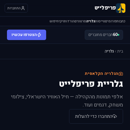
פריפלייט
התחברות
כתבות
פורומים
טייסות
גלריה
סרטונים
הורדות
ויקי
חיפוש
60
חברים מחוברים
הצטרפו עכשיו
בית
גלריה
הגלריה הקלאסית
גלריית פריפלייט
אלפי תמונות מהקהילה — חיל האוויר הישראלי, צילומי
משחק, דגמים ועוד.
התחברו כדי להעלות