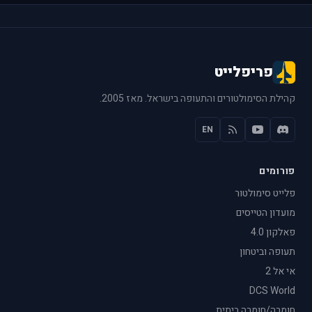
פריפלייט
קהילת הסימולטורים והתעופה בישראל. מאז 2005.
EN
פורומים
פלייט סימולטור
מועדון הטייסים
פאלקון 4.0
תעופה וביטחון
אי אל 2
DCS World
חומרה/חומרה ביתית