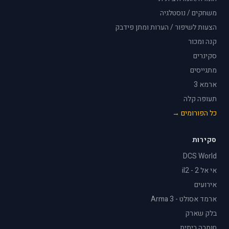
משחקים / נוסטלגיה
הצעות לשיפור / הערות ומתן פידבק
קנה ומכור
סקינרים
מתגייסים
ארמא 3
תעופה קלה
כל הפורומים →
סקירות
DCS World
אי אל 2 - il2
אירועים
ארמד אסולט - Arma 3
בלק שארק
חומרה ביתית