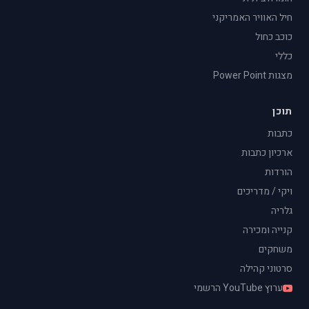
חיל האוויר האמריקני
כוכב כחול
כללי
מצגות Power Point
תוכן
כתבות
ארכיון כתבות
הורדות
ויקי / מדריכים
גלריה
קנייה ומכירה
משחקים
סרטוני קהילה
ערוץ YouTube הרשמי