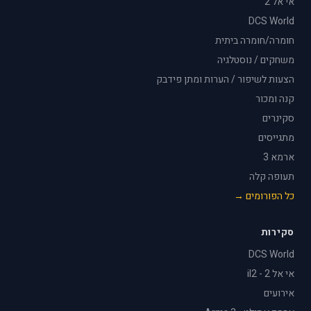
אי אל 2
DCS World
חומרה/חומרה ביתית
משחקים / נוסטלגיה
הצעות לשיפור / הערות ומתן פידבק
קנה ומכור
סקינרים
מתגייסים
ארמא 3
תעופה קלה
כל הפורומים →
סקירות
DCS World
אי אל 2 - il2
אירועים