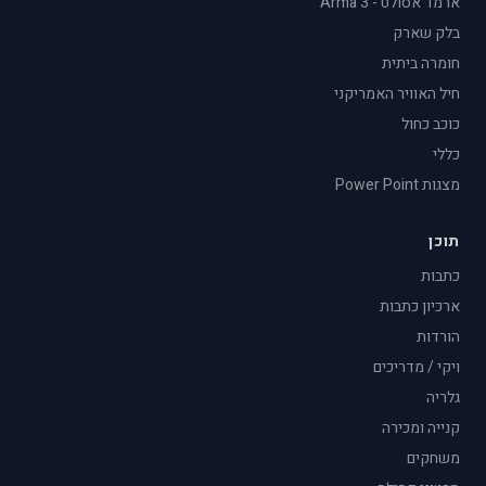
ארמד אסולט - Arma 3
בלק שארק
חומרה ביתית
חיל האוויר האמריקני
כוכב כחול
כללי
מצגות Power Point
תוכן
כתבות
ארכיון כתבות
הורדות
ויקי / מדריכים
גלריה
קנייה ומכירה
משחקים