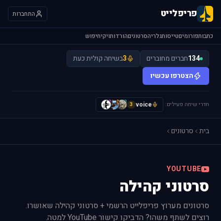
פריפלייט
התחברות
כתבות
פורומים
טייסות
גלריה
סרטונים
הורדות
ויקי
חיפוש
134
חברים מחוברים
3
בשיחה קולית כעת
הצטרפו עכשיו
חדרי שיחה פעילים:
voice
H
L
y
3
בית
סרטונים
YOUTUBE
סרטוני קהילה
סרטונים מערוץ פריפלייט הרשמי + סרטוני קהילה שאושרו.
רוצים לשתף משהו? הדביקו קישור YouTube למטה.