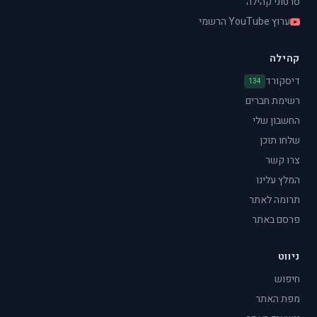
סרטוני קהילה
ערוץ YouTube הרשמי
קהילה
דיסקורד
134
רשימת חברים
החשבון שלי
שלחו תוכן
צרו קשר
המלץ עלינו
תרומה לאתר
פרסם באתר
ניווט
חיפוש
מפת האתר