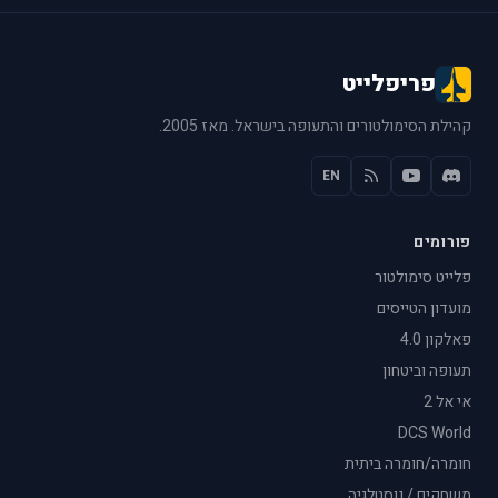
פריפלייט
קהילת הסימולטורים והתעופה בישראל. מאז 2005.
EN
פורומים
פלייט סימולטור
מועדון הטייסים
פאלקון 4.0
תעופה וביטחון
אי אל 2
DCS World
חומרה/חומרה ביתית
משחקים / נוסטלגיה