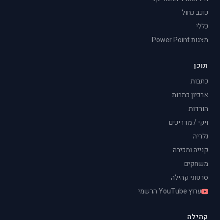
כוכב כחול
כללי
מצגות Power Point
תוכן
כתבות
ארכיון כתבות
הורדות
ויקי / מדריכים
גלריה
קנייה ומכירה
משחקים
סרטוני קהילה
ערוץ YouTube הרשמי
קהילה