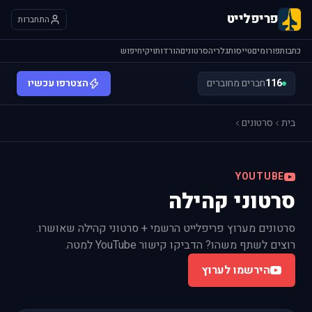
פריפלייט
התחברות
כתבות
פורומים
טייסות
גלריה
סרטונים
הורדות
ויקי
חיפוש
116
חברים מחוברים
הצטרפו עכשיו
בית
סרטונים
YOUTUBE
סרטוני קהילה
סרטונים מערוץ פריפלייט הרשמי + סרטוני קהילה שאושרו.
רוצים לשתף משהו? הדביקו קישור YouTube למטה.
הירשמו לערוץ