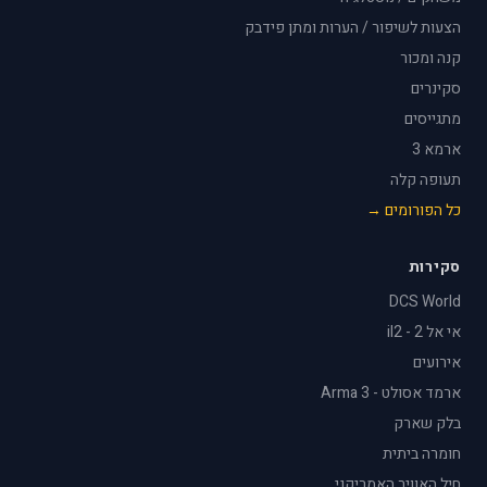
הצעות לשיפור / הערות ומתן פידבק
קנה ומכור
סקינרים
מתגייסים
ארמא 3
תעופה קלה
כל הפורומים →
סקירות
DCS World
אי אל 2 - il2
אירועים
ארמד אסולט - Arma 3
בלק שארק
חומרה ביתית
חיל האוויר האמריקני