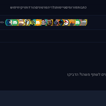
כתבות
פורומים
טייסות
גלריה
סרטונים
הורדות
ויקי
חיפוש
D
D
D
C
C
B
b
b
A
A
A
A
a
[
+40
וצים לשתף משהו? הדביקו