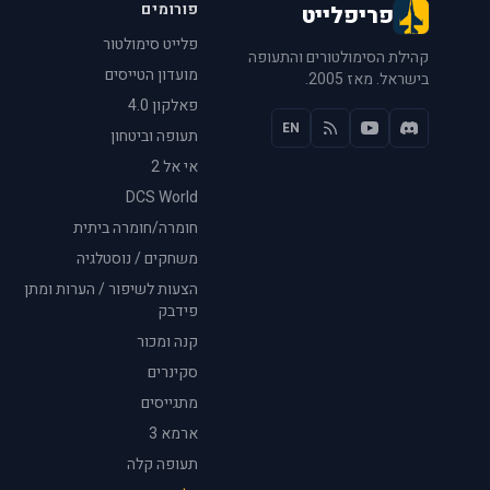
פורומים
פריפלייט
פלייט סימולטור
קהילת הסימולטורים והתעופה
מועדון הטייסים
בישראל. מאז 2005.
פאלקון 4.0
EN
תעופה וביטחון
אי אל 2
DCS World
חומרה/חומרה ביתית
משחקים / נוסטלגיה
הצעות לשיפור / הערות ומתן
פידבק
קנה ומכור
סקינרים
מתגייסים
ארמא 3
תעופה קלה