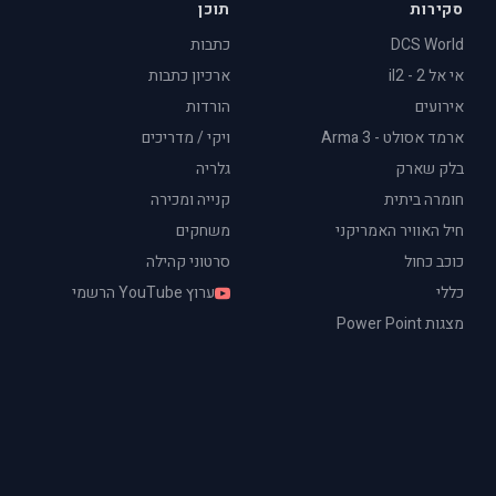
סקירות
תוכן
DCS World
כתבות
אי אל 2 - il2
ארכיון כתבות
אירועים
הורדות
ארמד אסולט - Arma 3
ויקי / מדריכים
בלק שארק
גלריה
חומרה ביתית
קנייה ומכירה
חיל האוויר האמריקני
משחקים
כוכב כחול
סרטוני קהילה
כללי
ערוץ YouTube הרשמי
מצגות Power Point