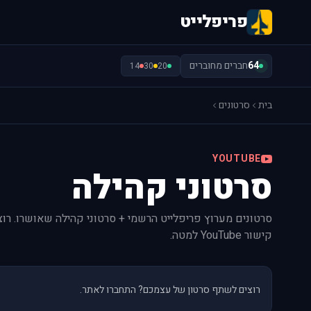
פריפלייט
64
חברים מחוברים
14
30
20
בית
סרטונים
YOUTUBE
סרטוני קהילה
סרטונים מערוץ פריפלייט הרשמי + סרטוני קהילה שאושרו. ר
קישור YouTube למטה.
רוצים לשתף סרטון של עצמכם? התחברו לאתר.