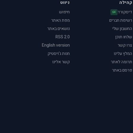
קהילה
ניווט
דיסקורד
חיפוש
64
רשימת חברים
מפת האתר
החשבון שלי
נושאים באתר
שלחו תוכן
RSS 2.0
צרו קשר
English version
המלץ עלינו
חנות ג'ויסטיק
תרומה לאתר
קשר אלינו
פרסם באתר