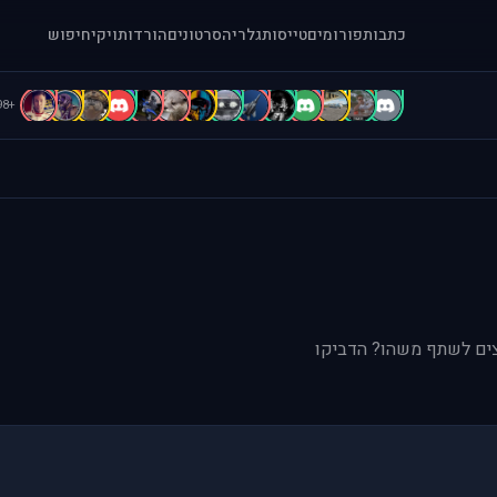
כתבות
פורומים
טייסות
גלריה
סרטונים
הורדות
ויקי
חיפוש
B
B
B
b
A
A
A
a
A
A
a
[
1
.
+98
וצים לשתף משהו? הדביקו