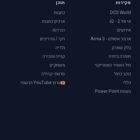
סקירות
תוכן
DCS World
כתבות
אי אל 2 - il2
ארכיון כתבות
אירועים
הורדות
ארמד אסולט - Arma 3
ויקי / מדריכים
בלק שארק
גלריה
חומרה ביתית
קנייה ומכירה
חיל האוויר האמריקני
משחקים
כוכב כחול
סרטוני קהילה
כללי
ערוץ YouTube הרשמי
מצגות Power Point