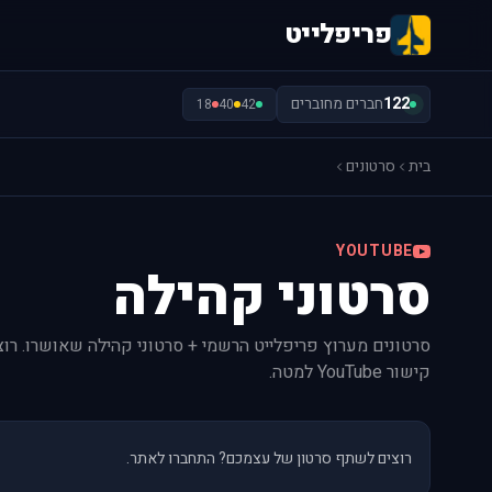
פריפלייט
122
חברים מחוברים
18
40
42
בית
סרטונים
YOUTUBE
סרטוני קהילה
סרטונים מערוץ פריפלייט הרשמי + סרטוני קהילה שאושרו. ר
קישור YouTube למטה.
רוצים לשתף סרטון של עצמכם? התחברו לאתר.