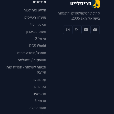
פורומים
פריפלייט
פלייט סימולטור
קהילת הסימולטורים והתעופה
מועדון הטייסים
בישראל. מאז 2005.
פאלקון 4.0
EN
תעופה וביטחון
אי אל 2
DCS World
חומרה/חומרה ביתית
משחקים / נוסטלגיה
הצעות לשיפור / הערות ומתן
פידבק
קנה ומכור
סקינרים
מתגייסים
ארמא 3
תעופה קלה