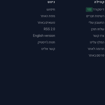
קהילה
ניווט
דיסקורד
חיפוש
122
רשימת חברים
מפת האתר
החשבון שלי
נושאים באתר
שלחו תוכן
RSS 2.0
צרו קשר
English version
המלץ עלינו
חנות ג'ויסטיק
תרומה לאתר
קשר אלינו
פרסם באתר