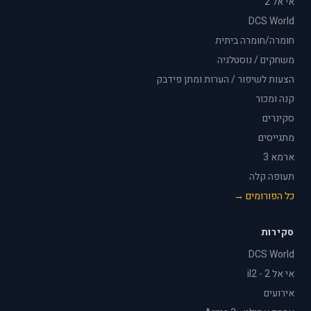
אי אל 2
DCS World
חומרה/חומרה ביתית
משחקים / נוסטלגיה
הצעות לשיפור / הערות ומתן פידבק
קנה ומכור
סקינרים
מתגייסים
ארמא 3
תעופה קלה
כל הפורומים →
סקירות
DCS World
אי אל 2 - il2
אירועים