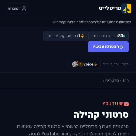
פריפלייט
התחברות
כתבות
פורומים
טייסות
גלריה
סרטונים
הורדות
ויקי
חיפוש
80
חברים מחוברים
1
בשיחה קולית כעת
הצטרפו עכשיו
חדרי שיחה פעילים:
voice
A
1
בית
סרטונים
YOUTUBE
סרטוני קהילה
סרטונים מערוץ פריפלייט הרשמי + סרטוני קהילה שאושרו.
רוצים לשתף משהו? הדביקו קישור YouTube למטה.