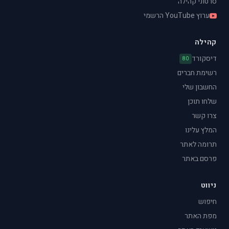
סרטוני קהילה
ערוץ YouTube הרשמי
קהילה
דיסקורד
80
רשימת חברים
החשבון שלי
שלחו תוכן
צרו קשר
המלץ עלינו
תרומה לאתר
פרסם באתר
ניווט
חיפוש
מפת האתר