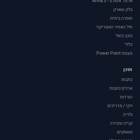
ארמד אסולט - Arma 3
בלק שארק
חומרה ביתית
חיל האוויר האמריקני
כוכב כחול
כללי
מצגות Power Point
תוכן
כתבות
ארכיון כתבות
הורדות
ויקי / מדריכים
גלריה
קנייה ומכירה
משחקים