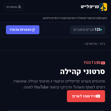
פריפלייט
התחברות
כתבות
פורומים
טייסות
גלריה
סרטונים
הורדות
ויקי
חיפוש
123
חברים מחוברים
הצטרפו עכשיו
בית
סרטונים
YOUTUBE
סרטוני קהילה
סרטונים מערוץ פריפלייט הרשמי + סרטוני קהילה שאושרו.
רוצים לשתף משהו? הדביקו קישור YouTube למטה.
הירשמו לערוץ