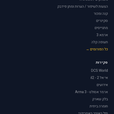
הצעות לשיפור / הערות ומתן פידבק
קנה ומכור
סקינרים
מתגייסים
ארמא 3
תעופה קלה
כל הפורומים →
סקירות
DCS World
אי אל 2 - il2
אירועים
ארמד אסולט - Arma 3
בלק שארק
חומרה ביתית
חיל האוויר האמריקני