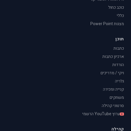
כוכב כחול
כללי
מצגות Power Point
תוכן
כתבות
ארכיון כתבות
הורדות
ויקי / מדריכים
גלריה
קנייה ומכירה
משחקים
סרטוני קהילה
ערוץ YouTube הרשמי
קהילה