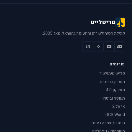
פריפלייט
קהילת הסימולטורים והתעופה בישראל. מאז 2005.
EN
פורומים
פלייט סימולטור
מועדון הטייסים
פאלקון 4.0
תעופה וביטחון
אי אל 2
DCS World
חומרה/חומרה ביתית
משחקים / נוסטלגיה