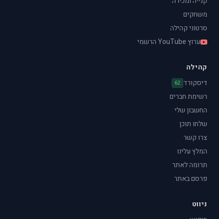
קנייה ומכירה
משחקים
סרטוני קהילה
ערוץ YouTube הרשמי
קהילה
דיסקורד
62
רשימת חברים
החשבון שלי
שלחו תוכן
צרו קשר
המלץ עלינו
תרומה לאתר
פרסם באתר
ניווט