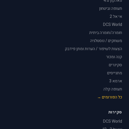
פאלקון 4.0
תעופה וביטחון
אי אל 2
DCS World
חומרה/חומרה ביתית
משחקים / נוסטלגיה
הצעות לשיפור / הערות ומתן פידבק
קנה ומכור
סקינרים
מתגייסים
ארמא 3
תעופה קלה
כל הפורומים →
סקירות
DCS World