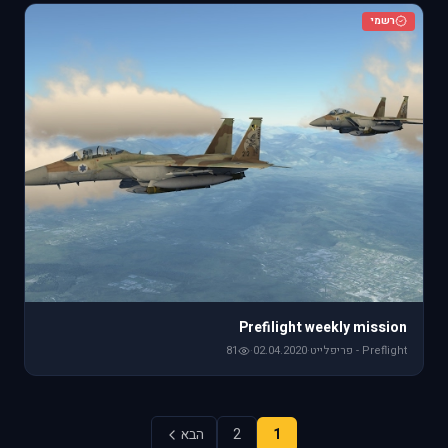
רשמי
Prefilight weekly mission
Preflight - פריפלייט
·
02.04.2020
·
81
1
2
הבא