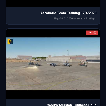
Aerobatic Team Training 17/4/2020
Preflight - פריפלייט
·
18.04.2020
·
88
רשמי
Weekly Mission - Chiness Soup