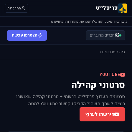
פריפלייט
התחברות
כתבות
פורומים
טייסות
גלריה
סרטונים
הורדות
ויקי
חיפוש
62
חברים מחוברים
הצטרפו עכשיו
בית
סרטונים
YOUTUBE
סרטוני קהילה
סרטונים מערוץ פריפלייט הרשמי + סרטוני קהילה שאושרו.
רוצים לשתף משהו? הדביקו קישור YouTube למטה.
הירשמו לערוץ