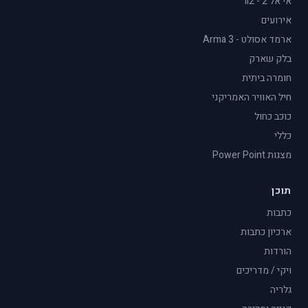
אי אל 2 - il2
אירועים
ארמד אסולט - Arma 3
בלק שארק
חומרה ביתית
חיל האוויר האמריקני
כוכב כחול
כללי
מצגות Power Point
תוכן
כתבות
ארכיון כתבות
הורדות
ויקי / מדריכים
גלריה