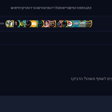
כתבות
פורומים
טייסות
גלריה
סרטונים
הורדות
ויקי
חיפוש
C
C
C
b
B
B
B
b
A
A
A
a
[
=
+49
וצים לשתף משהו? הדביקו