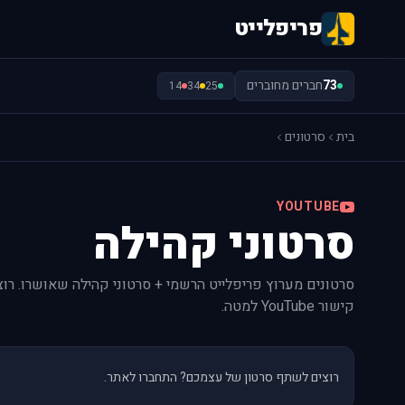
פריפלייט
73
חברים מחוברים
14
34
25
בית
סרטונים
YOUTUBE
סרטוני קהילה
סרטונים מערוץ פריפלייט הרשמי + סרטוני קהילה שאושרו. ר
קישור YouTube למטה.
רוצים לשתף סרטון של עצמכם? התחברו לאתר.