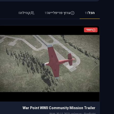
הכל
ערוץ פריפלייט
קהילה
0
15
15
רשמי
War Point WWII Community Mission Trailer
Preflight - פריפלייט
·
30.11.2021
·
94