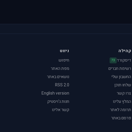
קהילה
ניווט
דיסקורד
חיפוש
73
רשימת חברים
מפת האתר
החשבון שלי
נושאים באתר
שלחו תוכן
RSS 2.0
צרו קשר
English version
המלץ עלינו
חנות ג'ויסטיק
תרומה לאתר
קשר אלינו
פרסם באתר