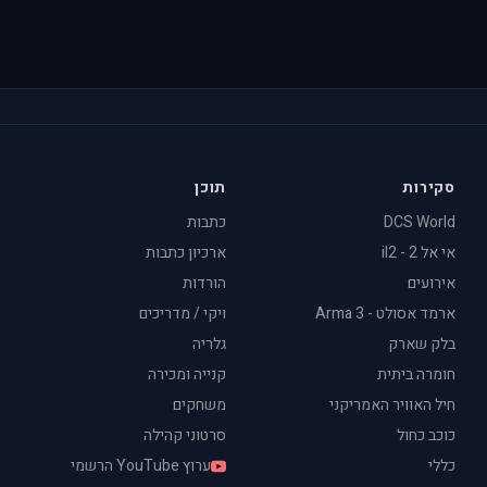
סקירות
תוכן
DCS World
כתבות
אי אל 2 - il2
ארכיון כתבות
אירועים
הורדות
ארמד אסולט - Arma 3
ויקי / מדריכים
בלק שארק
גלריה
חומרה ביתית
קנייה ומכירה
חיל האוויר האמריקני
משחקים
כוכב כחול
סרטוני קהילה
כללי
ערוץ YouTube הרשמי