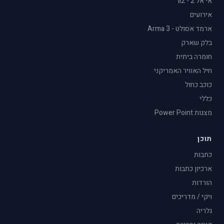
אי אל 2 - il2
אירועים
ארמד אסולט - Arma 3
בלק שארק
חומרה ביתית
חיל האוויר האמריקני
כוכב כחול
כללי
מצגות Power Point
תוכן
כתבות
ארכיון כתבות
הורדות
ויקי / מדריכים
גלריה