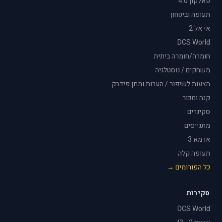
פאלקון 4.0
תעופה וביטחון
אי אל 2
DCS World
חומרה/חומרה ביתית
משחקים / נוסטלגיה
הצעות לשיפור / הערות ומתן פידבק
קנה ומכור
סקינרים
מתגייסים
ארמא 3
תעופה קלה
כל הפורומים →
סקירות
DCS World