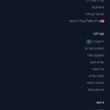
קנייה ומכירה
משחקים
סרטוני קהילה
ערוץ YouTube הרשמי
קהילה
דיסקורד
95
רשימת חברים
החשבון שלי
שלחו תוכן
צרו קשר
המלץ עלינו
תרומה לאתר
פרסם באתר
ניווט