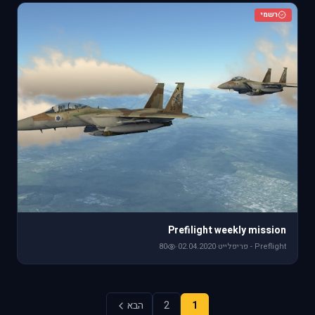
רשמי
Prefilight weekly mission
Preflight - פריפלייט
·
02.04.2020
·
80
1
2
הבא