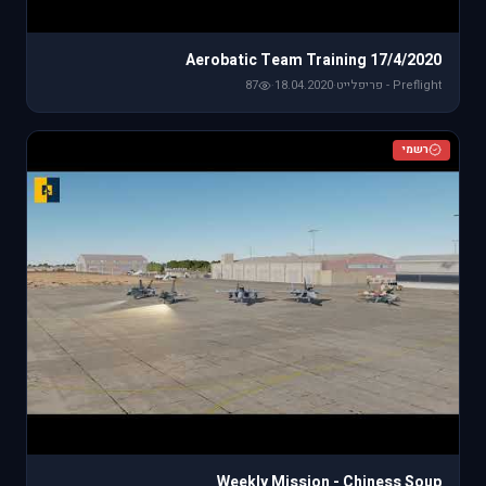
Aerobatic Team Training 17/4/2020
Preflight - פריפלייט
·
18.04.2020
·
87
רשמי
Weekly Mission - Chiness Soup