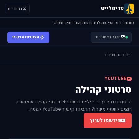
פריפלייט
התחברות
כתבות
פורומים
טייסות
גלריה
סרטונים
הורדות
ויקי
חיפוש
95
חברים מחוברים
הצטרפו עכשיו
בית
סרטונים
YOUTUBE
סרטוני קהילה
סרטונים מערוץ פריפלייט הרשמי + סרטוני קהילה שאושרו.
רוצים לשתף משהו? הדביקו קישור YouTube למטה.
הירשמו לערוץ