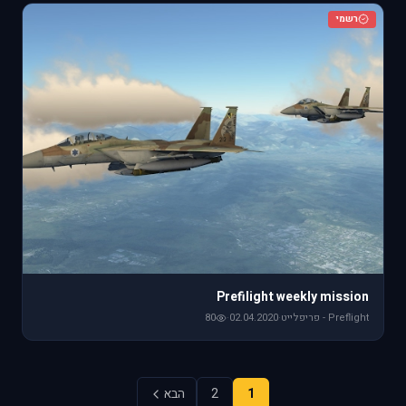
רשמי
Prefilight weekly mission
Preflight - פריפלייט
·
02.04.2020
·
80
1
2
הבא