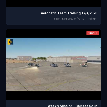
Aerobatic Team Training 17/4/2020
Preflight - פריפלייט
·
18.04.2020
·
86
רשמי
Weekly Mission - Chiness Soup