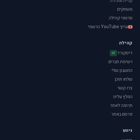
קנייה ומכירה
משחקים
סרטוני קהילה
ערוץ YouTube הרשמי
קהילה
דיסקורד
65
רשימת חברים
החשבון שלי
שלחו תוכן
צרו קשר
המלץ עלינו
תרומה לאתר
פרסם באתר
ניווט