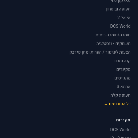
פאלקון 4.0
תעופה וביטחון
אי אל 2
DCS World
חומרה/חומרה ביתית
משחקים / נוסטלגיה
הצעות לשיפור / הערות ומתן פידבק
קנה ומכור
סקינרים
מתגייסים
ארמא 3
תעופה קלה
כל הפורומים →
סקירות
DCS World