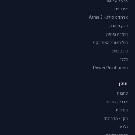
אי אל 2 - il2
אירועים
ארמד אסולט - Arma 3
בלק שארק
חומרה ביתית
חיל האוויר האמריקני
כוכב כחול
כללי
מצגות Power Point
תוכן
כתבות
ארכיון כתבות
הורדות
ויקי / מדריכים
גלריה