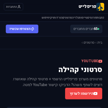
פריפלייט
התחברות
כתבות
פורומים
טייסות
גלריה
סרטונים
הורדות
ויקי
חיפוש
65
חברים מחוברים
הצטרפו עכשיו
בית
סרטונים
YOUTUBE
סרטוני קהילה
סרטונים מערוץ פריפלייט הרשמי + סרטוני קהילה שאושרו.
רוצים לשתף משהו? הדביקו קישור YouTube למטה.
הירשמו לערוץ