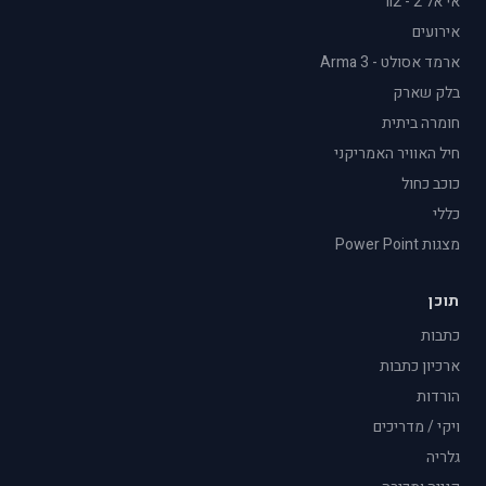
אי אל 2 - il2
אירועים
ארמד אסולט - Arma 3
בלק שארק
חומרה ביתית
חיל האוויר האמריקני
כוכב כחול
כללי
מצגות Power Point
תוכן
כתבות
ארכיון כתבות
הורדות
ויקי / מדריכים
גלריה