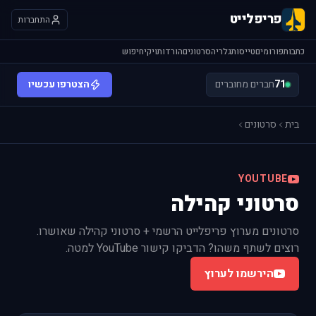
פריפלייט
התחברות
כתבות
פורומים
טייסות
גלריה
סרטונים
הורדות
ויקי
חיפוש
71
חברים מחוברים
הצטרפו עכשיו
בית
סרטונים
YOUTUBE
סרטוני קהילה
סרטונים מערוץ פריפלייט הרשמי + סרטוני קהילה שאושרו.
רוצים לשתף משהו? הדביקו קישור YouTube למטה.
הירשמו לערוץ