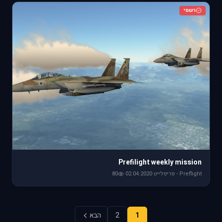
רשמי
Prefilight weekly mission
Preflight - פריפלייט
·
02.04.2020
·
80
1
2
הבא