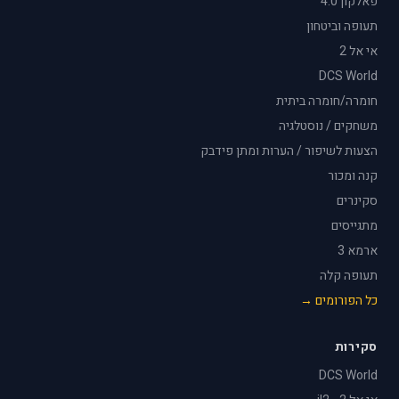
פאלקון 4.0
תעופה וביטחון
אי אל 2
DCS World
חומרה/חומרה ביתית
משחקים / נוסטלגיה
הצעות לשיפור / הערות ומתן פידבק
קנה ומכור
סקינרים
מתגייסים
ארמא 3
תעופה קלה
כל הפורומים →
סקירות
DCS World