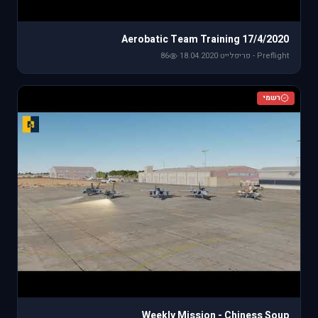
Aerobatic Team Training 17/4/2020
Preflight - פריפלייט
·
18.04.2020
·
86
רשמי
Weekly Mission - Chiness Soup