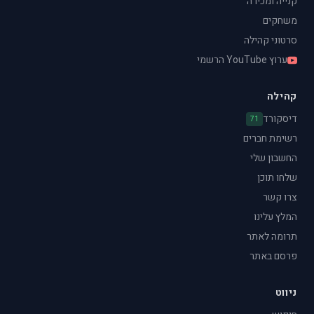
קנייה ומכירה
משחקים
סרטוני קהילה
ערוץ YouTube הרשמי
קהילה
דיסקורד
71
רשימת חברים
החשבון שלי
שלחו תוכן
צרו קשר
המלץ עלינו
תרומה לאתר
פרסם באתר
ניווט