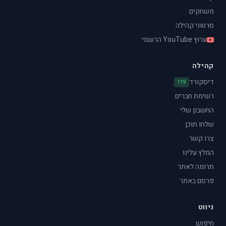
משחקים
סרטוני קהילה
ערוץ YouTube הרשמי
קהילה
דיסקורד
119
רשימת חברים
החשבון שלי
שלחו תוכן
צרו קשר
המלץ עלינו
תרומה לאתר
פרסם באתר
ניווט
חיפוש