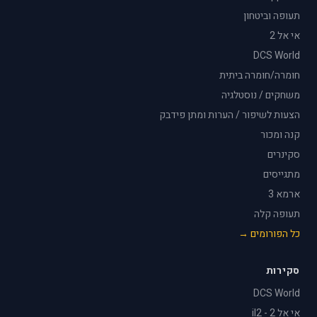
תעופה וביטחון
אי אל 2
DCS World
חומרה/חומרה ביתית
משחקים / נוסטלגיה
הצעות לשיפור / הערות ומתן פידבק
קנה ומכור
סקינרים
מתגייסים
ארמא 3
תעופה קלה
כל הפורומים →
סקירות
DCS World
אי אל 2 - il2