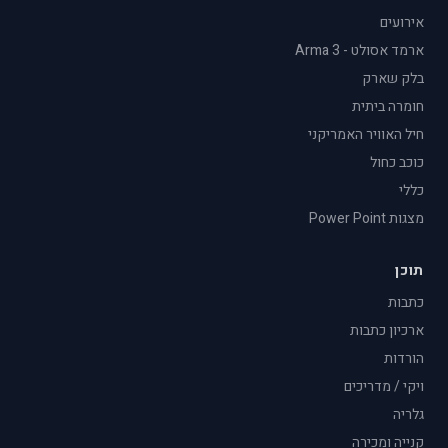
אירועים
ארמד אסולט - Arma 3
בלק שארק
חומרה ביתית
חיל האוויר האמריקני
כוכב כחול
כללי
מצגות Power Point
תוכן
כתבות
ארכיון כתבות
הורדות
ויקי / מדריכים
גלריה
קנייה ומכירה