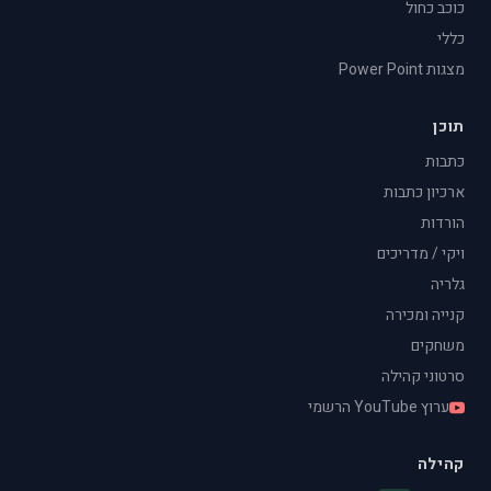
כוכב כחול
כללי
מצגות Power Point
תוכן
כתבות
ארכיון כתבות
הורדות
ויקי / מדריכים
גלריה
קנייה ומכירה
משחקים
סרטוני קהילה
ערוץ YouTube הרשמי
קהילה