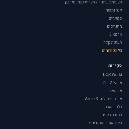
הצעות לשיפור / הערות ומתן פידבק
קנה ומכור
סקינרים
מתגייסים
ארמא 3
תעופה קלה
כל הפורומים →
סקירות
DCS World
אי אל 2 - il2
אירועים
ארמד אסולט - Arma 3
בלק שארק
חומרה ביתית
חיל האוויר האמריקני