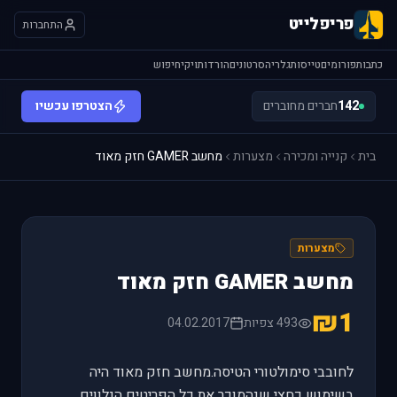
פריפלייט
התחברות
כתבות
פורומים
טייסות
גלריה
סרטונים
הורדות
ויקי
חיפוש
142
חברים מחוברים
הצטרפו עכשיו
בית
קנייה ומכירה
מצערות
מחשב GAMER חזק מאוד
מצערות
מחשב GAMER חזק מאוד
₪1
493 צפיות
04.02.2017
לחובבי סימולטורי הטיסה.מחשב חזק מאוד היה
בשימוש כחצי שנהמוכר את כל הפריטים הנלווים