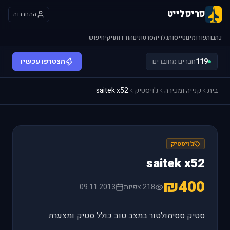
פריפלייט
התחברות
כתבות
פורומים
טייסות
גלריה
סרטונים
הורדות
ויקי
חיפוש
119
חברים מחוברים
הצטרפו עכשיו
בית
קנייה ומכירה
ג'ויסטיק
saitek x52
ג'ויסטיק
saitek x52
₪400
218 צפיות
09.11.2013
סטיק ססימולטור במצב טוב כולל סטיק ומצערת