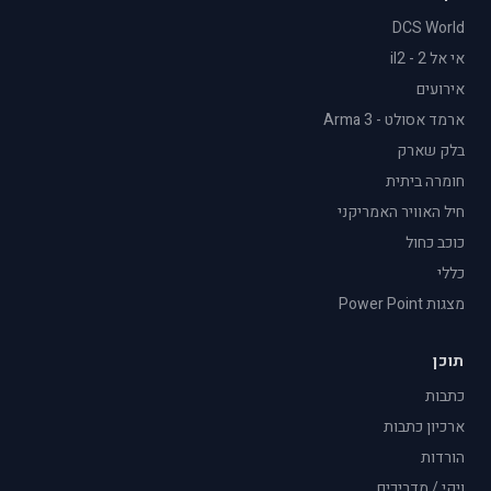
DCS World
אי אל 2 - il2
אירועים
ארמד אסולט - Arma 3
בלק שארק
חומרה ביתית
חיל האוויר האמריקני
כוכב כחול
כללי
מצגות Power Point
תוכן
כתבות
ארכיון כתבות
הורדות
ויקי / מדריכים