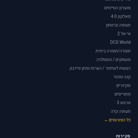
מועדון הטייסים
פאלקון 4.0
תעופה וביטחון
אי אל 2
DCS World
חומרה/חומרה ביתית
משחקים / נוסטלגיה
הצעות לשיפור / הערות ומתן פידבק
קנה ומכור
סקינרים
מתגייסים
ארמא 3
תעופה קלה
כל הפורומים →
סקירות