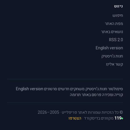
ניווט
חיפוש
מפת האתר
נושאים באתר
RSS 2.0
English version
חנות ג'ויסטיק
קשר אלינו
סימולטור
·
חנות ג'ויסטיק
·
משחקים חדשים
·
סרטונים
·
English version
·
קנייה ומכירה
·
פרסם באתר
·
תרומה
© כל הזכויות שמורות לאתר פריפלייט · 2005–2026
119
מקוונים בדיסקורד ·
הצטרפו