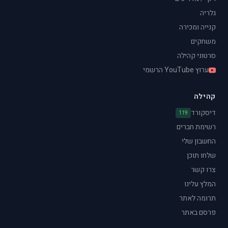
גלריה
קנייה ומכירה
משחקים
סרטוני קהילה
ערוץ YouTube הרשמי
קהילה
דיסקורד
119
רשימת חברים
החשבון שלי
שלחו תוכן
צרו קשר
המלץ עלינו
תרומה לאתר
פרסם באתר