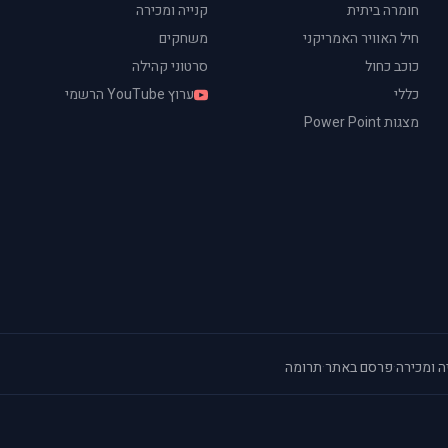
חומרה ביתית
קנייה ומכירה
חיל האוויר האמריקני
משחקים
כוכב כחול
סרטוני קהילה
כללי
ערוץ YouTube הרשמי
מצגות Power Point
ה ומכירה
·
פרסם באתר
·
תרומה