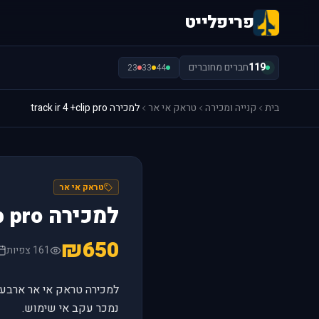
פריפלייט
119
חברים מחוברים
23
33
44
בית
קנייה ומכירה
טראק אי אר
למכירה track ir 4 +clip pro
טראק אי אר
למכירה track ir 4 +clip pro
₪650
161 צפיות
למכירה טראק אי אר ארבע,<br /
נמכר עקב אי שימוש.