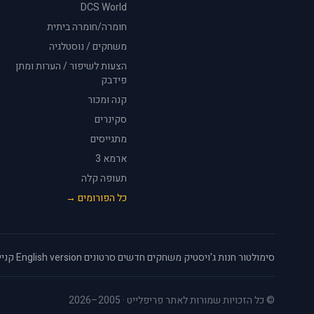
DCS World
חומרה/חומרה ביתית
משחקים / נוסטלגיה
הצעות לשיפור / הערות ומתן
פידבק
קנה ומכור
סקינרים
מתגייסים
ארמא 3
תעופה קלה
כל הפורומים →
סימולטור
·
חנות ג'ויסטיק
·
משחקים חדשים
·
סרטונים
·
English version
·
קניי
© כל הזכויות שמורות לאתר פריפלייט · 2005–2026