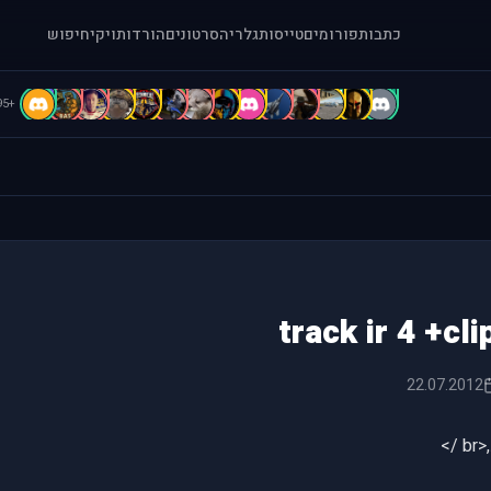
כתבות
פורומים
טייסות
גלריה
סרטונים
הורדות
ויקי
חיפוש
B
B
B
B
b
A
A
A
A
A
A
[
=
.
+95
22.07.2012
>