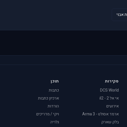
 אבני
סקירות
תוכן
DCS World
כתבות
אי אל 2 - il2
ארכיון כתבות
אירועים
הורדות
ארמד אסולט - Arma 3
ויקי / מדריכים
בלק שארק
גלריה