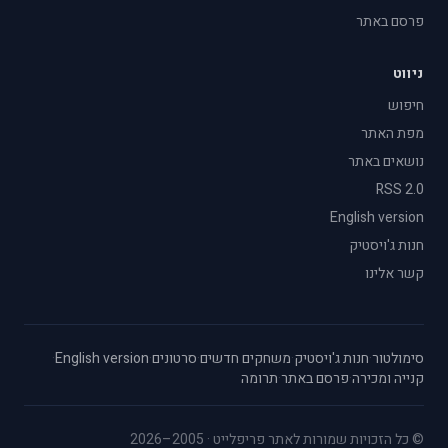
פרסם באתר
ניווט
חיפוש
מפת האתר
נושאים באתר
RSS 2.0
English version
חנות ג'ויסטיק
קשר אלינו
סימולטור
·
חנות ג'ויסטיק
·
משחקים חדשים
·
סרטונים
·
English version
·
קנייה ומכירה
·
פרסם באתר
·
תרומה
© כל הזכויות שמורות לאתר פריפלייט · 2005–2026