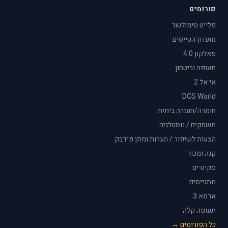
פורומים
פלייט סימולטור
מועדון הטייסים
פאלקון 4.0
תעופה וביטחון
אי אל 2
DCS World
חומרה/חומרה ביתית
משחקים / נוסטלגיה
הצעות לשיפור / הערות ומתן פידבק
קנה ומכור
סקינרים
מתגייסים
ארמא 3
תעופה קלה
כל הפורומים →