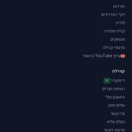
הורדות
ויקי / מדריכים
גלריה
קנייה ומכירה
משחקים
סרטוני קהילה
ערוץ YouTube הרשמי
קהילה
דיסקורד
95
רשימת חברים
החשבון שלי
שלחו תוכן
צרו קשר
המלץ עלינו
תרומה לאתר