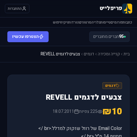
פריפלייט
התחברות
כתבות
פורומים
טייסות
גלריה
סרטונים
הורדות
ויקי
חיפוש
95
חברים מחוברים
הצטרפו עכשיו
בית
קנייה ומכירה
דגמים
צבעים לדגמים REVELL
דגמים
צבעים לדגמים REVELL
₪10
225 צפיות
18.07.2011
Email Color של רוול שזקוק למדלל.<br />
פחיות 14 מ"ל <br />