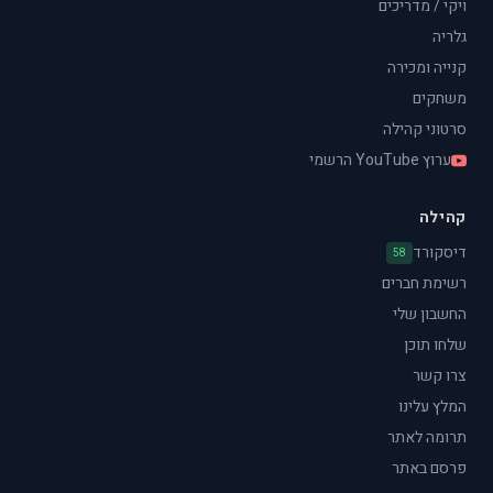
ויקי / מדריכים
גלריה
קנייה ומכירה
משחקים
סרטוני קהילה
ערוץ YouTube הרשמי
קהילה
דיסקורד
58
רשימת חברים
החשבון שלי
שלחו תוכן
צרו קשר
המלץ עלינו
תרומה לאתר
פרסם באתר