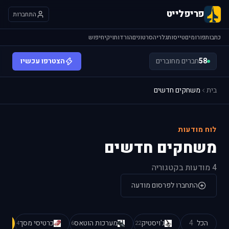
פריפלייט
התחברות
כתבות
פורומים
טייסות
גלריה
סרטונים
הורדות
ויקי
חיפוש
58
חברים מחוברים
הצטרפו עכשיו
בית
משחקים חדשים
לוח מודעות
משחקים חדשים
4 מודעות בקטגוריה
התחברו לפרסום מודעה
הכל
4
ג'ויסטיק
מערכות הוטאס
כרטיסי מסך
4
6
22