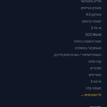
פלייט סימולטור
מועדון הטייסים
פאלקון 4.0
תעופה וביטחון
אי אל 2
DCS World
חומרה/חומרה ביתית
משחקים / נוסטלגיה
הצעות לשיפור / הערות ומתן פידבק
קנה ומכור
סקינרים
מתגייסים
ארמא 3
תעופה קלה
כל הפורומים →