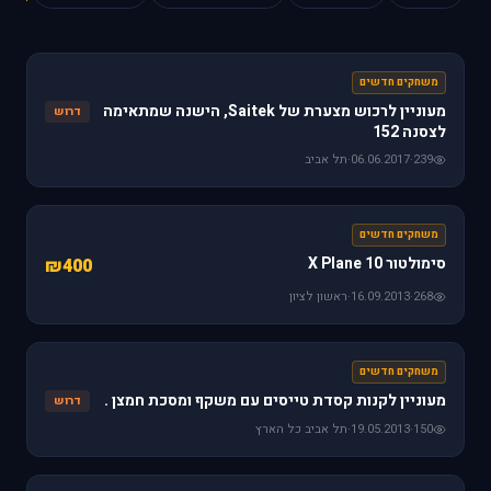
משחקים חדשים
מעוניין לרכוש מצערת של Saitek, הישנה שמתאימה
דרוש
לצסנה 152
239
·
06.06.2017
·
תל אביב
משחקים חדשים
סימולטור X Plane 10
₪400
268
·
16.09.2013
·
ראשון לציון
משחקים חדשים
מעוניין לקנות קסדת טייסים עם משקף ומסכת חמצן .
דרוש
150
·
19.05.2013
·
תל אביב כל הארץ