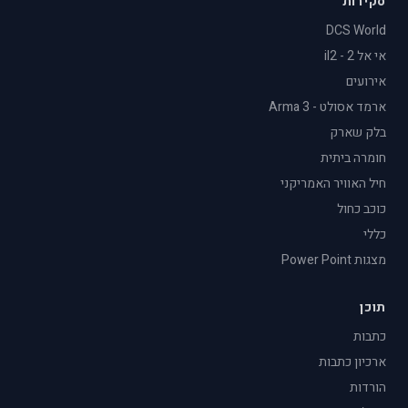
סקירות
DCS World
אי אל 2 - il2
אירועים
ארמד אסולט - Arma 3
בלק שארק
חומרה ביתית
חיל האוויר האמריקני
כוכב כחול
כללי
מצגות Power Point
תוכן
כתבות
ארכיון כתבות
הורדות