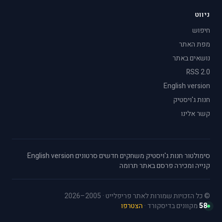
ניווט
חיפוש
מפת האתר
נושאים באתר
RSS 2.0
English version
חנות ג'ויסטיק
קשר אלינו
סימולטור
·
חנות ג'ויסטיק
·
משחקים חדשים
·
סרטונים
·
English version
·
קנייה ומכירה
·
פרסם באתר
·
תרומה
© כל הזכויות שמורות לאתר פריפלייט · 2005–2026
58
מקוונים בדיסקורד ·
הצטרפו