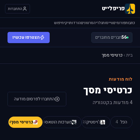
פריפלייט
התחברות
כתבות
פורומים
טייסות
גלריה
סרטונים
הורדות
ויקי
חיפוש
56
חברים מחוברים
הצטרפו עכשיו
בית
כרטיסי מסך
לוח מודעות
כרטיסי מסך
התחברו לפרסום מודעה
4 מודעות בקטגוריה
הכל
4
ג'ויסטיק
מערכות הוטאס
כרטיסי מסך
4
6
22