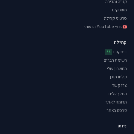
קנייה ומכירה
משחקים
סרטוני קהילה
ערוץ YouTube הרשמי
קהילה
דיסקורד
56
רשימת חברים
החשבון שלי
שלחו תוכן
צרו קשר
המלץ עלינו
תרומה לאתר
פרסם באתר
ניווט