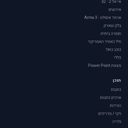
אי אל 2 - il2
אירועים
ארמד אסולט - Arma 3
בלק שארק
חומרה ביתית
חיל האוויר האמריקני
כוכב כחול
כללי
מצגות Power Point
תוכן
כתבות
ארכיון כתבות
הורדות
ויקי / מדריכים
גלריה