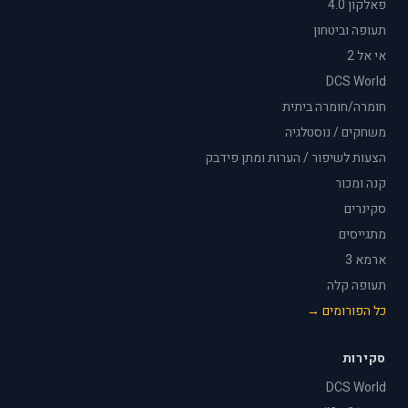
פאלקון 4.0
תעופה וביטחון
אי אל 2
DCS World
חומרה/חומרה ביתית
משחקים / נוסטלגיה
הצעות לשיפור / הערות ומתן פידבק
קנה ומכור
סקינרים
מתגייסים
ארמא 3
תעופה קלה
כל הפורומים →
סקירות
DCS World