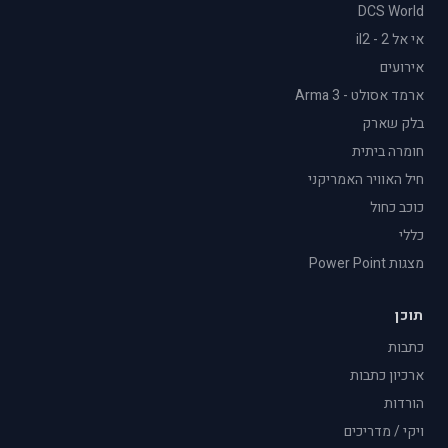
DCS World
אי אל 2 - il2
אירועים
ארמד אסולט - Arma 3
בלק שארק
חומרה ביתית
חיל האוויר האמריקני
כוכב כחול
כללי
מצגות Power Point
תוכן
כתבות
ארכיון כתבות
הורדות
ויקי / מדריכים