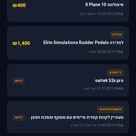
סימולטור X Plane 10
₪400
269
·
16.09.2013
·
ראשון לציון
פדלים
למכירה Elite Simulations Rudder Pedals
₪1,400
139
·
28.08.2013
·
נתניה
ג'ויסטיק
saitek 52x pro
דרוש
364
·
21.07.2013
·
באר שבע
משחקים חדשים
מעוניין לקנות קסדת טייסים עם משקף ומסכת חמצן .
דרוש
150
·
19.05.2013
·
תל אביב כל הארץ