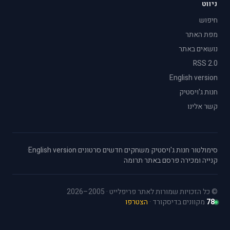
ניווט
חיפוש
מפת האתר
נושאים באתר
RSS 2.0
English version
חנות ג'ויסטיק
קשר אלינו
סימולטור
·
חנות ג'ויסטיק
·
משחקים חדשים
·
סרטונים
·
English version
·
קנייה ומכירה
·
פרסם באתר
·
תרומה
© כל הזכויות שמורות לאתר פריפלייט · 2005–2026
78
מקוונים בדיסקורד ·
הצטרפו