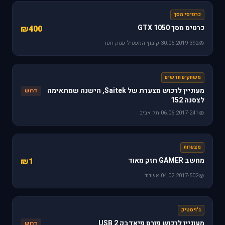
כרטיסי מסך
כרטיס מסך GTX 1050
₪400
392
·
30.05.2019
·
קיבוץ המעפיל עמק חפר
משחקים חדשים
מעוניין לרכוש מצערת של Saitek, הישנה שמתאימה
דרוש
לצסנה 152
241
·
06.06.2017
·
תל אביב
מצערות
מחשב GAMER חזק מאוד
₪1
502
·
04.02.2017
·
אשדוד
ג'ויסטיק
מעוניין לרכוש פורס פיאדבק 2 USB
דרוש