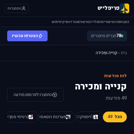
פריפלייט
התחברות
כתבות
פורומים
טייסות
גלריה
סרטונים
הורדות
ויקי
חיפוש
78
חברים מחוברים
הצטרפו עכשיו
בית
קנייה ומכירה
לוח מודעות
קנייה ומכירה
התחברו לפרסום מודעה
49 מודעות
הכל
49
ג'ויסטיק
מערכות הוטאס
כרטיסי מסך
4
6
22