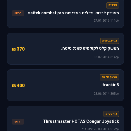
פדלים
מעוניין לרכוש פדלים בעדיפות saitek combat pro
דרוש
27.01.2016
·
111
בנייה ביתית
ממשק קלט לקוקפיט פאנל טיסה.
₪370
03.07.2014
·
314
טראק אי אר
trackir 5
₪400
23.06.2014
·
305
ג'ויסטיק
Thrustmaster HOTAS Cougar Joystick
דרוש
212
·
26.03.2014
·
ירושלים