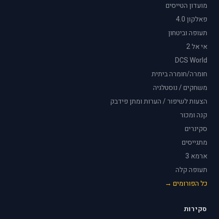
מועדון הטייסים
פאלקון 4.0
תעופה וביטחון
אי אל 2
DCS World
חומרה/חומרה ביתית
משחקים / נוסטלגיה
הצעות לשיפור / הערות ומתן פידבק
קנה ומכור
סקינרים
מתגייסים
ארמא 3
תעופה קלה
כל הפורומים →
סקירות