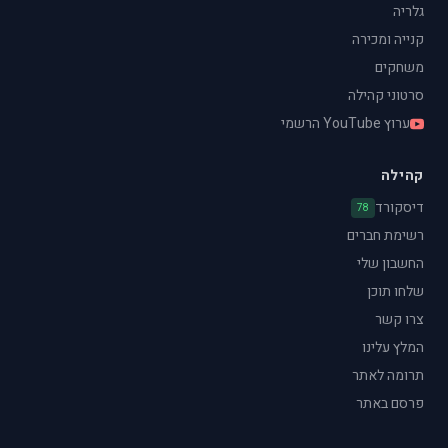
גלריה
קנייה ומכירה
משחקים
סרטוני קהילה
ערוץ YouTube הרשמי
קהילה
דיסקורד
78
רשימת חברים
החשבון שלי
שלחו תוכן
צרו קשר
המלץ עלינו
תרומה לאתר
פרסם באתר