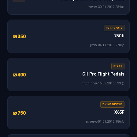
254
·
30.01.2017
·
אריאל
כרטיסי מסך
750ti
₪350
270
·
04.11.2016
·
חולון
פדלים
CH Pro Flight Pedals
₪400
393
·
16.09.2016
·
פתח תקווה
מערכות הוטאס
X65F
₪750
186
·
01.09.2016
·
אשקלון