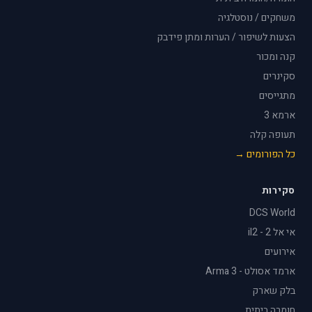
משחקים / נוסטלגיה
הצעות לשיפור / הערות ומתן פידבק
קנה ומכור
סקינרים
מתגייסים
ארמא 3
תעופה קלה
כל הפורומים →
סקירות
DCS World
אי אל 2 - il2
אירועים
ארמד אסולט - Arma 3
בלק שארק
חומרה ביתית