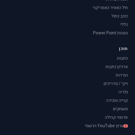
חיל האוויר האמריקני
כוכב כחול
כללי
מצגות Power Point
תוכן
כתבות
ארכיון כתבות
הורדות
ויקי / מדריכים
גלריה
קנייה ומכירה
משחקים
סרטוני קהילה
ערוץ YouTube הרשמי