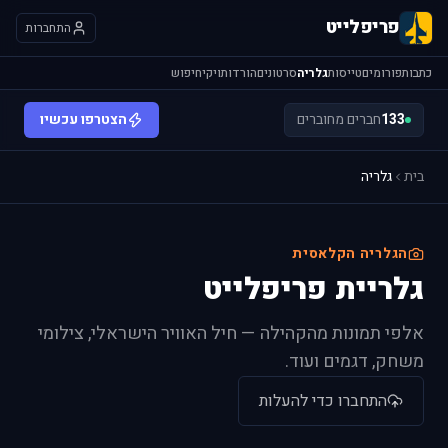
פריפלייט
התחברות
כתבות
פורומים
טייסות
גלריה
סרטונים
הורדות
ויקי
חיפוש
133
חברים מחוברים
הצטרפו עכשיו
בית
גלריה
הגלריה הקלאסית
גלריית פריפלייט
אלפי תמונות מהקהילה — חיל האוויר הישראלי, צילומי
משחק, דגמים ועוד.
התחברו כדי להעלות