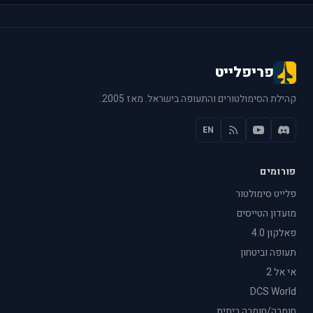
פריפלייט
קהילת הסימולטורים והתעופה בישראל. מאז 2005.
EN
פורומים
פלייט סימולטור
מועדון הטייסים
פאלקון 4.0
תעופה וביטחון
אי אל 2
DCS World
חומרה/חומרה ביתית