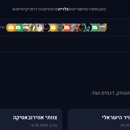
כתבות
פורומים
טייסות
גלריה
סרטונים
הורדות
ויקי
חיפוש
E
D
D
C
c
b
B
B
b
A
A
A
a
[
+118
משחק, דגמים ועוד.
76 תמונות
יר הישראלי
צוותי אווירובאטיקה
עודכן: 16.05.2008