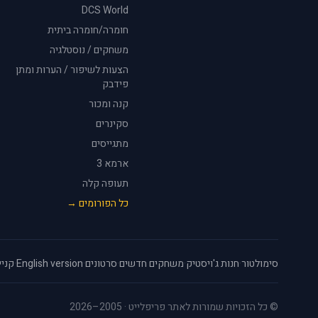
DCS World
חומרה/חומרה ביתית
משחקים / נוסטלגיה
הצעות לשיפור / הערות ומתן
פידבק
קנה ומכור
סקינרים
מתגייסים
ארמא 3
תעופה קלה
כל הפורומים →
סימולטור
·
חנות ג'ויסטיק
·
משחקים חדשים
·
סרטונים
·
English version
·
קניי
© כל הזכויות שמורות לאתר פריפלייט · 2005–2026