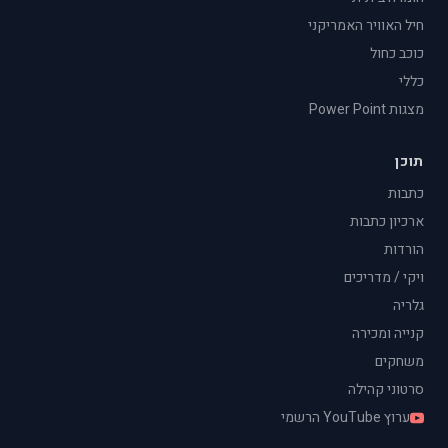
חיל האוויר האמריקני
כוכב כחול
כללי
מצגות Power Point
תוכן
כתבות
ארכיון כתבות
הורדות
ויקי / מדריכים
גלריה
קנייה ומכירה
משחקים
סרטוני קהילה
ערוץ YouTube הרשמי