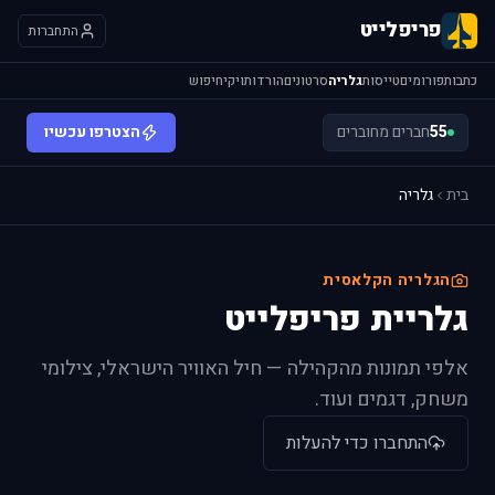
פריפלייט
התחברות
כתבות
פורומים
טייסות
גלריה
סרטונים
הורדות
ויקי
חיפוש
55
חברים מחוברים
הצטרפו עכשיו
בית
גלריה
הגלריה הקלאסית
גלריית פריפלייט
אלפי תמונות מהקהילה — חיל האוויר הישראלי, צילומי
משחק, דגמים ועוד.
התחברו כדי להעלות