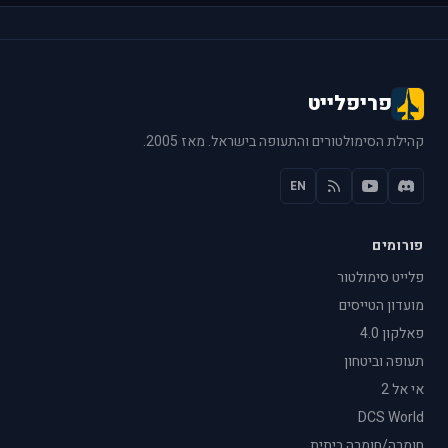
פריפלייט
קהילת הסימולטורים והתעופה בישראל. מאז 2005.
EN
פורומים
פלייט סימולטור
מועדון הטייסים
פאלקון 4.0
תעופה וביטחון
אי אל 2
DCS World
חומרה/חומרה ביתית