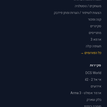
משחקים / נוסטלגיה
הצעות לשיפור / הערות ומתן פידבק
קנה ומכור
סקינרים
מתגייסים
ארמא 3
תעופה קלה
כל הפורומים →
סקירות
DCS World
אי אל 2 - il2
אירועים
ארמד אסולט - Arma 3
בלק שארק
חומרה ביתית