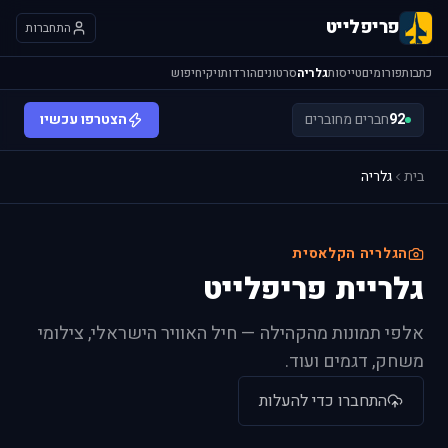
פריפלייט
התחברות
כתבות
פורומים
טייסות
גלריה
סרטונים
הורדות
ויקי
חיפוש
92
חברים מחוברים
הצטרפו עכשיו
בית
גלריה
הגלריה הקלאסית
גלריית פריפלייט
אלפי תמונות מהקהילה — חיל האוויר הישראלי, צילומי
משחק, דגמים ועוד.
התחברו כדי להעלות