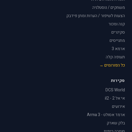
משחקים / נוסטלגיה
הצעות לשיפור / הערות ומתן פידבק
קנה ומכור
סקינרים
מתגייסים
ארמא 3
תעופה קלה
כל הפורומים →
סקירות
DCS World
אי אל 2 - il2
אירועים
ארמד אסולט - Arma 3
בלק שארק
חומרה ביתית