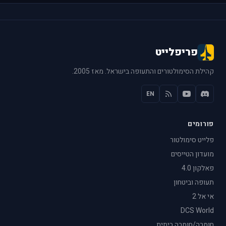
פריפלייט
קהילת הסימולטורים והתעופה בישראל. מאז 2005.
EN
פורומים
פלייט סימולטור
מועדון הטייסים
פאלקון 4.0
תעופה וביטחון
אי אל 2
DCS World
חומרה/חומרה ביתית