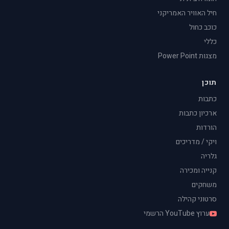
חיל האוויר האמריקני
כוכב כחול
כללי
מצגות Power Point
תוכן
כתבות
ארכיון כתבות
הורדות
ויקי / מדריכים
גלריה
קנייה ומכירה
משחקים
סרטוני קהילה
ערוץ YouTube הרשמי