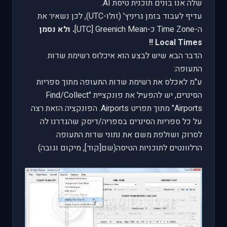
שלה אנו בונים תוכנית טיסת
AI
.
עדיף לעבוד בזמן גריניץ' (זולו-
UTC
), לכן נשאיר את
ה-
Time Zone
כ-
[UTC] Greenich Mean
. ולא נסמן
!!
Local Times
הדבר הבא שיש לבצע הוא איכלוס רשימת שדות
התעופה:
ע"מ לאכלס את רשימת שדות התעופה מתוך ספריות
הסינרים, יש להפעיל את פונקציית "
Find/Collect
Airports
" מתוך תפריט
Airports
. הפונקציה הזאת רצה
על כל ספריות הסינרים בספריה/דיסק שהגדרנו לה
לסרוק ושולפת משם את נתוני שדות התעופה
הרלוונטים לתוכניות הטיסה(שם[קוד], מיקום וגובה)