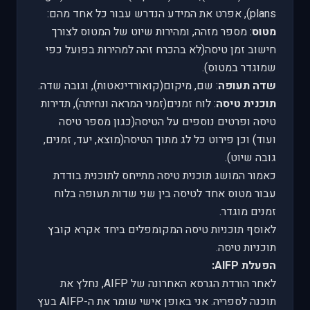
plans
), אפרט את המידע הנדרש עבור כל אחד מהם:
מטוס
: מספר מזהה, ומהירות שיוט של המטוס לצורך
חישוב זמן טיסה(לא בהכרח זהה למהירות בפועל כפי
שמוגדר במטוס).
שדה תעופה
: שם, מיקום(קואורדינאטות), וגובה שדה.
תוכנית טיסה
: לוח זמנים(זמני המראה ונחיתה), תדירות
טיסה ופרטים נוספים על הטיסה(כגון מספר טיסה
ועוד) וכן פירוט כל לג מתוך הטיסה(מוצא, יעד, זמנים,
גובה שיוט).
כאמור המושג תוכנית טיסה מתייחס לתוכנית בודדת
עבור מטוס אחד לטיסה בין שני שדות תעופה בלוח
זמנים מוגדר.
לאוסף תוכניות טיסה המקומפלים ביחד אקרא קובץ
תוכניות טיסה.
הפעלת
AIFP
:
לאחר הורדת הגרסא האחרונה של
AIFP
, נחלץ את
תוכנה לספריה. אני באופן אישי שומר את ה-
AIFP
בעץ