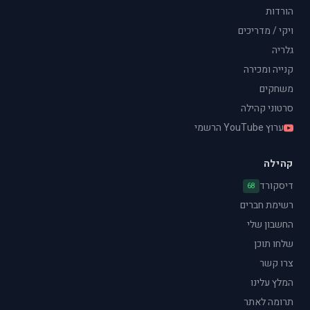
הורדות
ויקי / מדריכים
גלריה
קנייה ומכירה
משחקים
סרטוני קהילה
ערוץ YouTube הרשמי
קהילה
דיסקורד
68
רשימת חברים
החשבון שלי
שלחו תוכן
צרו קשר
המלץ עלינו
תרומה לאתר