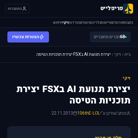
פריפלייט
התחברות
כתבות
פורומים
טייסות
גלריה
סרטונים
הורדות
ויקי
חיפוש
68
חברים מחוברים
הצטרפו עכשיו
בית
ויקי
יצירת תנועת AI בFSX יצירת תוכניות הטיסה
ויקי
יצירת תנועת AI בFSX יצירת
תוכניות הטיסה
נכתב/עודכן ע"י
106thE-LOL
22.11.2013