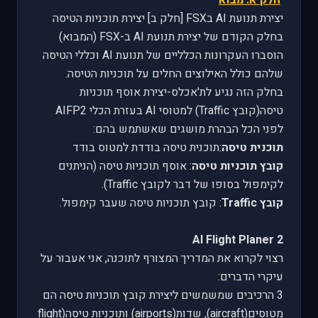
חלק א: מבוא
יצירת תנועת AI בFSX [חלק ב] יצירת תוכניות הטיסה
בחלק הקודם של יצירת תנועת AI ב-FSX (המבוא)
הוסברו העקרונות הכלליים של תנועת AI וכללי הטיסה
שלהם כולל האילוצים החלים על תוכניות הטיסה.
בחלק הזה נגיע לת'אכלס-יצירת אוסף תוכניות
טיסה(קובץ Traffic) למטוסי AI בעזרת הכלי AIFP2
לפני הכל הבהרת מושגים שאשתמש בהם:
תוכנית טיסה
:תוכנית טיסה בודדת למטוס בודד
קובץ תוכניות טיסה
: אוסף תוכניות טיסה (הניתנים
לקימפול בסופו של דבר לקובץ
(Traffic
.
קובץ
Traffic
: קובץ תוכניות טיסה שעבר קימפול.
AI Flight Planer 2
רצוי לקרוא את המדריך המצורף לתוכנה, אני אעבור על
עיקרי הדברים:
3 הרכיבים שמשמשים ליצירת קובץ תוכניות טיסה הם
מטוסים(
aircraft
), שדות(
airports
) ותוכניות טיסה(
flight