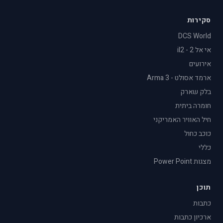
סקירות
DCS World
אי אל 2 - il2
אירועים
ארמד אסולט - Arma 3
בלק שארק
חומרה ביתית
חיל האוויר האמריקני
כוכב כחול
כללי
מצגות Power Point
תוכן
כתבות
ארכיון כתבות