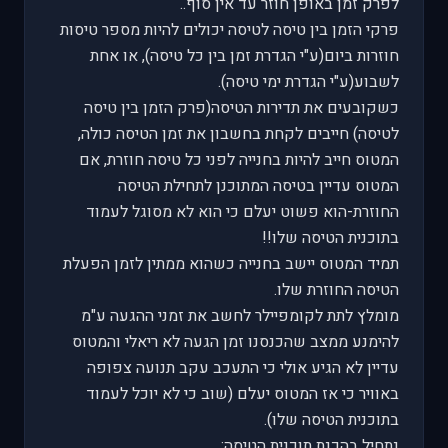
לפרק זמן באופן חוזר עד אין סוף..
פרקי הזמן בין טיסה לטיסה יכולים להיות מספר טיסות
חוזרות ביום(ע"י הגדרת זמן בין כל טיסה), או אחת
לשבוע(ע"י הגדרת ימי טיסה).
כשקובעים את תדירות הטיסה(פרק הזמן בין טיסה
לטיסה) חייבים לקחת בחשבון את זמן הטיסה כולה,
המטוס חייב להיות בחנייה לפני כל טיסה חוזרת, אם
המטוס עדיין בטיסה המתוכנן לתחילת הטיסה
החוזרת-הוא פשוט יעלם כי הוא לא מסוגל לעמוד
בתוכנית הטיסה שלו!!
תמיד המטוס יישב בחנייה כשהוא ממתין לזמן הפעלת
הטיסה החוזרת שלו.
מומלץ לתת לקומפיילר לחשב את זמני ההגעה ע"מ
להימנע ממצב שהכנסנו זמן הגעה לא ריאלי והמטוס
עדיין לא הגיע אולי כי התעכב עקב תנועה צפופה
באוויר כי אז המטוס יעלם (שוב כי לא יוכל לעמוד
בתוכנית הטיסה שלו).
נתחיל בהכנת תוכנית הטיסה: