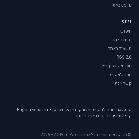
פרסם באתר
ניווט
חיפוש
מפת האתר
נושאים באתר
RSS 2.0
English version
חנות ג'ויסטיק
קשר אלינו
סימולטור
·
חנות ג'ויסטיק
·
משחקים חדשים
·
סרטונים
·
English version
·
קנייה ומכירה
·
פרסם באתר
·
תרומה
© כל הזכויות שמורות לאתר פריפלייט · 2005–2026