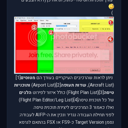
)
ניתן לראות שהרכיבים העיקריים בעורך הם
מטוסים
[1]
(
Aircraft List
),
שדות תעופה
[2](
Airport List
)
ותוכניות
טיסה
[3](
Flight Plan List
) כולל איזור לפירוט
הלגים
של כל תוכנית טיסה[4](
Flight Plan Editor/Leg List
)
ואלו כאמור 3 המרכיבים ליצירת תוכנית טיסה.
לפני תחילת העבודה נגדיר ונכין את ה-
AIFP
לעבודה:
נסמן
Target Version
כ-
FS9
או
FSX
בהתאם לגרסא