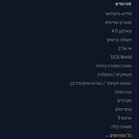
פורומים
פלייט סימולטור
מועדון הטייסים
פאלקון 4.0
תעופה וביטחון
אי אל 2
DCS World
חומרה/חומרה ביתית
משחקים / נוסטלגיה
הצעות לשיפור / הערות ומתן פידבק
קנה ומכור
סקינרים
מתגייסים
ארמא 3
תעופה קלה
כל הפורומים →