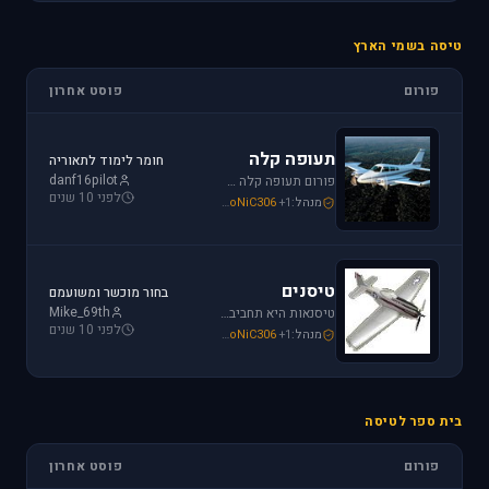
טיסה בשמי הארץ
פורום
פוסט אחרון
תעופה קלה
חומר לימוד לתאוריה
danf16pilot
פורום תעופה קלה מתמחה בכל האפשרויות הקיימות: טייס ליום אחד, טיסה בשמי ישראל, חברות תעופה, בתי ספר לטיסה, רשיון טייס ואפילו טיסות רומנטיות.
לפני 10 שנים
מנהל:
+1
SoNiC306
,
Mike_69th
,
loven
טיסנים
בחור מוכשר ומשועמם
Mike_69th
טיסנאות היא תחביב יקר, בואו לקבל תמיכה ומידע על טיסנים יד שניה, חנות טיסנים, טיסנים למתחילים וכמובן לשתף את החברים בחוויות. הצטרפו לפורום טיסנים!
לפני 10 שנים
מנהל:
+1
SoNiC306
,
Mike_69th
,
Iaf_Assaf
בית ספר לטיסה
פורום
פוסט אחרון