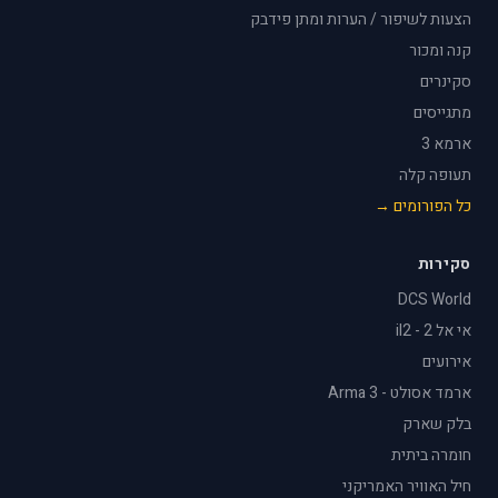
הצעות לשיפור / הערות ומתן פידבק
קנה ומכור
סקינרים
מתגייסים
ארמא 3
תעופה קלה
כל הפורומים →
סקירות
DCS World
אי אל 2 - il2
אירועים
ארמד אסולט - Arma 3
בלק שארק
חומרה ביתית
חיל האוויר האמריקני