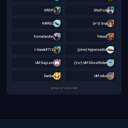
G
G
GREIF
Glad1us
H
G
Guy (גיא)
HAREL
h
H
homelander
Head?
I
H
Hypersw0rd (אופק)
I-Hawk#713
I
I
IAF.GhostRider (יובל)
IAF.ItayLevi
I
I
Ilanke
IAF.niko
+64 מחוברים נוספים