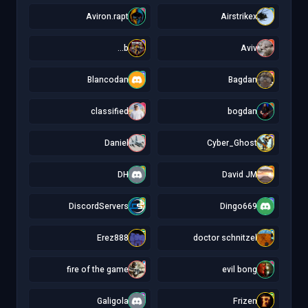
A
A
Aviron.rapt
Airstrikex
b
A
b...
Aviv
B
B
Blancodan
Bagdan
c
b
classified
bogdan
D
C
Daniel
Cyber_Ghost
D
D
DH
David JM
D
D
DiscordServers
Dingo669
E
d
Erez888
doctor schnitzel
f
e
fire of the game
evil bong
G
F
Galigola
Frizen