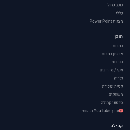
כוכב כחול
כללי
מצגות Power Point
תוכן
כתבות
ארכיון כתבות
הורדות
ויקי / מדריכים
גלריה
קנייה ומכירה
משחקים
סרטוני קהילה
ערוץ YouTube הרשמי
קהילה