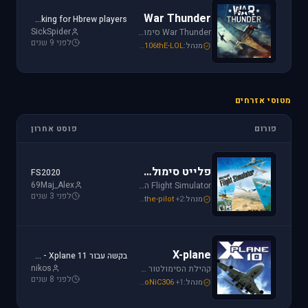
War Thunder
Looking for Hbrew players...
SickSpider
War Thunder סימולטור טיסה קרבי השייך לתקופת מלחמת העולם השנייה, לכותר אפשרות לתפקד בקשת רחבה של רמות ריאליזם החל מאפשרות Arcade ועד לסימולטור של ממש.
לפני 9 שנים
מנהל:
106thE-LOL
,
SoNiC306
,
Mike_69th
מטוסי אזרחים
פורום
פוסט אחרון
פלייט סימולטור
FS2020
69Maj_Alex
Flight Simulator הוא סימולטור טיסה הפופולארי והריאליסטי ביותר בתחום התעופה האזרחית. שתף וקבל תמיכה עבור שדות תעופה, סינרים, צביעות ומטוסים עבור FSX ו-FS2004.
לפני 3 שנים
מנהל:
+2
the-pilot
,
SoNiC306
,
Mike_69th
X-plane
בקשה עבור Xplane 11 - צביעה של חברת ישראייר למטוס FF A320
nikos
קהילת הסימולטור X-plane, סימולטור העתיד של התעופה האזרחית. בפורום תוכלו לקבל מידע ותמיכה. אז קדימה, תפסו את הג'ויסטיק והצטרפו לחוויה.
לפני 8 שנים
מנהל:
+1
SoNiC306
,
RADIAL
,
Mike_69th