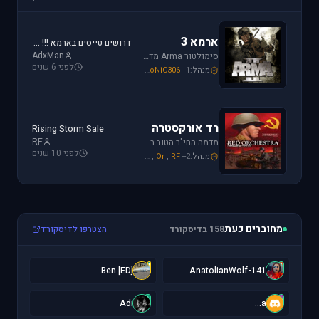
ארמא 3
דרושים טייסים בארמא !!! Sayeret Matkal Clan
AdxMan
סימולטור Arma מדמה את לוחמת שדה הקרב ברמה ריאליסטית גבוהה. בנוסף, ארמא משלב בין לוחמה אווירית ללוחמת שדה קרקעית.
לפני 6 שנים
מנהל:
+1
SoNiC306
,
Mike_69th
,
galzohar
רד אורקסטרה
Rising Storm Sale
RF
מדמה החי"ר הטוב ביותר שיצא למלחמת העולם השנייה. המשחק היחידי שמחזיר אותך לחזית המזרחית. כולל לוחמת חי"ר ושריון.
לפני 10 שנים
מנהל:
+2
RF
,
Or
,
Mike_69th
מחוברים כעת
158 בדיסקורד
הצטרפו לדיסקורד
[
1
[ED] Ben
141-AnatolianWolf
A
a
Adi
a...