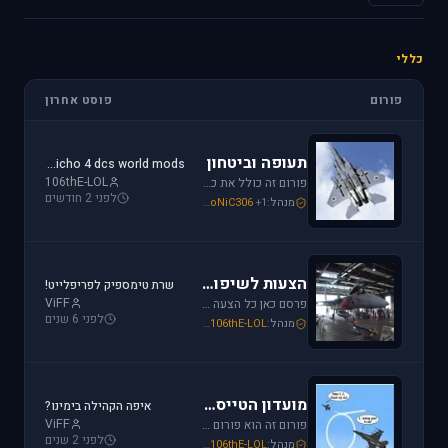
כללי
פורום
פוסט אחרון
תעופה וביטחון
jericho 4 dcs world mods
106thE-LOL
פורום זה כולל את כל נושאי התעופה האזרחית, הצבאית והבטחון בארץ ובעולם. ניתן לדון בכל נושא אקטואלי או היסטורי בתחומים אלו.
לפני 2 חודשים
מנהל:
+1
SoNiC306
,
Or
,
Mike_69th
הצעות לשיפור / הערות ומתן פידבק
שרת טימספיק לפריפלייט!
ViFF
פרסם כאן כל הצעה לשיפור שברצונך לראות מתגשמת או הערות לגבי דברים שברצונך לראות נעלמים או מציקים לך.
לפני 6 שנים
מנהל:
106thE-LOL
,
SoNiC306
,
Mike_69th
מועדון הטייסים
איפה הקהילה בימינו?
ViFF
פורום זה הוא פורום (OT (Off Topic פרסם כאן כל הודעה שמתחשקת לך וראויה לדיון.
לפני 2 שנים
מנהל:
106thE-LOL
,
SoNiC306
,
Mike_69th