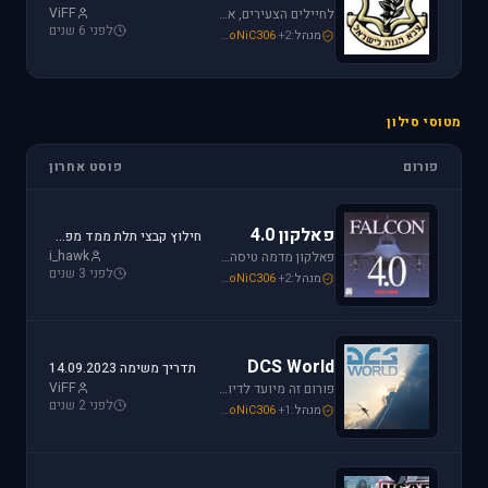
ViFF
לחיילים הצעירים, אלו שעומדים ללבוש מדי זית ואלה שעדין קמים בבוקר לבית ספר, את כל הפרטים אודות הגיוס תמצאו כאן.
לפני 6 שנים
מנהל:
+2
SoNiC306
,
Mike_69th
,
loven
מטוסי סילון
פורום
פוסט אחרון
פאלקון 4.0
חילוץ קבצי תלת ממד מפאלקון
i_hawk
פאלקון מדמה טיסה בצורה ריאליסטית ומתקדמת במטוס ה-F-16. מתקשים? זקוקים לעזרה? רוצים לשתף תמונה או וידיאו מהטיסה שלכם ב- Falcon זהו הפורום המתאים.
לפני 3 שנים
מנהל:
+2
SoNiC306
,
Mike_69th
,
i_hawk
DCS World
תדריך משימה 14.09.2023
ViFF
פורום זה מיועד לדיון בסדרת הסימולטורים Digital Combat Simulator וכן בסדרת Lock On Modern Air Combat. מחפשים תמיכה? או סתם רוצים לשתף מידע ותמונות זהו המקום הנכון.
לפני 2 שנים
מנהל:
+1
SoNiC306
,
Or
,
Mike_69th