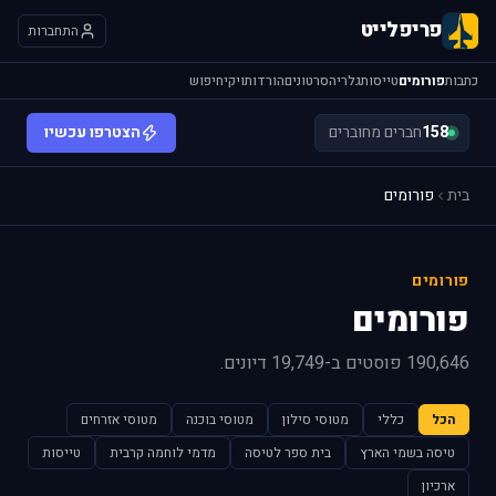
פריפלייט
התחברות
כתבות
פורומים
טייסות
גלריה
סרטונים
הורדות
ויקי
חיפוש
158
חברים מחוברים
הצטרפו עכשיו
בית
פורומים
פורומים
פורומים
190,646 פוסטים ב-19,749 דיונים.
הכל
כללי
מטוסי סילון
מטוסי בוכנה
מטוסי אזרחים
טיסה בשמי הארץ
בית ספר לטיסה
מדמי לוחמה קרבית
טייסות
ארכיון