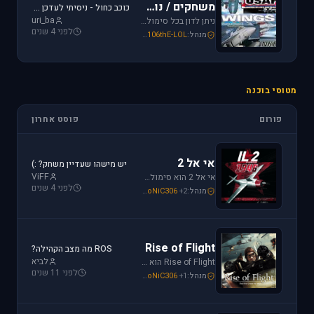
משחקים / נוסטלגיה
כוכב כחול - ניסיתי לעדכן את לגירסה 1.1 וקיבלתי הודעת שגיאה.
uri_ba
ניתן לדון בכל סימולטור טיסה או משחקים שאינם בגדר סימולטורים אשר אין להם פורום נפרד ובסימולטורים נוסטלגיים כגון: אף-15, אף-18, חיל האויר האמריקני, כוכב כחול - "חיל האויר הישראלי" וסטרייק פייטרס.
לפני 4 שנים
מנהל:
106thE-LOL
,
SoNiC306
,
Mike_69th
מטוסי בוכנה
פורום
פוסט אחרון
אי אל 2
יש מישהו שעדיין משחק? :)
ViFF
אי אל 2 הוא סימולטור מלחמת העולם השניה מבית Oleg Maddox. טוס בספיטפייר ומוסטנג ושנה את ההיסטוריה במלחמות מעל שמי אירופה, צפון אפריקה והמזרח הרחוק.
לפני 4 שנים
מנהל:
+2
SoNiC306
,
Or
,
Mike_69th
Rise of Flight
ROS מה מצב הקהילה?
לביא
Rise of Flight הוא סימולטור מלחמת העולם הראשונה הטוב ביותר שיש! טוס בשמים הווירטואליים במטוסים האגדיים, Sopwith Camel, S.E.5a, Albatros D.Va וה-Fokker Dr.1 שטסו בהם אבירי מלחמת העולם. השמיים הווירטואליים צריכים אותך!
לפני 11 שנים
מנהל:
+1
SoNiC306
,
Or
,
Mike_69th