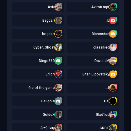
A
A
Aviv
Aviron.rapt
B
b
Bagdan
b...
b
B
bogdan
Blancodan
C
c
Cyber_Ghost
classified
D
D
Dingo669
David JM
E
E
Erlich
Eitan Lipovetsky
f
f
fire of the game
f...
G
G
Galigola
Gal
G
G
GoldeX
Glad1us
G
G
GREIF
Guy (גיא)