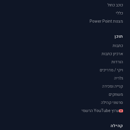
כוכב כחול
כללי
מצגות Power Point
תוכן
כתבות
ארכיון כתבות
הורדות
ויקי / מדריכים
גלריה
קנייה ומכירה
משחקים
סרטוני קהילה
ערוץ YouTube הרשמי
קהילה