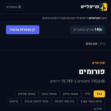
פריפלייט
התחברות
כתבות
פורומים
טייסות
גלריה
סרטונים
הורדות
ויקי
חיפוש
140
חברים מחוברים
הצטרפו עכשיו
בית
פורומים
פורומים
פורומים
190,646 פוסטים ב-19,749 דיונים.
הכל
כללי
מטוסי סילון
מטוסי בוכנה
מטוסי אזרחים
טיסה בשמי הארץ
בית ספר לטיסה
מדמי לוחמה קרבית
טייסות
ארכיון