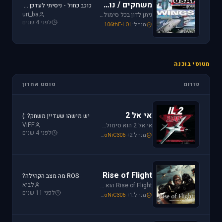
משחקים / נוסטלגיה
כוכב כחול - ניסיתי לעדכן את לגירסה 1.1 וקיבלתי הודעת שגיאה.
uri_ba
ניתן לדון בכל סימולטור טיסה או משחקים שאינם בגדר סימולטורים אשר אין להם פורום נפרד ובסימולטורים נוסטלגיים כגון: אף-15, אף-18, חיל האויר האמריקני, כוכב כחול - "חיל האויר הישראלי" וסטרייק פייטרס.
לפני 4 שנים
מנהל:
106thE-LOL
,
SoNiC306
,
Mike_69th
מטוסי בוכנה
פורום
פוסט אחרון
אי אל 2
יש מישהו שעדיין משחק? :)
ViFF
אי אל 2 הוא סימולטור מלחמת העולם השניה מבית Oleg Maddox. טוס בספיטפייר ומוסטנג ושנה את ההיסטוריה במלחמות מעל שמי אירופה, צפון אפריקה והמזרח הרחוק.
לפני 4 שנים
מנהל:
+2
SoNiC306
,
Or
,
Mike_69th
Rise of Flight
ROS מה מצב הקהילה?
לביא
Rise of Flight הוא סימולטור מלחמת העולם הראשונה הטוב ביותר שיש! טוס בשמים הווירטואליים במטוסים האגדיים, Sopwith Camel, S.E.5a, Albatros D.Va וה-Fokker Dr.1 שטסו בהם אבירי מלחמת העולם. השמיים הווירטואליים צריכים אותך!
לפני 11 שנים
מנהל:
+1
SoNiC306
,
Or
,
Mike_69th