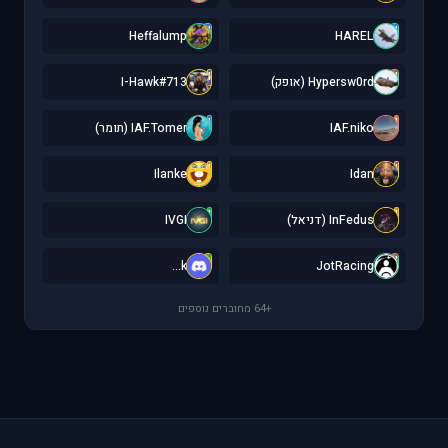
H
H
Heffalump
HAREL
I
H
Hypersw0rd (אופק)
I-Hawk#713
I
I
IAF.niko
IAF.Tomer (תומר)
I
I
Ilanke
Idan
I
I
InFedus (דניאל)
IVGI
k
J
k...
JotRacing
+64 מחוברים נוספים