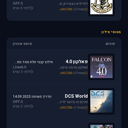
ViFF
לחיילים הצעירים, אלו שעומדים ללבוש מדי זית ואלה שעדין קמים בבוקר לבית ספר, את כל הפרטים אודות הגיוס תמצאו כאן.
לפני 6 שנים
מנהל:
+2
SoNiC306
,
Mike_69th
,
loven
מטוסי סילון
פורום
פוסט אחרון
פאלקון 4.0
חילוץ קבצי תלת ממד מפאלקון
i_hawk
פאלקון מדמה טיסה בצורה ריאליסטית ומתקדמת במטוס ה-F-16. מתקשים? זקוקים לעזרה? רוצים לשתף תמונה או וידיאו מהטיסה שלכם ב- Falcon זהו הפורום המתאים.
לפני 3 שנים
מנהל:
+2
SoNiC306
,
Mike_69th
,
i_hawk
DCS World
תדריך משימה 14.09.2023
ViFF
פורום זה מיועד לדיון בסדרת הסימולטורים Digital Combat Simulator וכן בסדרת Lock On Modern Air Combat. מחפשים תמיכה? או סתם רוצים לשתף מידע ותמונות זהו המקום הנכון.
לפני 2 שנים
מנהל:
+1
SoNiC306
,
Or
,
Mike_69th