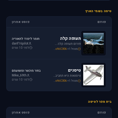
טיסה בשמי הארץ
פורום
פוסט אחרון
תעופה קלה
חומר לימוד לתאוריה
danf16pilot
פורום תעופה קלה מתמחה בכל האפשרויות הקיימות: טייס ליום אחד, טיסה בשמי ישראל, חברות תעופה, בתי ספר לטיסה, רשיון טייס ואפילו טיסות רומנטיות.
לפני 10 שנים
מנהל:
+1
SoNiC306
,
Mike_69th
,
loven
טיסנים
בחור מוכשר ומשועמם
Mike_69th
טיסנאות היא תחביב יקר, בואו לקבל תמיכה ומידע על טיסנים יד שניה, חנות טיסנים, טיסנים למתחילים וכמובן לשתף את החברים בחוויות. הצטרפו לפורום טיסנים!
לפני 10 שנים
מנהל:
+1
SoNiC306
,
Mike_69th
,
Iaf_Assaf
בית ספר לטיסה
פורום
פוסט אחרון