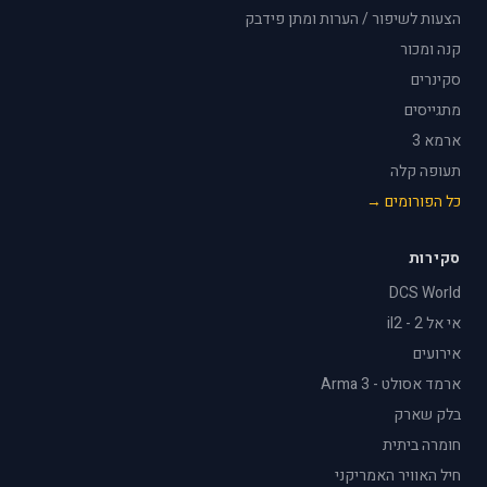
הצעות לשיפור / הערות ומתן פידבק
קנה ומכור
סקינרים
מתגייסים
ארמא 3
תעופה קלה
כל הפורומים →
סקירות
DCS World
אי אל 2 - il2
אירועים
ארמד אסולט - Arma 3
בלק שארק
חומרה ביתית
חיל האוויר האמריקני