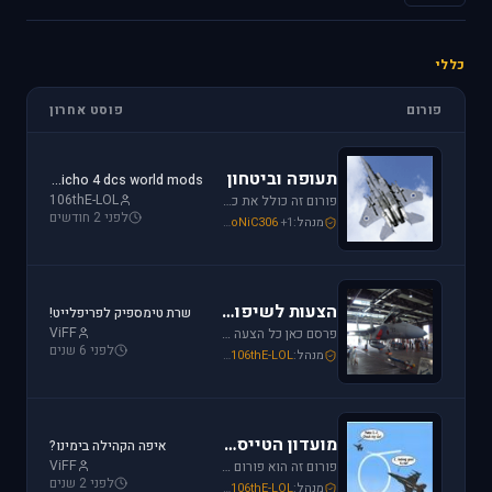
כללי
פורום
פוסט אחרון
תעופה וביטחון
jericho 4 dcs world mods
106thE-LOL
פורום זה כולל את כל נושאי התעופה האזרחית, הצבאית והבטחון בארץ ובעולם. ניתן לדון בכל נושא אקטואלי או היסטורי בתחומים אלו.
לפני 2 חודשים
מנהל:
+1
SoNiC306
,
Or
,
Mike_69th
הצעות לשיפור / הערות ומתן פידבק
שרת טימספיק לפריפלייט!
ViFF
פרסם כאן כל הצעה לשיפור שברצונך לראות מתגשמת או הערות לגבי דברים שברצונך לראות נעלמים או מציקים לך.
לפני 6 שנים
מנהל:
106thE-LOL
,
SoNiC306
,
Mike_69th
מועדון הטייסים
איפה הקהילה בימינו?
ViFF
פורום זה הוא פורום (OT (Off Topic פרסם כאן כל הודעה שמתחשקת לך וראויה לדיון.
לפני 2 שנים
מנהל:
106thE-LOL
,
SoNiC306
,
Mike_69th