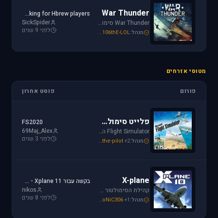
War Thunder
Looking for Hbrew players...
SickSpider
War Thunder סימולטור טיסה קרבי השייך לתקופת מלחמת העולם השנייה, לכותר אפשרות לתפקד בקשת רחבה של רמות ריאליזם החל מאפשרות Arcade ועד לסימולטור של ממש.
לפני 9 שנים
מנהל:
106thE-LOL
,
SoNiC306
,
Mike_69th
מטוסי אזרחים
פורום
פוסט אחרון
פלייט סימולטור
FS2020
69Maj_Alex
Flight Simulator הוא סימולטור טיסה הפופולארי והריאליסטי ביותר בתחום התעופה האזרחית. שתף וקבל תמיכה עבור שדות תעופה, סינרים, צביעות ומטוסים עבור FSX ו-FS2004.
לפני 3 שנים
מנהל:
+2
the-pilot
,
SoNiC306
,
Mike_69th
X-plane
בקשה עבור Xplane 11 - צביעה של חברת ישראייר למטוס FF A320
nikos
קהילת הסימולטור X-plane, סימולטור העתיד של התעופה האזרחית. בפורום תוכלו לקבל מידע ותמיכה. אז קדימה, תפסו את הג'ויסטיק והצטרפו לחוויה.
לפני 8 שנים
מנהל:
+1
SoNiC306
,
RADIAL
,
Mike_69th