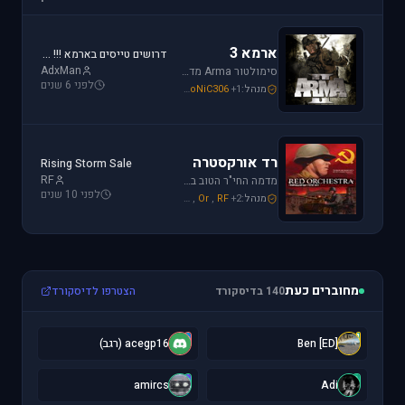
ארמא 3
דרושים טייסים בארמא !!! Sayeret Matkal Clan
AdxMan
סימולטור Arma מדמה את לוחמת שדה הקרב ברמה ריאליסטית גבוהה. בנוסף, ארמא משלב בין לוחמה אווירית ללוחמת שדה קרקעית.
לפני 6 שנים
מנהל:
+1
SoNiC306
,
Mike_69th
,
galzohar
רד אורקסטרה
Rising Storm Sale
RF
מדמה החי"ר הטוב ביותר שיצא למלחמת העולם השנייה. המשחק היחידי שמחזיר אותך לחזית המזרחית. כולל לוחמת חי"ר ושריון.
לפני 10 שנים
מנהל:
+2
RF
,
Or
,
Mike_69th
מחוברים כעת
140 בדיסקורד
הצטרפו לדיסקורד
a
[
[ED] Ben
acegp16 (רגב)
a
A
amircs
Adi