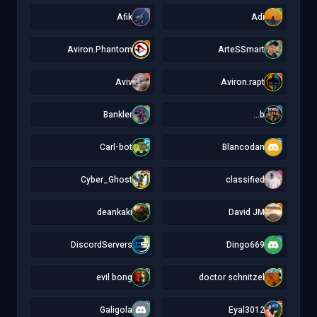
A
A
Afik
Adi
A
A
Aviron.Phantom
ArteSSmart
A
A
Aviv
Aviron.rapt
B
b
Bankler
b...
C
B
Carl-bot
Blancodan
C
c
Cyber_Ghost
classified
d
D
deankaki
David JM
D
D
DiscordServers
Dingo669
e
d
evil bong
doctor schnitzel
G
E
Galigola
Eyal3012