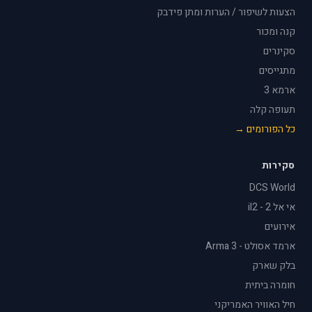
הצעות לשיפור / הערות ומתן פידבק
קנה ומכור
סקינרים
מתגייסים
ארמא 3
תעופה קלה
כל הפורומים →
סקירות
DCS World
אי אל 2 - il2
אירועים
ארמד אסולט - Arma 3
בלק שארק
חומרה ביתית
חיל האוויר האמריקני