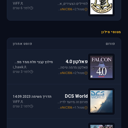
ViFF
לחיילים הצעירים, אלו שעומדים ללבוש מדי זית ואלה שעדין קמים בבוקר לבית ספר, את כל הפרטים אודות הגיוס תמצאו כאן.
לפני 6 שנים
מנהל:
+2
SoNiC306
,
Mike_69th
,
loven
מטוסי סילון
פורום
פוסט אחרון
פאלקון 4.0
חילוץ קבצי תלת ממד מפאלקון
i_hawk
פאלקון מדמה טיסה בצורה ריאליסטית ומתקדמת במטוס ה-F-16. מתקשים? זקוקים לעזרה? רוצים לשתף תמונה או וידיאו מהטיסה שלכם ב- Falcon זהו הפורום המתאים.
לפני 3 שנים
מנהל:
+2
SoNiC306
,
Mike_69th
,
i_hawk
DCS World
תדריך משימה 14.09.2023
ViFF
פורום זה מיועד לדיון בסדרת הסימולטורים Digital Combat Simulator וכן בסדרת Lock On Modern Air Combat. מחפשים תמיכה? או סתם רוצים לשתף מידע ותמונות זהו המקום הנכון.
לפני 2 שנים
מנהל:
+1
SoNiC306
,
Or
,
Mike_69th