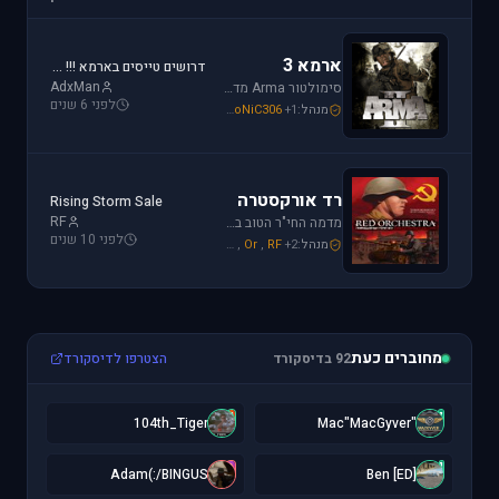
ארמא 3
דרושים טייסים בארמא !!! Sayeret Matkal Clan
AdxMan
סימולטור Arma מדמה את לוחמת שדה הקרב ברמה ריאליסטית גבוהה. בנוסף, ארמא משלב בין לוחמה אווירית ללוחמת שדה קרקעית.
לפני 6 שנים
מנהל:
+1
SoNiC306
,
Mike_69th
,
galzohar
רד אורקסטרה
Rising Storm Sale
RF
מדמה החי"ר הטוב ביותר שיצא למלחמת העולם השנייה. המשחק היחידי שמחזיר אותך לחזית המזרחית. כולל לוחמת חי"ר ושריון.
לפני 10 שנים
מנהל:
+2
RF
,
Or
,
Mike_69th
מחוברים כעת
92 בדיסקורד
הצטרפו לדיסקורד
1
"
104th_Tiger
"Mac"MacGyver
A
[
Adam(:/BINGUS
[ED] Ben