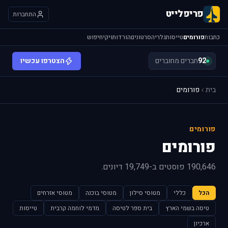
פריפלייט
התחברות
כתבות
פורומים
טייסות
גלריה
סרטונים
הורדות
ויקי
חיפוש
92
חברים מחוברים
הצטרפו עכשיו
בית
פורומים
פורומים
פורומים
190,646 פוסטים ב-19,749 דיונים.
הכל
כללי
מטוסי סילון
מטוסי בוכנה
מטוסי אזרחים
טיסה בשמי הארץ
בית ספר לטיסה
מדמי לוחמה קרבית
טייסות
ארכיון