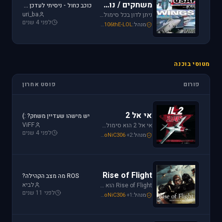
משחקים / נוסטלגיה
כוכב כחול - ניסיתי לעדכן את לגירסה 1.1 וקיבלתי הודעת שגיאה.
uri_ba
ניתן לדון בכל סימולטור טיסה או משחקים שאינם בגדר סימולטורים אשר אין להם פורום נפרד ובסימולטורים נוסטלגיים כגון: אף-15, אף-18, חיל האויר האמריקני, כוכב כחול - "חיל האויר הישראלי" וסטרייק פייטרס.
לפני 4 שנים
מנהל:
106thE-LOL
,
SoNiC306
,
Mike_69th
מטוסי בוכנה
פורום
פוסט אחרון
אי אל 2
יש מישהו שעדיין משחק? :)
ViFF
אי אל 2 הוא סימולטור מלחמת העולם השניה מבית Oleg Maddox. טוס בספיטפייר ומוסטנג ושנה את ההיסטוריה במלחמות מעל שמי אירופה, צפון אפריקה והמזרח הרחוק.
לפני 4 שנים
מנהל:
+2
SoNiC306
,
Or
,
Mike_69th
Rise of Flight
ROS מה מצב הקהילה?
לביא
Rise of Flight הוא סימולטור מלחמת העולם הראשונה הטוב ביותר שיש! טוס בשמים הווירטואליים במטוסים האגדיים, Sopwith Camel, S.E.5a, Albatros D.Va וה-Fokker Dr.1 שטסו בהם אבירי מלחמת העולם. השמיים הווירטואליים צריכים אותך!
לפני 11 שנים
מנהל:
+1
SoNiC306
,
Or
,
Mike_69th