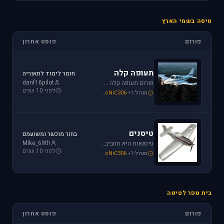
טיסה בשמי הארץ
פורום
פוסט אחרון
תעופה קלה
חומר לימוד לתאוריה
danf16pilot
פורום תעופה קלה מתמחה בכל האפשרויות הקיימות: טייס ליום אחד, טיסה בשמי ישראל, חברות תעופה, בתי ספר לטיסה, רשיון טייס ואפילו טיסות רומנטיות.
לפני 10 שנים
מנהל:
+1
SoNiC306
,
Mike_69th
,
loven
טיסנים
בחור מוכשר ומשועמם
Mike_69th
טיסנאות היא תחביב יקר, בואו לקבל תמיכה ומידע על טיסנים יד שניה, חנות טיסנים, טיסנים למתחילים וכמובן לשתף את החברים בחוויות. הצטרפו לפורום טיסנים!
לפני 10 שנים
מנהל:
+1
SoNiC306
,
Mike_69th
,
Iaf_Assaf
בית ספר לטיסה
פורום
פוסט אחרון