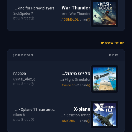
War Thunder
Looking for Hbrew players...
SickSpider
War Thunder סימולטור טיסה קרבי השייך לתקופת מלחמת העולם השנייה, לכותר אפשרות לתפקד בקשת רחבה של רמות ריאליזם החל מאפשרות Arcade ועד לסימולטור של ממש.
לפני 9 שנים
מנהל:
106thE-LOL
,
SoNiC306
,
Mike_69th
מטוסי אזרחים
פורום
פוסט אחרון
פלייט סימולטור
FS2020
69Maj_Alex
Flight Simulator הוא סימולטור טיסה הפופולארי והריאליסטי ביותר בתחום התעופה האזרחית. שתף וקבל תמיכה עבור שדות תעופה, סינרים, צביעות ומטוסים עבור FSX ו-FS2004.
לפני 3 שנים
מנהל:
+2
the-pilot
,
SoNiC306
,
Mike_69th
X-plane
בקשה עבור Xplane 11 - צביעה של חברת ישראייר למטוס FF A320
nikos
קהילת הסימולטור X-plane, סימולטור העתיד של התעופה האזרחית. בפורום תוכלו לקבל מידע ותמיכה. אז קדימה, תפסו את הג'ויסטיק והצטרפו לחוויה.
לפני 8 שנים
מנהל:
+1
SoNiC306
,
RADIAL
,
Mike_69th