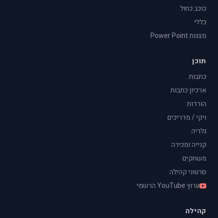
כוכב כחול
כללי
מצגות Power Point
תוכן
כתבות
ארכיון כתבות
הורדות
ויקי / מדריכים
גלריה
קנייה ומכירה
משחקים
סרטוני קהילה
ערוץ YouTube הרשמי
קהילה