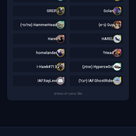
G
G
GREIF
Golan
H
G
Guy (גיא)
HammerHead (שלומי)
H
H
Harel
HAREL
h
H
homelander
Head?
I
H
Hypersw0rd (אופק)
I-Hawk#713
I
I
IAF.GhostRider (יובל)
IAF.ItayLevi
+56 מחוברים נוספים