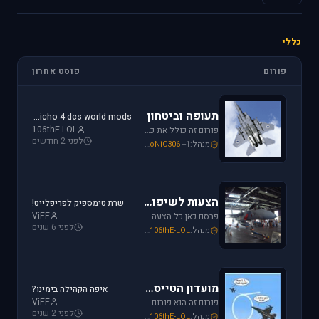
כללי
פורום
פוסט אחרון
תעופה וביטחון
jericho 4 dcs world mods
106thE-LOL
פורום זה כולל את כל נושאי התעופה האזרחית, הצבאית והבטחון בארץ ובעולם. ניתן לדון בכל נושא אקטואלי או היסטורי בתחומים אלו.
לפני 2 חודשים
מנהל:
+1
SoNiC306
,
Or
,
Mike_69th
הצעות לשיפור / הערות ומתן פידבק
שרת טימספיק לפריפלייט!
ViFF
פרסם כאן כל הצעה לשיפור שברצונך לראות מתגשמת או הערות לגבי דברים שברצונך לראות נעלמים או מציקים לך.
לפני 6 שנים
מנהל:
106thE-LOL
,
SoNiC306
,
Mike_69th
מועדון הטייסים
איפה הקהילה בימינו?
ViFF
פורום זה הוא פורום (OT (Off Topic פרסם כאן כל הודעה שמתחשקת לך וראויה לדיון.
לפני 2 שנים
מנהל:
106thE-LOL
,
SoNiC306
,
Mike_69th