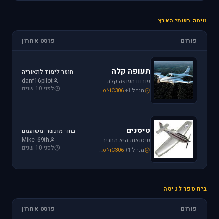
טיסה בשמי הארץ
פורום
פוסט אחרון
תעופה קלה
חומר לימוד לתאוריה
danf16pilot
פורום תעופה קלה מתמחה בכל האפשרויות הקיימות: טייס ליום אחד, טיסה בשמי ישראל, חברות תעופה, בתי ספר לטיסה, רשיון טייס ואפילו טיסות רומנטיות.
לפני 10 שנים
מנהל:
+1
SoNiC306
,
Mike_69th
,
loven
טיסנים
בחור מוכשר ומשועמם
Mike_69th
טיסנאות היא תחביב יקר, בואו לקבל תמיכה ומידע על טיסנים יד שניה, חנות טיסנים, טיסנים למתחילים וכמובן לשתף את החברים בחוויות. הצטרפו לפורום טיסנים!
לפני 10 שנים
מנהל:
+1
SoNiC306
,
Mike_69th
,
Iaf_Assaf
בית ספר לטיסה
פורום
פוסט אחרון