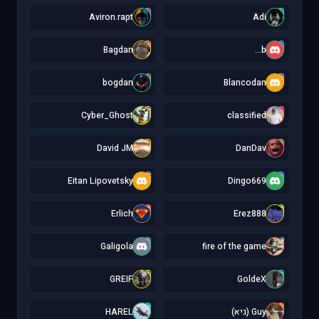
A
A
Aviron.rapt
Adi
B
b
Bagdan
b...
b
B
bogdan
Blancodan
C
c
Cyber_Ghost
classified
D
D
David JM
DanDav
E
D
Eitan Lipovetsky
Dingo669
E
E
Erlich
Erez888
G
f
Galigola
fire of the game
G
G
GREIF
GoldeX
H
G
Guy (גיא)
HAREL