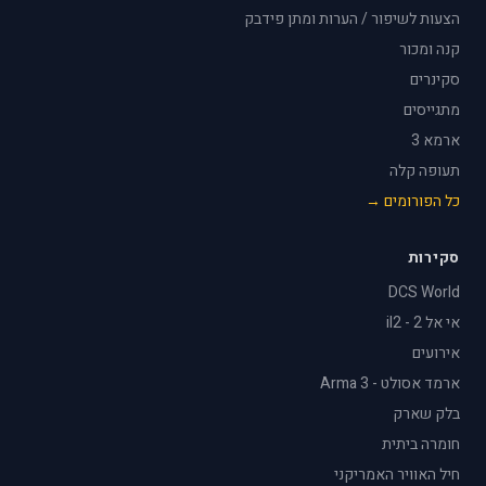
הצעות לשיפור / הערות ומתן פידבק
קנה ומכור
סקינרים
מתגייסים
ארמא 3
תעופה קלה
כל הפורומים →
סקירות
DCS World
אי אל 2 - il2
אירועים
ארמד אסולט - Arma 3
בלק שארק
חומרה ביתית
חיל האוויר האמריקני