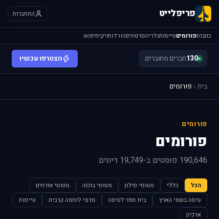
פריפלייט
התחברות
כתבות
פורומים
טייסות
גלריה
סרטונים
הורדות
ויקי
חיפוש
130
חברים מחוברים
הצטרפו עכשיו
בית
פורומים
פורומים
פורומים
190,646 פוסטים ב-19,749 דיונים.
הכל
כללי
מטוסי סילון
מטוסי בוכנה
מטוסי אזרחים
טיסה בשמי הארץ
בית ספר לטיסה
מדמי לוחמה קרבית
טייסות
ארכיון