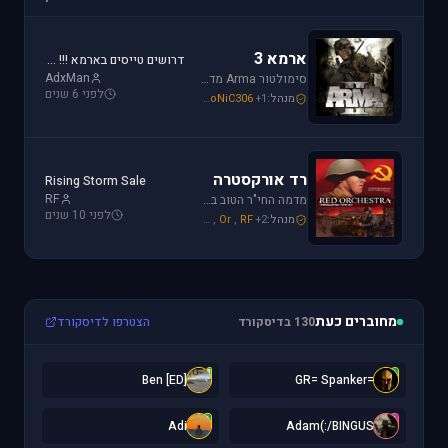
ארמא 3
דרושים טייסים בארמא !!! Sayeret Matkal Clan
AdxMan
סימולטור Arma מדמה את לוחמת שדה הקרב ברמה ריאליסטית גבוהה. בנוסף, ארמא משלב בין לוחמה אווירית ללוחמת שדה קרקעית.
לפני 6 שנים
מנהל:
+1
SoNiC306
,
Mike_69th
,
galzohar
רד אורקסטרה
Rising Storm Sale
RF
מדמה החי"ר הטוב ביותר שיצא למלחמת העולם השנייה. המשחק היחידי שמחזיר אותך לחזית המזרחית. כולל לוחמת חי"ר ושריון.
לפני 10 שנים
מנהל:
+2
RF
,
Or
,
Mike_69th
מחוברים כעת
130 בדיסקורד
הצטרפו לדיסקורד
[
=
[ED] Ben
=GR= Spanker
A
A
Adi
Adam(:/BINGUS