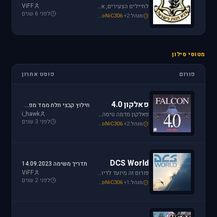
ViFF
לחיילים הצעירים, אלו שעומדים ללבוש מדי זית ואלה שעדין קמים בבוקר לבית ספר, את כל הפרטים אודות הגיוס תמצאו כאן.
לפני 6 שנים
מנהל:
+2
SoNiC306
,
Mike_69th
,
loven
מטוסי סילון
פורום
פוסט אחרון
פאלקון 4.0
חילוץ קבצי תלת ממד מפאלקון
i_hawk
פאלקון מדמה טיסה בצורה ריאליסטית ומתקדמת במטוס ה-F-16. מתקשים? זקוקים לעזרה? רוצים לשתף תמונה או וידיאו מהטיסה שלכם ב- Falcon זהו הפורום המתאים.
לפני 3 שנים
מנהל:
+2
SoNiC306
,
Mike_69th
,
i_hawk
DCS World
תדריך משימה 14.09.2023
ViFF
פורום זה מיועד לדיון בסדרת הסימולטורים Digital Combat Simulator וכן בסדרת Lock On Modern Air Combat. מחפשים תמיכה? או סתם רוצים לשתף מידע ותמונות זהו המקום הנכון.
לפני 2 שנים
מנהל:
+1
SoNiC306
,
Or
,
Mike_69th