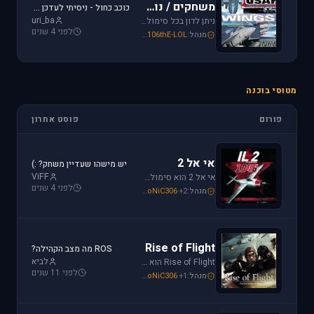
משחקים / נוסטלגיה
כוכב כחול - ניסיתי לעדכן את לגירסה 1.1 וקיבלתי הודעת שגיאה.
uri_ba
ניתן לדון בכל סימולטור טיסה או משחקים שאינם בגדר סימולטורים אשר אין להם פורום נפרד ובסימולטורים נוסטלגיים כגון: אף-15, אף-18, חיל האויר האמריקני, כוכב כחול - "חיל האויר הישראלי" וסטרייק פייטרס.
לפני 4 שנים
מנהל:
106thE-LOL
,
SoNiC306
,
Mike_69th
מטוסי בוכנה
פורום
פוסט אחרון
אי אל 2
יש מישהו שעדיין משחק? :)
ViFF
אי אל 2 הוא סימולטור מלחמת העולם השניה מבית Oleg Maddox. טוס בספיטפייר ומוסטנג ושנה את ההיסטוריה במלחמות מעל שמי אירופה, צפון אפריקה והמזרח הרחוק.
לפני 4 שנים
מנהל:
+2
SoNiC306
,
Or
,
Mike_69th
Rise of Flight
ROS מה מצב הקהילה?
לביא
Rise of Flight הוא סימולטור מלחמת העולם הראשונה הטוב ביותר שיש! טוס בשמים הווירטואליים במטוסים האגדיים, Sopwith Camel, S.E.5a, Albatros D.Va וה-Fokker Dr.1 שטסו בהם אבירי מלחמת העולם. השמיים הווירטואליים צריכים אותך!
לפני 11 שנים
מנהל:
+1
SoNiC306
,
Or
,
Mike_69th