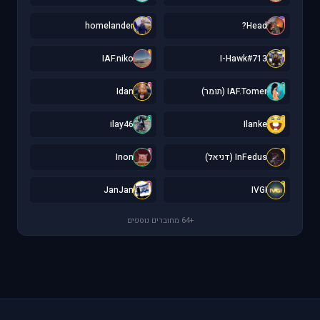
h
H
homelander
Head?
I
I
IAF.niko
I-Hawk#713
I
I
IAF.Tomer (תומר)
Idan
i
I
ilay46
Ilanke
I
I
InFedus (דניאל)
Inon
J
I
JanJan
IVGI
+64 מחוברים נוספים