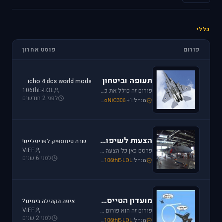
כללי
פורום
פוסט אחרון
תעופה וביטחון
jericho 4 dcs world mods
106thE-LOL
פורום זה כולל את כל נושאי התעופה האזרחית, הצבאית והבטחון בארץ ובעולם. ניתן לדון בכל נושא אקטואלי או היסטורי בתחומים אלו.
לפני 2 חודשים
מנהל:
+1
SoNiC306
,
Or
,
Mike_69th
הצעות לשיפור / הערות ומתן פידבק
שרת טימספיק לפריפלייט!
ViFF
פרסם כאן כל הצעה לשיפור שברצונך לראות מתגשמת או הערות לגבי דברים שברצונך לראות נעלמים או מציקים לך.
לפני 6 שנים
מנהל:
106thE-LOL
,
SoNiC306
,
Mike_69th
מועדון הטייסים
איפה הקהילה בימינו?
ViFF
פורום זה הוא פורום (OT (Off Topic פרסם כאן כל הודעה שמתחשקת לך וראויה לדיון.
לפני 2 שנים
מנהל:
106thE-LOL
,
SoNiC306
,
Mike_69th