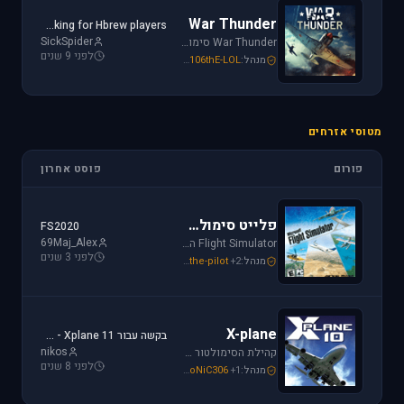
War Thunder
Looking for Hbrew players...
SickSpider
War Thunder סימולטור טיסה קרבי השייך לתקופת מלחמת העולם השנייה, לכותר אפשרות לתפקד בקשת רחבה של רמות ריאליזם החל מאפשרות Arcade ועד לסימולטור של ממש.
לפני 9 שנים
מנהל:
106thE-LOL
,
SoNiC306
,
Mike_69th
מטוסי אזרחים
פורום
פוסט אחרון
פלייט סימולטור
FS2020
69Maj_Alex
Flight Simulator הוא סימולטור טיסה הפופולארי והריאליסטי ביותר בתחום התעופה האזרחית. שתף וקבל תמיכה עבור שדות תעופה, סינרים, צביעות ומטוסים עבור FSX ו-FS2004.
לפני 3 שנים
מנהל:
+2
the-pilot
,
SoNiC306
,
Mike_69th
X-plane
בקשה עבור Xplane 11 - צביעה של חברת ישראייר למטוס FF A320
nikos
קהילת הסימולטור X-plane, סימולטור העתיד של התעופה האזרחית. בפורום תוכלו לקבל מידע ותמיכה. אז קדימה, תפסו את הג'ויסטיק והצטרפו לחוויה.
לפני 8 שנים
מנהל:
+1
SoNiC306
,
RADIAL
,
Mike_69th