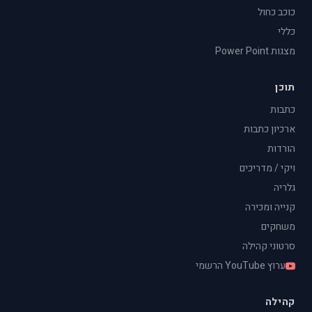
כוכב כחול
כללי
מצגות Power Point
תוכן
כתבות
ארכיון כתבות
הורדות
ויקי / מדריכים
גלריה
קנייה ומכירה
משחקים
סרטוני קהילה
ערוץ YouTube הרשמי
קהילה