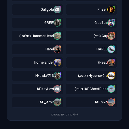
G
F
Galigola
Frizen
G
G
GREIF
Glad1us
H
G
Guy (גיא)
HammerHead (שלומי)
H
H
Harel
HAREL
h
H
homelander
Head?
I
H
Hypersw0rd (אופק)
I-Hawk#713
I
I
IAF.GhostRider (יובל)
IAF.ItayLevi
I
I
IAF_Amir
IAF.niko
+64 מחוברים נוספים