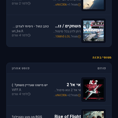
לפני 2 שנים
מנהל:
+1
SoNiC306
,
Or
,
Mike_69th
משחקים / נוסטלגיה
כוכב כחול - ניסיתי לעדכן את לגירסה 1.1 וקיבלתי הודעת שגיאה.
uri_ba
ניתן לדון בכל סימולטור טיסה או משחקים שאינם בגדר סימולטורים אשר אין להם פורום נפרד ובסימולטורים נוסטלגיים כגון: אף-15, אף-18, חיל האויר האמריקני, כוכב כחול - "חיל האויר הישראלי" וסטרייק פייטרס.
לפני 4 שנים
מנהל:
106thE-LOL
,
SoNiC306
,
Mike_69th
מטוסי בוכנה
פורום
פוסט אחרון
אי אל 2
יש מישהו שעדיין משחק? :)
ViFF
אי אל 2 הוא סימולטור מלחמת העולם השניה מבית Oleg Maddox. טוס בספיטפייר ומוסטנג ושנה את ההיסטוריה במלחמות מעל שמי אירופה, צפון אפריקה והמזרח הרחוק.
לפני 4 שנים
מנהל:
+2
SoNiC306
,
Or
,
Mike_69th
Rise of Flight
ROS מה מצב הקהילה?