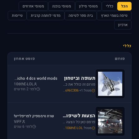
הכל
כללי
מטוסי סילון
מטוסי בוכנה
מטוסי אזרחים
טיסה בשמי הארץ
בית ספר לטיסה
מדמי לוחמה קרבית
טייסות
ארכיון
כללי
פורום
פוסט אחרון
תעופה וביטחון
jericho 4 dcs world mods
106thE-LOL
פורום זה כולל את כל נושאי התעופה האזרחית, הצבאית והבטחון בארץ ובעולם. ניתן לדון בכל נושא אקטואלי או היסטורי בתחומים אלו.
לפני 2 חודשים
מנהל:
+1
SoNiC306
,
Or
,
Mike_69th
הצעות לשיפור / הערות ומתן פידבק
שרת טימספיק לפריפלייט!
ViFF
פרסם כאן כל הצעה לשיפור שברצונך לראות מתגשמת או הערות לגבי דברים שברצונך לראות נעלמים או מציקים לך.
לפני 6 שנים
מנהל:
106thE-LOL
,
SoNiC306
,
Mike_69th