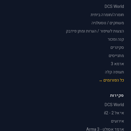
DCS World
חומרה/חומרה ביתית
משחקים / נוסטלגיה
הצעות לשיפור / הערות ומתן פידבק
קנה ומכור
סקינרים
מתגייסים
ארמא 3
תעופה קלה
כל הפורומים →
סקירות
DCS World
אי אל 2 - il2
אירועים
ארמד אסולט - Arma 3