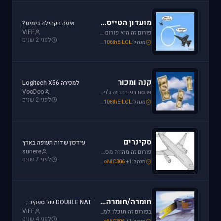
מועדון הטייסים
איפה הקהילה בימינו?
ViFF
פורום זה הוא פורום (OT (Off Topic פרסם כאן כל הודעה שמתחשקת לך וראויה לדיון.
לפני 2 שנים
מנהל:
106thE-LOL
,
SoNiC306
,
Mike_69th
קנה ומכור
למכירה Logitech X56
VooDoo
פרסם בפורום זה ג'ויסטיק, מצערת, פדלים, הגה, trackIR, מערכות הוטאס או כל אביזרי משחק נוספים שברצונך למכור או לרכוש. חברות מובילות בתחום: Saitek, CH, Microsoft, Logitech, Hotas.
לפני 2 שנים
מנהל:
106thE-LOL
,
SoNiC306
,
Mike_69th
סקינרים
עידכון שדות תעופה בארץ
sunere
פורום זה מהווה מסגרת לקהילת יוצרי הסקינים. כאן תוכלו למצוא כלים שימושיים להכנת סקינים, לקבל ידע על עשיית סקין וכמובן לצפות ולתת פידבק על עבודות סקינים בתהליך.
לפני 7 שנים
מנהל:
+1
SoNiC306
,
Mike_69th
,
EzoniczZ
חומרה/חומרה ביתית
DOUBLE NAT של ספקיות אינטרנט - והפרעה לטיסות אונליין
ViFF
בפורום זה תוכלו למצוא מידע על בניית קוקפיטים ביתיים, חיבור מסכי LCD קטנים בתור מכשירי עזר ועוד. בנוסף, זהו הפורום לשאלות לגבי ג'ויסטיקים, כרטיסי מסך בניית מחשב וכו'.
לפני 4 שנים