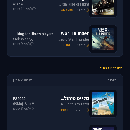
לביא
Rise of Flight הוא סימולטור מלחמת העולם הראשונה הטוב ביותר שיש! טוס בשמים הווירטואליים במטוסים האגדיים, Sopwith Camel, S.E.5a, Albatros D.Va וה-Fokker Dr.1 שטסו בהם אבירי מלחמת העולם. השמיים הווירטואליים צריכים אותך!
לפני 11 שנים
מנהל:
+1
SoNiC306
,
Or
,
Mike_69th
War Thunder
Looking for Hbrew players...
SickSpider
War Thunder סימולטור טיסה קרבי השייך לתקופת מלחמת העולם השנייה, לכותר אפשרות לתפקד בקשת רחבה של רמות ריאליזם החל מאפשרות Arcade ועד לסימולטור של ממש.
לפני 9 שנים
מנהל:
106thE-LOL
,
SoNiC306
,
Mike_69th
מטוסי אזרחים
פורום
פוסט אחרון
פלייט סימולטור
FS2020
69Maj_Alex
Flight Simulator הוא סימולטור טיסה הפופולארי והריאליסטי ביותר בתחום התעופה האזרחית. שתף וקבל תמיכה עבור שדות תעופה, סינרים, צביעות ומטוסים עבור FSX ו-FS2004.
לפני 3 שנים
מנהל:
+2
the-pilot
,
SoNiC306
,
Mike_69th