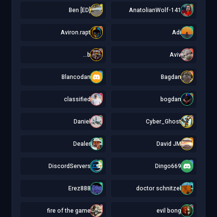
[
1
[ED] Ben
141-AnatolianWolf
A
A
Aviron.rapt
Adi
b
A
b...
Aviv
B
B
Blancodan
Bagdan
c
b
classified
bogdan
D
C
Daniel
Cyber_Ghost
D
D
Dealer
David JM
D
D
DiscordServers
Dingo669
E
d
Erez888
doctor schnitzel
f
e
fire of the game
evil bong