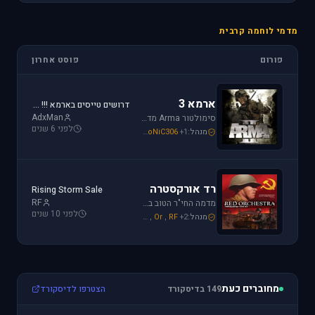
מדמי לוחמה קרבית
פורום
פוסט אחרון
ארמא 3
דרושים טייסים בארמא !!! Sayeret Matkal Clan
AdxMan
סימולטור Arma מדמה את לוחמת שדה הקרב ברמה ריאליסטית גבוהה. בנוסף, ארמא משלב בין לוחמה אווירית ללוחמת שדה קרקעית.
לפני 6 שנים
מנהל:
+1
SoNiC306
,
Mike_69th
,
galzohar
רד אורקסטרה
Rising Storm Sale
RF
מדמה החי"ר הטוב ביותר שיצא למלחמת העולם השנייה. המשחק היחידי שמחזיר אותך לחזית המזרחית. כולל לוחמת חי"ר ושריון.
לפני 10 שנים
מנהל:
+2
RF
,
Or
,
Mike_69th
מחוברים כעת
149 בדיסקורד
הצטרפו לדיסקורד