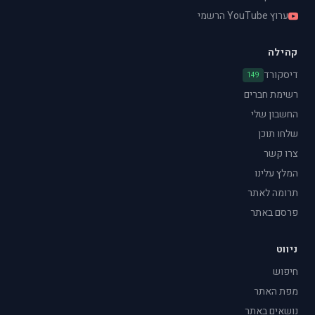
ערוץ YouTube הרשמי
קהילה
דיסקורד
149
רשימת חברים
החשבון שלי
שלחו תוכן
צרו קשר
המלץ עלינו
תרומה לאתר
פרסם באתר
ניווט
חיפוש
מפת האתר
נושאים באתר