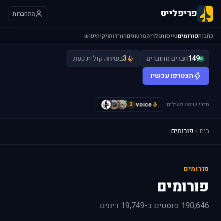
פריפלייט
התחברות
כתבות
פורומים
טייסות
גלריה
סרטונים
הורדות
ויקי
חיפוש
149
חברים מחוברים
3
בשיחה קולית כעת
הצטרפו עכשיו
חדרי שיחה פעילים:
voice
H
I
y
3
בית
פורומים
פורומים
פורומים
190,646 פוסטים ב-19,749 דיונים.