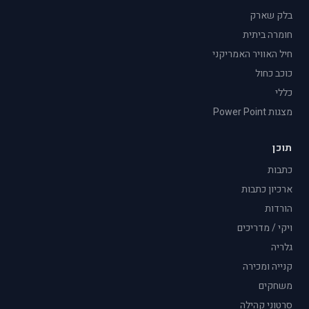
בלק שארק
חומרה ביתית
חיל האוויר האמריקני
כוכב כחול
כללי
מצגות Power Point
תוכן
כתבות
ארכיון כתבות
הורדות
ויקי / מדריכים
גלריה
קנייה ומכירה
משחקים
סרטוני קהילה