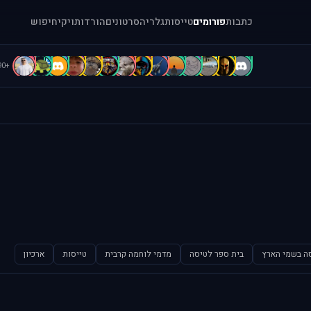
כתבות
פורומים
טייסות
גלריה
סרטונים
הורדות
ויקי
חיפוש
c
C
B
B
B
b
A
A
A
A
a
[
=
.
+90
ה בשמי הארץ
בית ספר לטיסה
מדמי לוחמה קרבית
טייסות
ארכיון