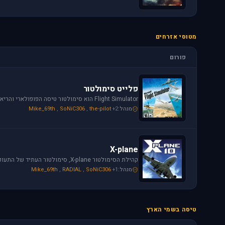
מטוסי אזרחים
פורום
פלייט סימולטור
מנהל:
+2
the-pilot
,
SoNiC306
,
Mike_69th
X-plane
מנהל:
+1
SoNiC306
,
RADIAL
,
Mike_69th
טיסה בשמי הארץ