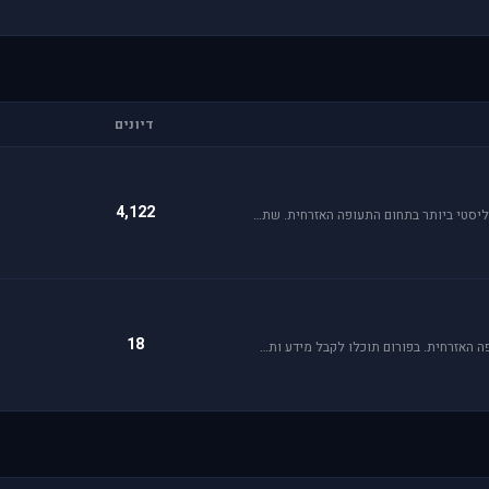
דיונים
4,122
Flight Simulator הוא סימולטור טיסה הפופולארי והריאליסטי ביותר בתחום התעופה האזרחית. שתף וקבל תמיכה עבור שדות תעופה, סינרים, צביעות ומטוסים עבור FSX ו-FS2004.
18
קהילת הסימולטור X-plane, סימולטור העתיד של התעופה האזרחית. בפורום תוכלו לקבל מידע ותמיכה. אז קדימה, תפסו את הג'ויסטיק והצטרפו לחוויה.