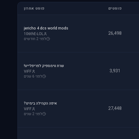
פוסטים
פוסט אחרון
jericho 4 dcs world mods
26,498
106thE-LOL
לפני 2 חודשים
שרת טימספיק לפריפלייט!
3,931
ViFF
לפני 6 שנים
איפה הקהילה בימינו?
27,448
ViFF
לפני 2 שנים