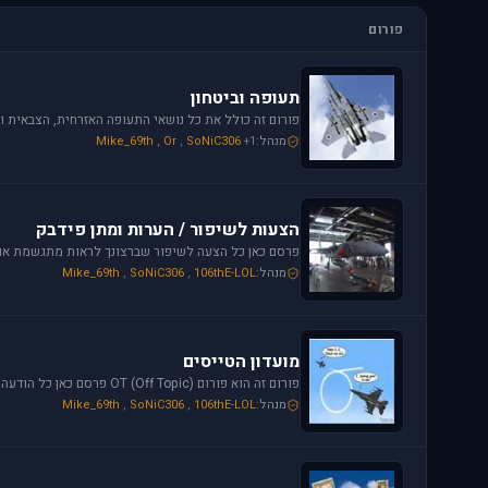
פורום
תעופה וביטחון
מנהל:
+1
SoNiC306
,
Or
,
Mike_69th
הצעות לשיפור / הערות ומתן פידבק
מנהל:
106thE-LOL
,
SoNiC306
,
Mike_69th
מועדון הטייסים
פורום זה הוא פורום (OT (Off Topic פרסם כאן כל הודעה שמתחשקת לך וראויה לדיון.
מנהל:
106thE-LOL
,
SoNiC306
,
Mike_69th