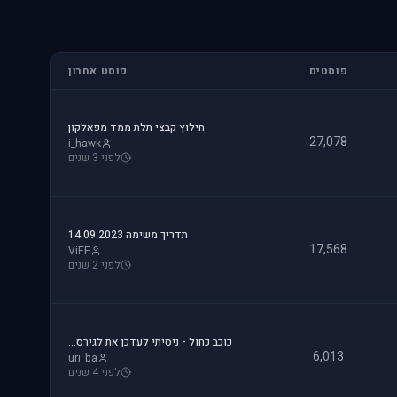
פוסטים
פוסט אחרון
חילוץ קבצי תלת ממד מפאלקון
27,078
i_hawk
לפני 3 שנים
תדריך משימה 14.09.2023
17,568
ViFF
לפני 2 שנים
כוכב כחול - ניסיתי לעדכן את לגירסה 1.1 וקיבלתי הודעת שגיאה.
6,013
uri_ba
לפני 4 שנים