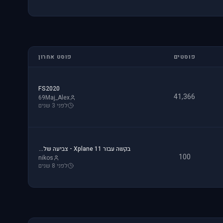
פוסטים
פוסט אחרון
FS2020
41,366
69Maj_Alex
לפני 3 שנים
בקשה עבור Xplane 11 - צביעה של חברת ישראייר למטוס FF A320
100
nikos
לפני 8 שנים