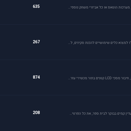
635
פרסם בפורום זה ג'ויסטיק, מצערת, פדלים, הגה, trackIR, מערכות הוטאס או כל אביזרי משחק נוספים שברצונך למכור או לרכוש. חברות מובילות בתחום: Saitek, CH, Microsoft, Logitech, Hotas.
267
פורום זה מהווה מסגרת לקהילת יוצרי הסקינים. כאן תוכלו למצוא כלים שימושיים להכנת סקינים, לקבל ידע על עשיית סקין וכמובן לצפות ולתת פידבק על עבודות סקינים בתהליך.
874
בפורום זה תוכלו למצוא מידע על בניית קוקפיטים ביתיים, חיבור מסכי LCD קטנים בתור מכשירי עזר ועוד. בנוסף, זהו הפורום לשאלות לגבי ג'ויסטיקים, כרטיסי מסך בניית מחשב וכו'.
208
לחיילים הצעירים, אלו שעומדים ללבוש מדי זית ואלה שעדין קמים בבוקר לבית ספר, את כל הפרטים אודות הגיוס תמצאו כאן.