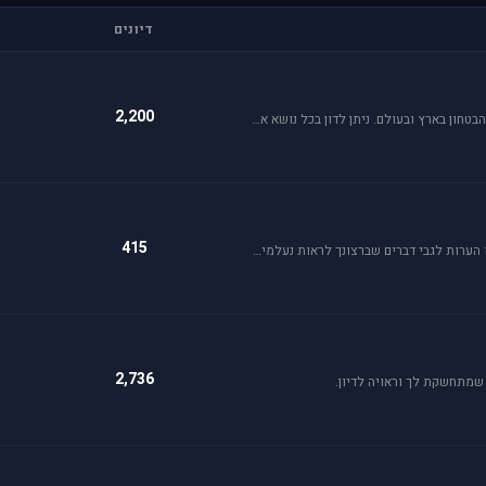
דיונים
2,200
פורום זה כולל את כל נושאי התעופה האזרחית, הצבאית והבטחון בארץ ובעולם. ניתן לדון בכל נושא אקטואלי או היסטורי בתחומים אלו.
415
פרסם כאן כל הצעה לשיפור שברצונך לראות מתגשמת או הערות לגבי דברים שברצונך לראות נעלמים או מציקים לך.
2,736