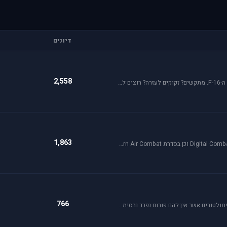
דיונים
2,558
פאלקון מדמה טיסה בצורה ריאליסטית ומתקדמת במטוס ה-F-16. מתקשים? זקוקים לעזרה? רוצים לשתף תמונה או וידיאו מהטיסה שלכם ב- Falcon זהו הפורום המתאים.
1,863
פורום זה מיועד לדיון בסדרת הסימולטורים Digital Combat Simulator וכן בסדרת Lock On Modern Air Combat. מחפשים תמיכה? או סתם רוצים לשתף מידע ותמונות זהו המקום הנכון.
766
ניתן לדון בכל סימולטור טיסה או משחקים שאינם בגדר סימולטורים אשר אין להם פורום נפרד ובסימולטורים נוסטלגיים כגון: אף-15, אף-18, חיל האויר האמריקני, כוכב כחול - "חיל האויר הישראלי" וסטרייק פייטרס.