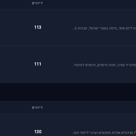
דיונים
113
פורום תעופה קלה מתמחה בכל האפשרויות הקיימות: טייס ליום אחד, טיסה בשמי ישראל, חברות תעופה, בתי ספר לטיסה, רשיון טייס ואפילו טיסות רומנטיות.
111
טיסנאות היא תחביב יקר, בואו לקבל תמיכה ומידע על טיסנים יד שניה, חנות טיסנים, טיסנים למתחילים וכמובן לשתף את החברים בחוויות. הצטרפו לפורום טיסנים!
דיונים
130
פורום בית ספר לטיסה בסימולטור אי אל 2. בפורום תקבלו עדכונים אודות מפגשים וערבי לימוד וכמובן מדריכי סימולטור.