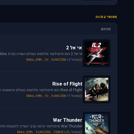
מטוסי בוכנה
פורום
אי אל 2
מנהל:
+2
SoNiC306
,
Or
,
Mike_69th
Rise of Flight
מנהל:
+1
SoNiC306
,
Or
,
Mike_69th
War Thunder
מנהל:
106thE-LOL
,
SoNiC306
,
Mike_69th