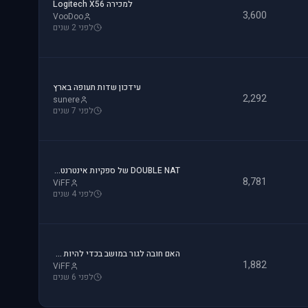
למכירה Logitech X56
3,600
VooDoo
לפני 2 שנים
עידכון שדות תעופה בארץ
2,292
sunere
לפני 7 שנים
DOUBLE NAT של ספקיות אינטרנט - והפרעה לטיסות אונליין
8,781
ViFF
לפני 4 שנים
האם חובה לגור במושב בכדי להיות טייס?
1,882
ViFF
לפני 6 שנים