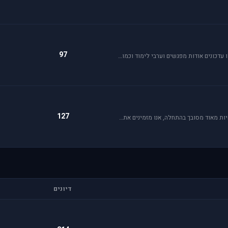
97
פורום בית ספר לטיסה לסימולטור פאלקון. בפורום תקבלו עדכונים אודות מפגשים וערבי לימוד וכמובן מדריכי סימולטור.
127
כל סימולטור מסדרת DCS הוא עולם בפני עצמו ויכול להיות מאוד מסובך בהתחלה, אנו מזמינים אתכם להרשם לבית הספר לטיסה על מנת ללמוד על כל רבדי מדמי הטיסה השונים.
דיונים