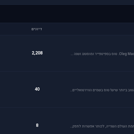
דיונים
2,208
אי אל 2 הוא סימולטור מלחמת העולם השניה מבית Oleg Maddox. טוס בספיטפייר ומוסטנג ושנה את ההיסטוריה במלחמות מעל שמי אירופה, צפון אפריקה והמזרח הרחוק.
40
Rise of Flight הוא סימולטור מלחמת העולם הראשונה הטוב ביותר שיש! טוס בשמים הווירטואליים במטוסים האגדיים, Sopwith Camel, S.E.5a, Albatros D.Va וה-Fokker Dr.1 שטסו בהם אבירי מלחמת העולם. השמיים הווירטואליים צריכים אותך!
8
War Thunder סימולטור טיסה קרבי השייך לתקופת מלחמת העולם השנייה, לכותר אפשרות לתפקד בקשת רחבה של רמות ריאליזם החל מאפשרות Arcade ועד לסימולטור של ממש.