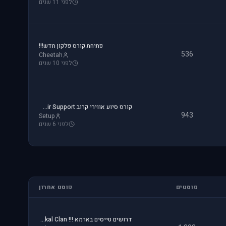
לפני 11 שנים
פתיחת קורס פלקון חדש!!!
536
Cheetah
לפני 10 שנים
קורס סיוע אווירי קרוב CAS - Close Air Support
943
Setup
לפני 6 שנים
פוסטים
פוסט אחרון
דרושים טייסים בארמא !!! Sayeret Matkal Clan