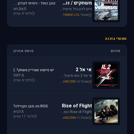
משחקים / נוסטלגיה
כוכב כחול - ניסיתי לעדכן את לגירסה 1.1 וקיבלתי הודעת שגיאה.
uri_ba
ניתן לדון בכל סימולטור טיסה או משחקים שאינם בגדר סימולטורים אשר אין להם פורום נפרד ובסימולטורים נוסטלגיים כגון: אף-15, אף-18, חיל האויר האמריקני, כוכב כחול - "חיל האויר הישראלי" וסטרייק פייטרס.
לפני 4 שנים
מנהל:
106thE-LOL
,
SoNiC306
,
Mike_69th
מטוסי בוכנה
פורום
פוסט אחרון
אי אל 2
יש מישהו שעדיין משחק? :)
ViFF
אי אל 2 הוא סימולטור מלחמת העולם השניה מבית Oleg Maddox. טוס בספיטפייר ומוסטנג ושנה את ההיסטוריה במלחמות מעל שמי אירופה, צפון אפריקה והמזרח הרחוק.
לפני 4 שנים
מנהל:
+2
SoNiC306
,
Or
,
Mike_69th
Rise of Flight
ROS מה מצב הקהילה?
לביא
Rise of Flight הוא סימולטור מלחמת העולם הראשונה הטוב ביותר שיש! טוס בשמים הווירטואליים במטוסים האגדיים, Sopwith Camel, S.E.5a, Albatros D.Va וה-Fokker Dr.1 שטסו בהם אבירי מלחמת העולם. השמיים הווירטואליים צריכים אותך!
לפני 11 שנים
מנהל:
+1
SoNiC306
,
Or
,
Mike_69th