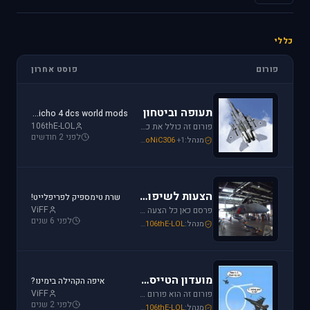
כללי
פורום
פוסט אחרון
תעופה וביטחון
jericho 4 dcs world mods
106thE-LOL
פורום זה כולל את כל נושאי התעופה האזרחית, הצבאית והבטחון בארץ ובעולם. ניתן לדון בכל נושא אקטואלי או היסטורי בתחומים אלו.
לפני 2 חודשים
מנהל:
+1
SoNiC306
,
Or
,
Mike_69th
הצעות לשיפור / הערות ומתן פידבק
שרת טימספיק לפריפלייט!
ViFF
פרסם כאן כל הצעה לשיפור שברצונך לראות מתגשמת או הערות לגבי דברים שברצונך לראות נעלמים או מציקים לך.
לפני 6 שנים
מנהל:
106thE-LOL
,
SoNiC306
,
Mike_69th
מועדון הטייסים
איפה הקהילה בימינו?
ViFF
פורום זה הוא פורום (OT (Off Topic פרסם כאן כל הודעה שמתחשקת לך וראויה לדיון.
לפני 2 שנים
מנהל:
106thE-LOL
,
SoNiC306
,
Mike_69th