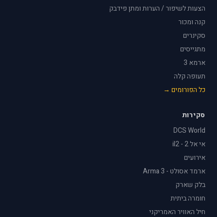
הצעות לשיפור / הערות ומתן פידבק
קנה ומכור
סקינרים
מתגייסים
ארמא 3
תעופה קלה
כל הפורומים →
סקירות
DCS World
אי אל 2 - il2
אירועים
ארמד אסולט - Arma 3
בלק שארק
חומרה ביתית
חיל האוויר האמריקני