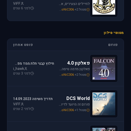
ViFF
לחיילים הצעירים, אלו שעומדים ללבוש מדי זית ואלה שעדין קמים בבוקר לבית ספר, את כל הפרטים אודות הגיוס תמצאו כאן.
לפני 6 שנים
מנהל:
+2
SoNiC306
,
Mike_69th
,
loven
מטוסי סילון
פורום
פוסט אחרון
פאלקון 4.0
חילוץ קבצי תלת ממד מפאלקון
i_hawk
פאלקון מדמה טיסה בצורה ריאליסטית ומתקדמת במטוס ה-F-16. מתקשים? זקוקים לעזרה? רוצים לשתף תמונה או וידיאו מהטיסה שלכם ב- Falcon זהו הפורום המתאים.
לפני 3 שנים
מנהל:
+2
SoNiC306
,
Mike_69th
,
i_hawk
DCS World
תדריך משימה 14.09.2023
ViFF
פורום זה מיועד לדיון בסדרת הסימולטורים Digital Combat Simulator וכן בסדרת Lock On Modern Air Combat. מחפשים תמיכה? או סתם רוצים לשתף מידע ותמונות זהו המקום הנכון.
לפני 2 שנים
מנהל:
+1
SoNiC306
,
Or
,
Mike_69th