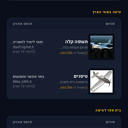
טיסה בשמי הארץ
פורום
פוסט אחרון
תעופה קלה
חומר לימוד לתאוריה
danf16pilot
פורום תעופה קלה מתמחה בכל האפשרויות הקיימות: טייס ליום אחד, טיסה בשמי ישראל, חברות תעופה, בתי ספר לטיסה, רשיון טייס ואפילו טיסות רומנטיות.
לפני 10 שנים
מנהל:
+1
SoNiC306
,
Mike_69th
,
loven
טיסנים
בחור מוכשר ומשועמם
Mike_69th
טיסנאות היא תחביב יקר, בואו לקבל תמיכה ומידע על טיסנים יד שניה, חנות טיסנים, טיסנים למתחילים וכמובן לשתף את החברים בחוויות. הצטרפו לפורום טיסנים!
לפני 10 שנים
מנהל:
+1
SoNiC306
,
Mike_69th
,
Iaf_Assaf
בית ספר לטיסה
פורום
פוסט אחרון