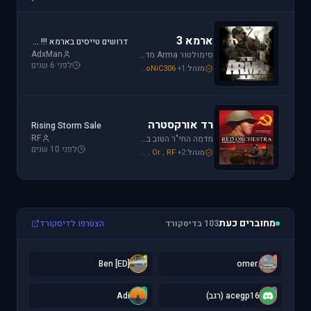
ארמא 3
דרושים טייסים בארמא !!! Sayeret Matkal Clan
AdxMan
סימולטור Arma מדמה את לוחמת שדה הקרב ברמה ריאליסטית גבוהה. בנוסף, ארמא משלב בין לוחמה אווירית ללוחמת שדה קרקעית.
לפני 6 שנים
מנהל:
+1
SoNiC306
,
Mike_69th
,
galzohar
רד אורקסטרה
Rising Storm Sale
RF
מדמה החי"ר הטוב ביותר שיצא למלחמת העולם השנייה. המשחק היחידי שמחזיר אותך לחזית המזרחית. כולל לוחמת חי"ר ושריון.
לפני 10 שנים
מנהל:
+2
RF
,
Or
,
Mike_69th
מחוברים כעת
103 בדיסקורד
הצטרפו לדיסקורד
[
.
[ED] Ben
.omer
A
a
acegp16 (רגב)
Adi