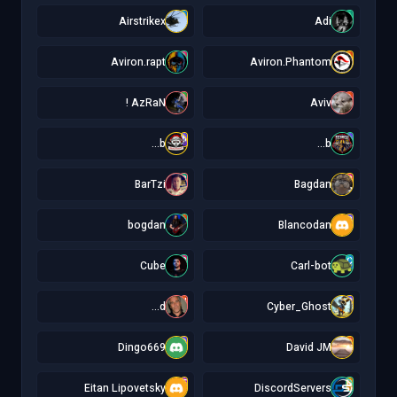
A
A
Airstrikex
Adi
A
A
Aviron.rapt
Aviron.Phantom
A
A
AzRaN !
Aviv
b
b
b...
b...
B
B
BarTzi
Bagdan
b
B
bogdan
Blancodan
C
C
Cube
Carl-bot
d
C
d...
Cyber_Ghost
D
D
Dingo669
David JM
E
D
Eitan Lipovetsky
DiscordServers