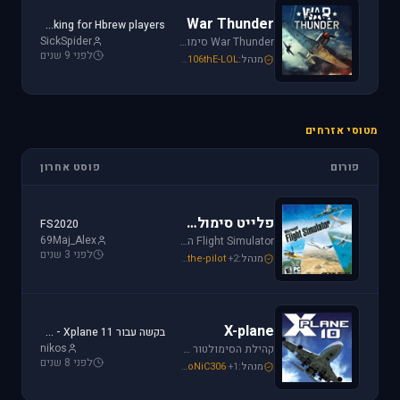
War Thunder
Looking for Hbrew players...
SickSpider
War Thunder סימולטור טיסה קרבי השייך לתקופת מלחמת העולם השנייה, לכותר אפשרות לתפקד בקשת רחבה של רמות ריאליזם החל מאפשרות Arcade ועד לסימולטור של ממש.
לפני 9 שנים
מנהל:
106thE-LOL
,
SoNiC306
,
Mike_69th
מטוסי אזרחים
פורום
פוסט אחרון
פלייט סימולטור
FS2020
69Maj_Alex
Flight Simulator הוא סימולטור טיסה הפופולארי והריאליסטי ביותר בתחום התעופה האזרחית. שתף וקבל תמיכה עבור שדות תעופה, סינרים, צביעות ומטוסים עבור FSX ו-FS2004.
לפני 3 שנים
מנהל:
+2
the-pilot
,
SoNiC306
,
Mike_69th
X-plane
בקשה עבור Xplane 11 - צביעה של חברת ישראייר למטוס FF A320
nikos
קהילת הסימולטור X-plane, סימולטור העתיד של התעופה האזרחית. בפורום תוכלו לקבל מידע ותמיכה. אז קדימה, תפסו את הג'ויסטיק והצטרפו לחוויה.
לפני 8 שנים
מנהל:
+1
SoNiC306
,
RADIAL
,
Mike_69th