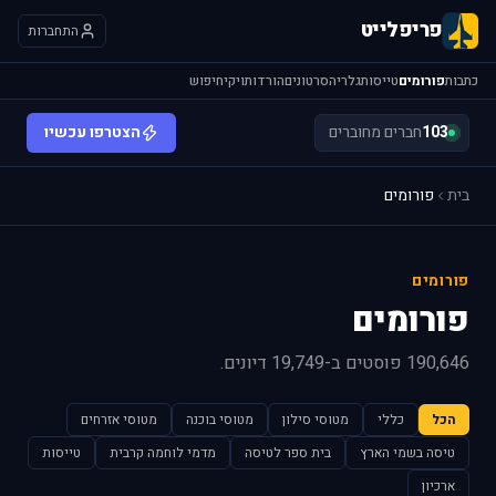
פריפלייט
התחברות
כתבות
פורומים
טייסות
גלריה
סרטונים
הורדות
ויקי
חיפוש
103
חברים מחוברים
הצטרפו עכשיו
בית
פורומים
פורומים
פורומים
190,646 פוסטים ב-19,749 דיונים.
הכל
כללי
מטוסי סילון
מטוסי בוכנה
מטוסי אזרחים
טיסה בשמי הארץ
בית ספר לטיסה
מדמי לוחמה קרבית
טייסות
ארכיון