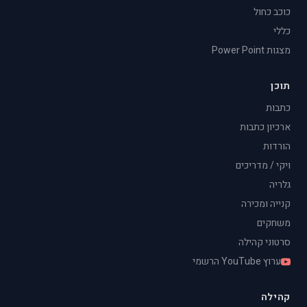
כוכב כחול
כללי
מצגות Power Point
תוכן
כתבות
ארכיון כתבות
הורדות
ויקי / מדריכים
גלריה
קנייה ומכירה
משחקים
סרטוני קהילה
ערוץ YouTube הרשמי
קהילה