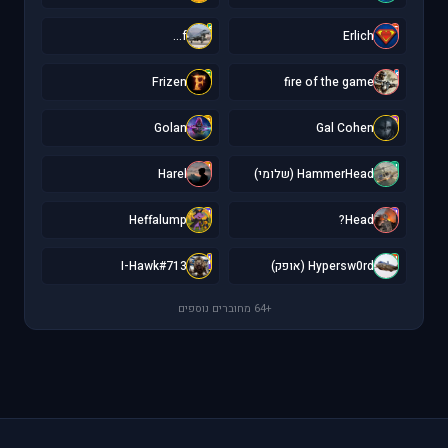
f
E
f...
Erlich
F
f
Frizen
fire of the game
G
G
Golan
Gal Cohen
H
H
HammerHead (שלומי)
Harel
H
H
Heffalump
Head?
I
H
Hypersw0rd (אופק)
I-Hawk#713
+64 מחוברים נוספים