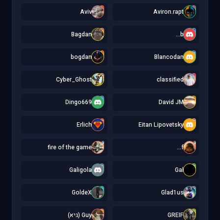
A
A
Aviv
Aviron.rapt
B
b
Bagdan
b...
b
B
bogdan
Blancodan
C
c
Cyber_Ghost
classified
D
D
Dingo669
David JM
E
E
Erlich
Eitan Lipovetsky
f
f
fire of the game
f...
G
G
Galigola
Gal
G
G
GoldeX
Glad1us
G
G
GREIF
Guy (גיא)