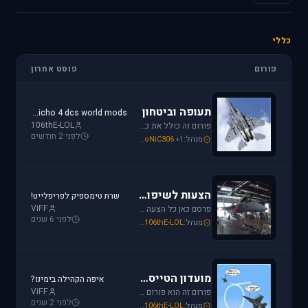
כללי
פורום
פוסט אחרון
תעופה וביטחון
jericho 4 dcs world mods
106thE-LOL
פורום זה כולל את כל נושאי התעופה האזרחית, הצבאית והבטחון בארץ ובעולם. ניתן לדון בכל נושא אקטואלי או היסטורי בתחומים אלו.
לפני 2 חודשים
מנהל:
+1
SoNiC306
,
Or
,
Mike_69th
הצעות לשיפור / הערות ומתן פידבק
שרת טימספיק לפריפלייט!
ViFF
פרסם כאן כל הצעה לשיפור שברצונך לראות מתגשמת או הערות לגבי דברים שברצונך לראות נעלמים או מציקים לך.
לפני 6 שנים
מנהל:
106thE-LOL
,
SoNiC306
,
Mike_69th
מועדון הטייסים
איפה הקהילה בימינו?
ViFF
פורום זה הוא פורום (OT (Off Topic פרסם כאן כל הודעה שמתחשקת לך וראויה לדיון.
לפני 2 שנים
מנהל:
106thE-LOL
,
SoNiC306
,
Mike_69th