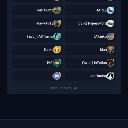
H
H
Heffalump
HAREL
I
H
Hypersw0rd (אופק)
I-Hawk#713
I
I
IAF.niko
IAF.Tomer (תומר)
I
I
Ilanke
Idan
I
I
InFedus (דניאל)
IVGI
k
J
k...
JotRacing
+64 מחוברים נוספים