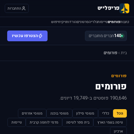
פריפלייט
התחברות
כתבות
פורומים
טייסות
גלריה
סרטונים
הורדות
ויקי
חיפוש
140
חברים מחוברים
הצטרפו עכשיו
בית
פורומים
פורומים
פורומים
190,646 פוסטים ב-19,749 דיונים.
הכל
כללי
מטוסי סילון
מטוסי בוכנה
מטוסי אזרחים
טיסה בשמי הארץ
בית ספר לטיסה
מדמי לוחמה קרבית
טייסות
ארכיון