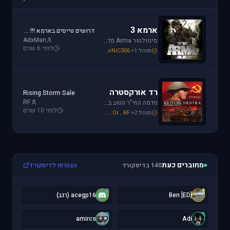
ארמא 3
דרושים טייסים בארמא !!! Sayeret Matkal Clan
AdxMan
סימולטור Arma מדמה את לוחמת שדה הקרב ברמה ריאליסטית גבוהה. בנוסף, ארמא משלב בין לוחמה אווירית ללוחמת שדה קרקעית.
לפני 6 שנים
מנהל:
+1
SoNiC306
,
Mike_69th
,
galzohar
רד אורקסטרה
Rising Storm Sale
RF
מדמה החי"ר הטוב ביותר שיצא למלחמת העולם השנייה. המשחק היחידי שמחזיר אותך לחזית המזרחית. כולל לוחמת חי"ר ושריון.
לפני 10 שנים
מנהל:
+2
RF
,
Or
,
Mike_69th
מחוברים כעת
140 בדיסקורד
הצטרפו לדיסקורד
a
[
[ED] Ben
acegp16 (רגב)
a
A
amircs
Adi