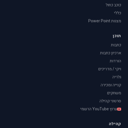
כוכב כחול
כללי
מצגות Power Point
תוכן
כתבות
ארכיון כתבות
הורדות
ויקי / מדריכים
גלריה
קנייה ומכירה
משחקים
סרטוני קהילה
ערוץ YouTube הרשמי
קהילה