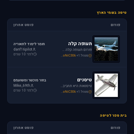
טיסה בשמי הארץ
פורום
פוסט אחרון
תעופה קלה
חומר לימוד לתאוריה
danf16pilot
פורום תעופה קלה מתמחה בכל האפשרויות הקיימות: טייס ליום אחד, טיסה בשמי ישראל, חברות תעופה, בתי ספר לטיסה, רשיון טייס ואפילו טיסות רומנטיות.
לפני 10 שנים
מנהל:
+1
SoNiC306
,
Mike_69th
,
loven
טיסנים
בחור מוכשר ומשועמם
Mike_69th
טיסנאות היא תחביב יקר, בואו לקבל תמיכה ומידע על טיסנים יד שניה, חנות טיסנים, טיסנים למתחילים וכמובן לשתף את החברים בחוויות. הצטרפו לפורום טיסנים!
לפני 10 שנים
מנהל:
+1
SoNiC306
,
Mike_69th
,
Iaf_Assaf
בית ספר לטיסה
פורום
פוסט אחרון