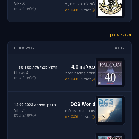
ViFF
לחיילים הצעירים, אלו שעומדים ללבוש מדי זית ואלה שעדין קמים בבוקר לבית ספר, את כל הפרטים אודות הגיוס תמצאו כאן.
לפני 6 שנים
מנהל:
+2
SoNiC306
,
Mike_69th
,
loven
מטוסי סילון
פורום
פוסט אחרון
פאלקון 4.0
חילוץ קבצי תלת ממד מפאלקון
i_hawk
פאלקון מדמה טיסה בצורה ריאליסטית ומתקדמת במטוס ה-F-16. מתקשים? זקוקים לעזרה? רוצים לשתף תמונה או וידיאו מהטיסה שלכם ב- Falcon זהו הפורום המתאים.
לפני 3 שנים
מנהל:
+2
SoNiC306
,
Mike_69th
,
i_hawk
DCS World
תדריך משימה 14.09.2023
ViFF
פורום זה מיועד לדיון בסדרת הסימולטורים Digital Combat Simulator וכן בסדרת Lock On Modern Air Combat. מחפשים תמיכה? או סתם רוצים לשתף מידע ותמונות זהו המקום הנכון.
לפני 2 שנים
מנהל:
+1
SoNiC306
,
Or
,
Mike_69th