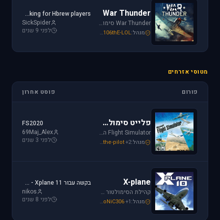
War Thunder
Looking for Hbrew players...
SickSpider
War Thunder סימולטור טיסה קרבי השייך לתקופת מלחמת העולם השנייה, לכותר אפשרות לתפקד בקשת רחבה של רמות ריאליזם החל מאפשרות Arcade ועד לסימולטור של ממש.
לפני 9 שנים
מנהל:
106thE-LOL
,
SoNiC306
,
Mike_69th
מטוסי אזרחים
פורום
פוסט אחרון
פלייט סימולטור
FS2020
69Maj_Alex
Flight Simulator הוא סימולטור טיסה הפופולארי והריאליסטי ביותר בתחום התעופה האזרחית. שתף וקבל תמיכה עבור שדות תעופה, סינרים, צביעות ומטוסים עבור FSX ו-FS2004.
לפני 3 שנים
מנהל:
+2
the-pilot
,
SoNiC306
,
Mike_69th
X-plane
בקשה עבור Xplane 11 - צביעה של חברת ישראייר למטוס FF A320
nikos
קהילת הסימולטור X-plane, סימולטור העתיד של התעופה האזרחית. בפורום תוכלו לקבל מידע ותמיכה. אז קדימה, תפסו את הג'ויסטיק והצטרפו לחוויה.
לפני 8 שנים
מנהל:
+1
SoNiC306
,
RADIAL
,
Mike_69th