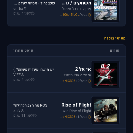
משחקים / נוסטלגיה
כוכב כחול - ניסיתי לעדכן את לגירסה 1.1 וקיבלתי הודעת שגיאה.
uri_ba
ניתן לדון בכל סימולטור טיסה או משחקים שאינם בגדר סימולטורים אשר אין להם פורום נפרד ובסימולטורים נוסטלגיים כגון: אף-15, אף-18, חיל האויר האמריקני, כוכב כחול - "חיל האויר הישראלי" וסטרייק פייטרס.
לפני 4 שנים
מנהל:
106thE-LOL
,
SoNiC306
,
Mike_69th
מטוסי בוכנה
פורום
פוסט אחרון
אי אל 2
יש מישהו שעדיין משחק? :)
ViFF
אי אל 2 הוא סימולטור מלחמת העולם השניה מבית Oleg Maddox. טוס בספיטפייר ומוסטנג ושנה את ההיסטוריה במלחמות מעל שמי אירופה, צפון אפריקה והמזרח הרחוק.
לפני 4 שנים
מנהל:
+2
SoNiC306
,
Or
,
Mike_69th
Rise of Flight
ROS מה מצב הקהילה?
לביא
Rise of Flight הוא סימולטור מלחמת העולם הראשונה הטוב ביותר שיש! טוס בשמים הווירטואליים במטוסים האגדיים, Sopwith Camel, S.E.5a, Albatros D.Va וה-Fokker Dr.1 שטסו בהם אבירי מלחמת העולם. השמיים הווירטואליים צריכים אותך!
לפני 11 שנים
מנהל:
+1
SoNiC306
,
Or
,
Mike_69th