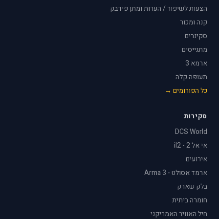
הצעות לשיפור / הערות ומתן פידבק
קנה ומכור
סקינרים
מתגייסים
ארמא 3
תעופה קלה
כל הפורומים →
סקירות
DCS World
אי אל 2 - il2
אירועים
ארמד אסולט - Arma 3
בלק שארק
חומרה ביתית
חיל האוויר האמריקני