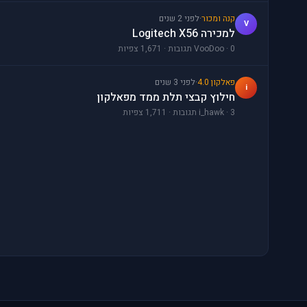
קנה ומכור
·
לפני 2 שנים
V
למכירה Logitech X56
VooDoo · 0 תגובות · 1,671 צפיות
פאלקון 4.0
·
לפני 3 שנים
i
חילוץ קבצי תלת ממד מפאלקון
i_hawk · 3 תגובות · 1,711 צפיות