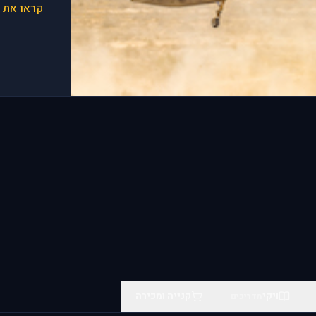
קראו את 
modules/f-100d/) is now a
ld by Eagle Dynamics #news
or.com/en/shop/modules/f-
 now available for pre-orde
ld by Eagle Dynamics #news
[DCS: F-100D Super Sabre]
dules/f-100d/) by **Grinn
ויקי
קנייה ומכירה
מדריכים