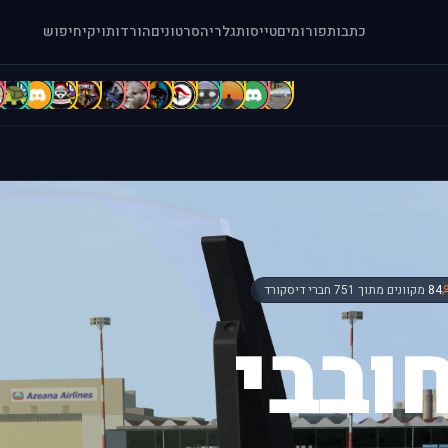
כתבות
פורומים
טייסות
גלריה
סרטונים
הורדות
ויקי
חיפוש
c
C
B
b
b
A
A
A
A
a
A
a
[
84
מקוונים מתוך 751 חברי דיסקורד
ובבי