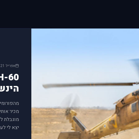
by Eagle Dynamics #updates
t Fix DCS 2.9.27.25340.1
g/release/2.9.27.25340.1/
by Eagle Dynamics #updates
yone DCS 2.9.27.25183.5
g/release/2.9.27.25183.5/
אפריל 2021
ld by Eagle Dynamics #news
) has begun! For a limited
gle Dynamics-developed air
הינש
by Eagle Dynamics #updates
eryone DCS 2.9.27.24969
log/release/2.9.27.24969/
מוגבלת לכ
ld by Eagle Dynamics #news
יצא לי לעב
abre by Grinnelli Designs]