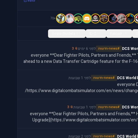
פתחו
+70
Scale Models
15
IL-2
15
Falcon
15
DCS Wor
#news-חדשות
לפני 6 ימים
📎 3
@everyone **Dear Fighter Pilots, Partners and Friends,** This week, we're looking
ahead to a new Data Transfer Cartridge feature for the F-1
set
DCS World 
#news-חדשות
לפני 1 שבועות
@everyone 
https://www.digitalcombatsimulator.com/en/news/change
DCS Wor
#news-חדשות
לפני 1 שבועות
📎 3
@everyone **Dear Fighter Pilots, Partners and Friends,** Heatblur's [DCS: F-14B(U)
Upgrade](https://www.digitalcombatsimulator.com/en
here, and it
DCS World 
#news-חדשות
לפני 2 שבועות