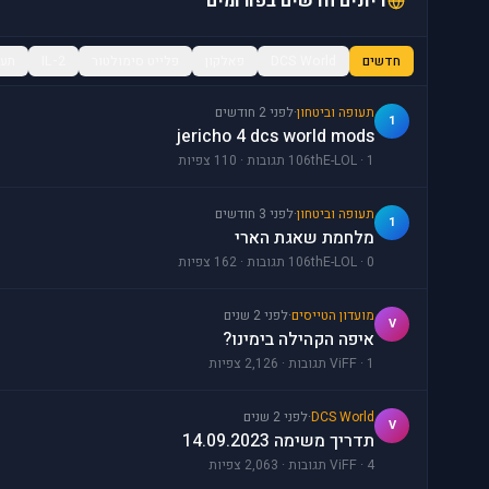
דיונים חדשים בפורומים
חדשים
DCS World
פאלקון
פלייט סימולטור
IL-2
תעו
תעופה וביטחון
·
לפני 2 חודשים
1
jericho 4 dcs world mods
106thE-LOL · 1 תגובות · 110 צפיות
תעופה וביטחון
·
לפני 3 חודשים
1
מלחמת שאגת הארי
106thE-LOL · 0 תגובות · 162 צפיות
מועדון הטייסים
·
לפני 2 שנים
V
איפה הקהילה בימינו?
ViFF · 1 תגובות · 2,126 צפיות
DCS World
·
לפני 2 שנים
V
תדריך משימה 14.09.2023
ViFF · 4 תגובות · 2,063 צפיות