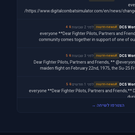
@ev
https://www.digitalcombatsimulator.com/en/news/change
DCS Wor
#news-חדשות
לפני 2 שבועות
📎 4
@everyone **Dear Fighter Pilots, Partners and Friends,** This week, the DCS
community comes together in support of one of ou
community-wide charity
DCS Wor
#news-חדשות
לפני 3 שבועות
📎 5
**Dear Fighter Pilots, Partners and Friends, ** @everyone Half a century after 
maiden flight on February 22nd, 1975, the Su-25 F
toughest, mo
DCS Wor
#news-חדשות
לפני 1 חודשים
📎 5
@everyone **Dear Fighter Pilots, Partners and Friends,** Discover new battlefields
dur
(https://www.digitalcombatsimulator.com/en/support/faq/d
הצטרפו לשיחה →
DCS Wor
#news-חדשות
לפני 1 חודשים
📎 4
@everyone **Dear Fighter Pilots, Partners and Friends,** The [DCS Summer Sale]
(https://www.digitalcombatsimulator.com/en/shop/) co
with 50% off al