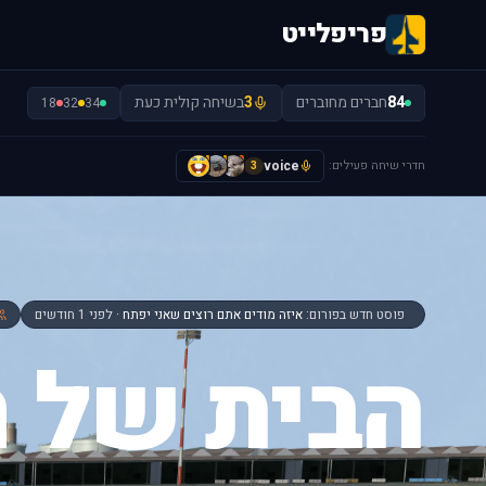
פריפלייט
84
חברים מחוברים
3
בשיחה קולית כעת
18
32
34
חדרי שיחה פעילים:
voice
A
I
I
3
פוסט חדש בפורום:
איזה מודים אתם רוצים שאני יפתח
· לפני 1 חודשים
הבית של ח