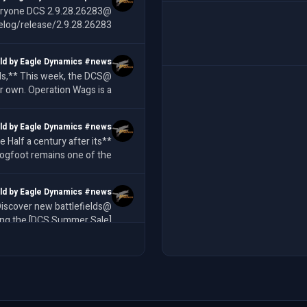
eryone DCS 2.9.28.26283
log/release/2.9.28.26283/
ld by Eagle Dynamics #news
r own. Operation Wags is a
 event backing Matt "Wags
ld by Eagle Dynamics #news
its
rogfoot remains one of the
st battle-tested airframes
ld by Eagle Dynamics #news
ing the [DCS Summer Sale]
iscount/) with 50% off all
Eagl
ld by Eagle Dynamics #news
ntinues with another week
l Eagle Dynamics products a