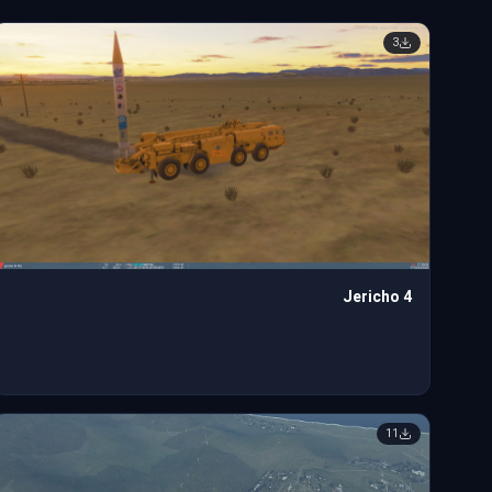
3
Jericho 4
11