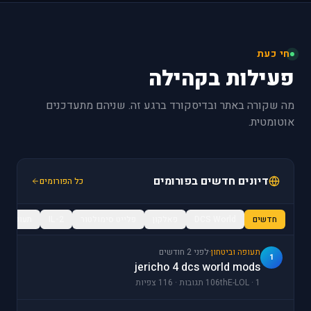
חי כעת
פעילות בקהילה
מה שקורה באתר ובדיסקורד ברגע זה. שניהם מתעדכנים
אוטומטית.
דיונים חדשים בפורומים
כל הפורומים
חדשים
DCS World
פאלקון
פלייט סימולטור
IL-2
תעופה / מ
תעופה וביטחון
·
לפני 2 חודשים
1
jericho 4 dcs world mods
106thE-LOL · 1 תגובות · 116 צפיות