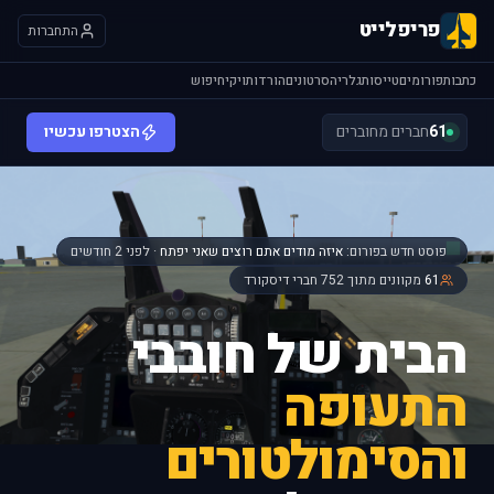
פריפלייט
התחברות
כתבות
פורומים
טייסות
גלריה
סרטונים
הורדות
ויקי
חיפוש
61
חברים מחוברים
הצטרפו עכשיו
פוסט חדש בפורום:
איזה מודים אתם רוצים שאני יפתח
· לפני 2 חודשים
61
מקוונים מתוך 752 חברי דיסקורד
הבית של חובבי
התעופה
והסימולטורים