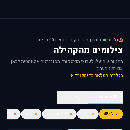
גלריה
·
מסונכרן מהדיסקורד · קאש 60 שניות
צילומים מהקהילה
תמונות שהועלו לערוצי הדיסקורד מסונכרנות אוטומטית לכאן
עם תיוג הערוץ.
הגלריה המלאה בדיסקורד
דיסקורד
ארכיון
48
48
הכל · 48
DCS
Falcon BMS
IL-2
FSX
9
4
9
9