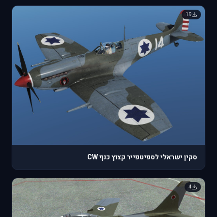
19
סקין ישראלי לספיטפייר קצוץ כנף CW
4