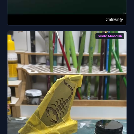
@dmtrkun
Scale Models