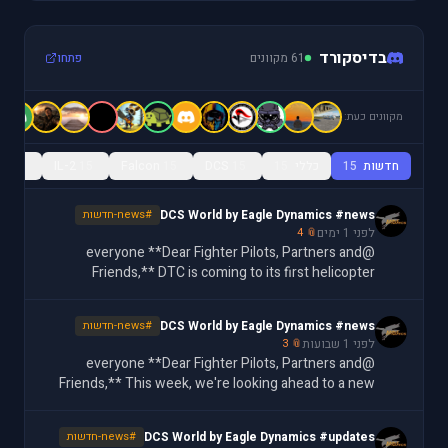
בדיסקורד
61 מקוונים
פתחו
מקוונים כעת:
חדשות
15
כללי
15
15
DCS
15
Falcon
15
IL-2
15
ls
DCS World by Eagle Dynamics #news
#news-חדשות
לפני 1 ימים
📎 4
@everyone **Dear Fighter Pilots, Partners and
Friends,** DTC is coming to its first helicopter
module. The DCS: AH-64D's Data Transfer Cartridge
brings an expansive feature set to the [DCS: AH-64D](
DCS World by Eagle Dynamics #news
#news-חדשות
לפני 1 שבועות
📎 3
@everyone **Dear Fighter Pilots, Partners and
Friends,** This week, we're looking ahead to a new
Data Transfer Cartridge feature for the F-16C:
customizable MFD color settings, letting you assign
DCS World by Eagle Dynamics #updates
#news-חדשות
ov