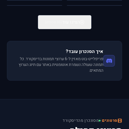
FSX
IL-2
הקוקפיט הביתי
Scale Models
הציגו עוד
(36 נוספים)
איך הסנכרון עובד?
פריפלייט-בוט מאזין ל-6 ערוצי תמונות בדיסקורד. כל
תמונה שעולה נשמרת אוטומטית באתר עם תיוג הערוץ
המתאים.
סרטונים
·
מסונכרן מהדיסקורד