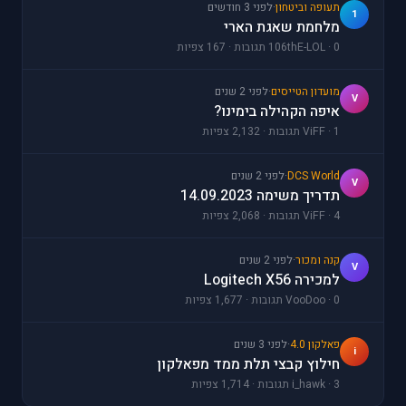
תעופה וביטחון
·
לפני 3 חודשים
1
מלחמת שאגת הארי
106thE-LOL · 0 תגובות · 167 צפיות
מועדון הטייסים
·
לפני 2 שנים
V
איפה הקהילה בימינו?
ViFF · 1 תגובות · 2,132 צפיות
DCS World
·
לפני 2 שנים
V
תדריך משימה 14.09.2023
ViFF · 4 תגובות · 2,068 צפיות
קנה ומכור
·
לפני 2 שנים
V
למכירה Logitech X56
VooDoo · 0 תגובות · 1,677 צפיות
פאלקון 4.0
·
לפני 3 שנים
i
חילוץ קבצי תלת ממד מפאלקון
i_hawk · 3 תגובות · 1,714 צפיות