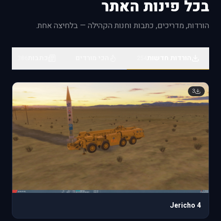
בכל פינות האתר
@everyone **Dear Fighter Pilots, Partners and
Friends,** The [DCS: F-14B Upgrade by Heatblur
הורדות, מדריכים, כתבות וחנות הקהילה — בלחיצה אחת.
Simulations]
ttps://www.digitalcombatsimulator.com/en/shop/modules/f-
14bu) is now available for pre-orde
הורדות חדשות
הכי מורדים
כתבות
386
254
3
Jericho 4