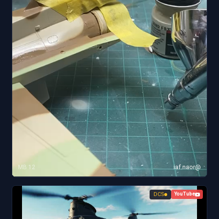
12 MB
@iaf.naor
DCS
YouTube