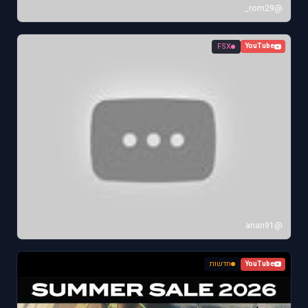
@rom29_
FSX
YouTube
@anan91
חדשות
YouTube