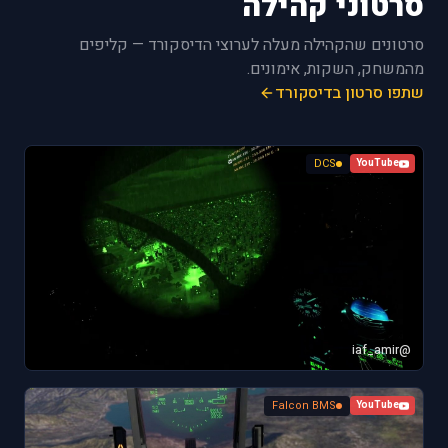
סרטוני קהילה
סרטונים שהקהילה מעלה לערוצי הדיסקורד — קליפים
מהמשחק, השקות, אימונים.
שתפו סרטון בדיסקורד
DCS
YouTube
@iaf_amir
Falcon BMS
YouTube