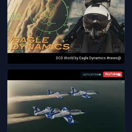
@DCS World by Eagle Dynamics #news
אווירובטיקה
YouTube