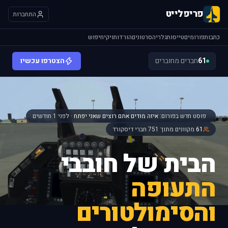
פריפלייט
התחברות
כתבות
פורומים
טייסות
גלריה
סרטונים
הורדות
ויקי
חיפוש
61
חברים מחוברים
הצטרפו עכשיו
פוסט חדש בפורום:
איזה מודים אתם רוצים שאני יפתח
· לפני 1 חודשים
61
מקוונים מתוך 751 חברי דיסקורד
הבית של חובבי
התעופה
והסימולטורים