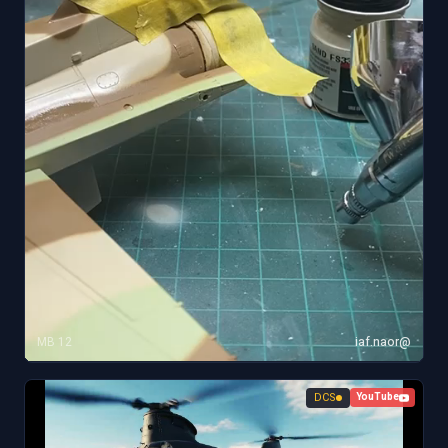
12 MB
@iaf.naor
DCS
YouTube