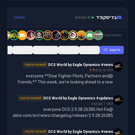
בדיסקורד
61 מקוונים
פתחו
מקוונים כעת:
חדשות
15
כללי
15
15
DCS
15
Falcon
15
IL-2
15
ls
DCS World by Eagle Dynamics #news
#news-חדשות
לפני 6 ימים
📎 3
@everyone **Dear Fighter Pilots, Partners and
Friends,** This week, we're looking ahead to a new
Data Transfer Cartridge feature for the F-16C:
customizable MFD color settings, letting you assign
DCS World by Eagle Dynamics #updates
#news-חדשות
ov
לפני 1 שבועות
@everyone DCS 2.9.28.26385 Hot Fix
batsimulator.com/en/news/changelog/release/2.9.28.26385/
DCS World by Eagle Dynamics #news
#news-חדשות