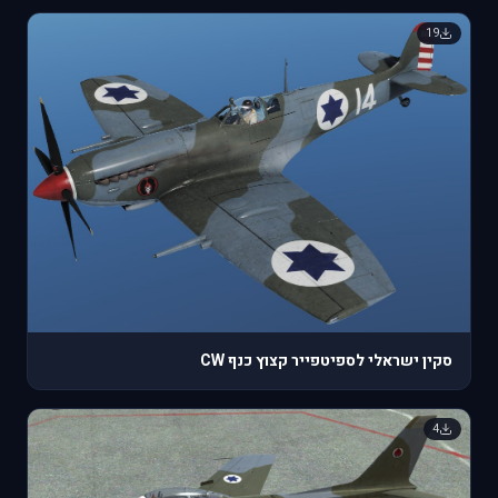
19
סקין ישראלי לספיטפייר קצוץ כנף CW
4