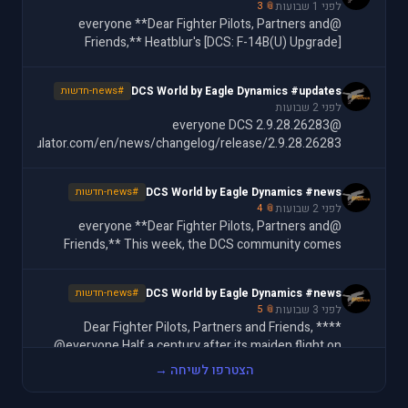
לפני 1 שבועות
📎 3
@everyone **Dear Fighter Pilots, Partners and
Friends,** Heatblur's [DCS: F-14B(U) Upgrade]
ttps://www.digitalcombatsimulator.com/en/shop/modules/f-
14bu/) is here, and it brings the Tomcat into the
DCS World by Eagle Dynamics #updates
#news-חדשות
לפני 2 שבועות
@everyone DCS 2.9.28.26283
batsimulator.com/en/news/changelog/release/2.9.28.26283/
DCS World by Eagle Dynamics #news
#news-חדשות
לפני 2 שבועות
📎 4
@everyone **Dear Fighter Pilots, Partners and
Friends,** This week, the DCS community comes
together in support of one of our own. Operation
Wags is a community-wide charity event backing Matt
DCS World by Eagle Dynamics #news
#news-חדשות
"Wags
לפני 3 שבועות
📎 5
**Dear Fighter Pilots, Partners and Friends, **
@everyone Half a century after its maiden flight on
February 22nd, 1975, the Su-25 Frogfoot remains one
הצטרפו לשיחה →
of the toughest, most battle-tested airframes
DCS World by Eagle Dynamics #news
#news-חדשות