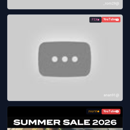
@rom29_
FSX
YouTube
@anan91
חדשות
YouTube