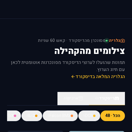
גלריה
·
מסונכרן מהדיסקורד · קאש 60 שניות
צילומים מהקהילה
תמונות שהועלו לערוצי הדיסקורד מסונכרנות אוטומטית לכאן
עם תיוג הערוץ.
הגלריה המלאה בדיסקורד
דיסקורד
ארכיון
48
48
הכל · 48
DCS
Falcon BMS
IL-2
FSX
9
4
9
9