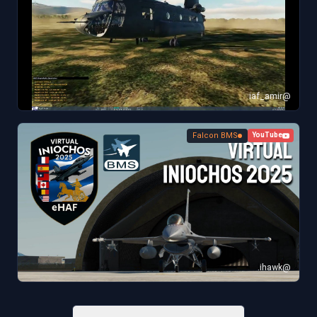
@iaf_amir
Falcon BMS
YouTube
@ihawk.