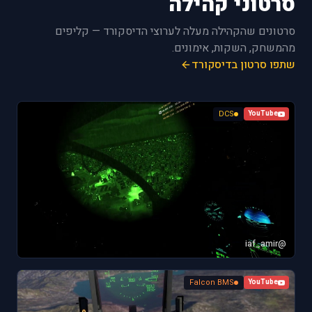
סרטוני קהילה
סרטונים שהקהילה מעלה לערוצי הדיסקורד — קליפים
מהמשחק, השקות, אימונים.
שתפו סרטון בדיסקורד
DCS
YouTube
@iaf_amir
Falcon BMS
YouTube