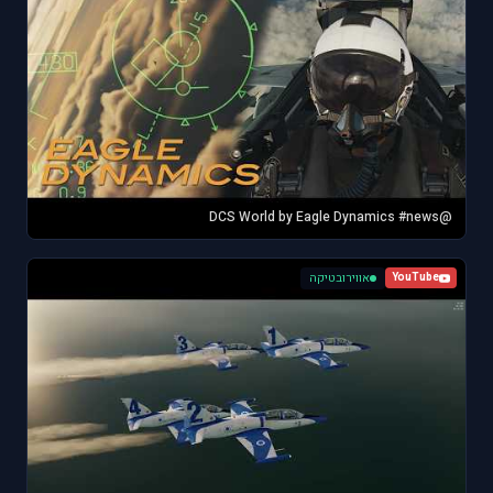
@DCS World by Eagle Dynamics #news
אווירובטיקה
YouTube