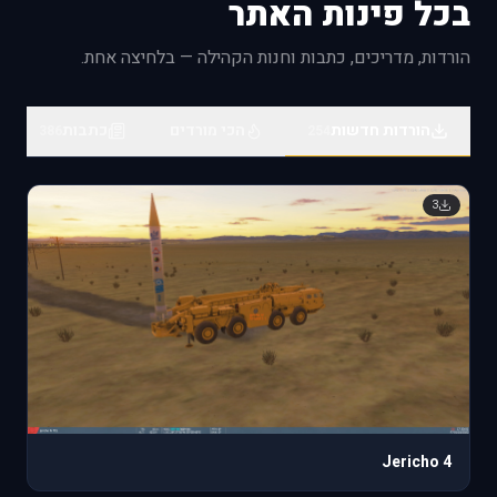
בכל פינות האתר
@everyone **Dear Fighter Pilots, Partners and
Friends,** This is your Last chance to preorder the
הורדות, מדריכים, כתבות וחנות הקהילה — בלחיצה אחת.
[DCS: F-100D Super Sabre]
ttps://www.digitalcombatsimulator.com/en/shop/modules/f-
100d/) by **Grinn
הורדות חדשות
הכי מורדים
כתבות
386
254
3
Jericho 4