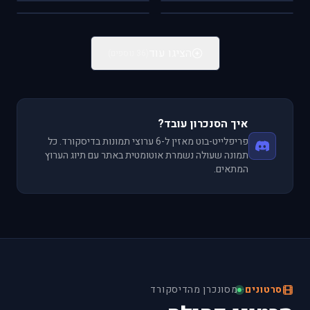
FSX
IL-2
הקוקפיט הביתי
Scale Models
הציגו עוד
(36 נוספים)
איך הסנכרון עובד?
פריפלייט-בוט מאזין ל-6 ערוצי תמונות בדיסקורד. כל
תמונה שעולה נשמרת אוטומטית באתר עם תיוג הערוץ
המתאים.
סרטונים
·
מסונכרן מהדיסקורד