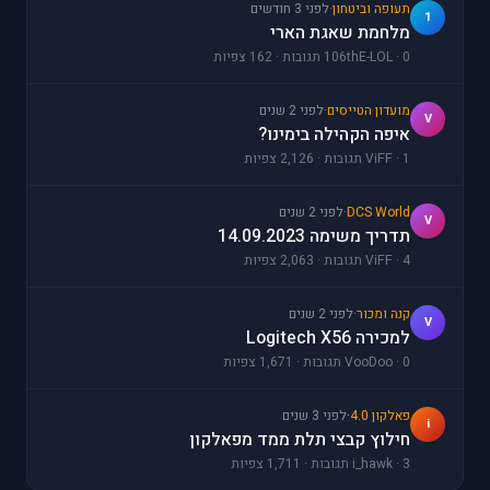
תעופה וביטחון
·
לפני 3 חודשים
1
מלחמת שאגת הארי
106thE-LOL · 0 תגובות · 162 צפיות
מועדון הטייסים
·
לפני 2 שנים
V
איפה הקהילה בימינו?
ViFF · 1 תגובות · 2,126 צפיות
DCS World
·
לפני 2 שנים
V
תדריך משימה 14.09.2023
ViFF · 4 תגובות · 2,063 צפיות
קנה ומכור
·
לפני 2 שנים
V
למכירה Logitech X56
VooDoo · 0 תגובות · 1,671 צפיות
פאלקון 4.0
·
לפני 3 שנים
i
חילוץ קבצי תלת ממד מפאלקון
i_hawk · 3 תגובות · 1,711 צפיות