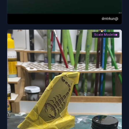
@dmtrkun
Scale Models