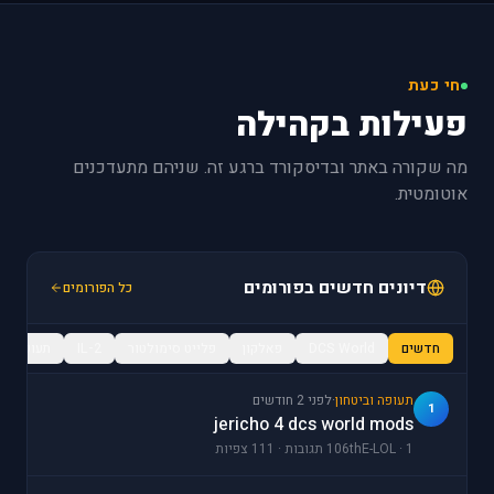
חי כעת
פעילות בקהילה
מה שקורה באתר ובדיסקורד ברגע זה. שניהם מתעדכנים
אוטומטית.
דיונים חדשים בפורומים
כל הפורומים
חדשים
DCS World
פאלקון
פלייט סימולטור
IL-2
תעופה / מ
תעופה וביטחון
·
לפני 2 חודשים
1
jericho 4 dcs world mods
106thE-LOL · 1 תגובות · 111 צפיות