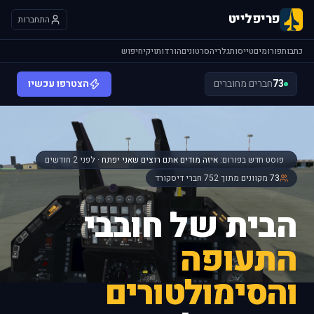
פריפלייט
התחברות
כתבות
פורומים
טייסות
גלריה
סרטונים
הורדות
ויקי
חיפוש
73
חברים מחוברים
הצטרפו עכשיו
פוסט חדש בפורום:
איזה מודים אתם רוצים שאני יפתח
· לפני 2 חודשים
73
מקוונים מתוך 752 חברי דיסקורד
הבית של חובבי
התעופה
והסימולטורים