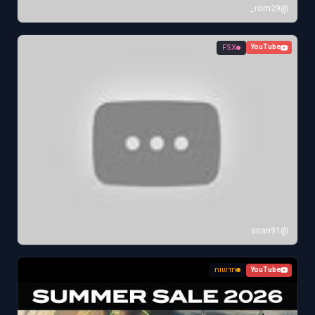
@rom29_
FSX
YouTube
@anan91
חדשות
YouTube