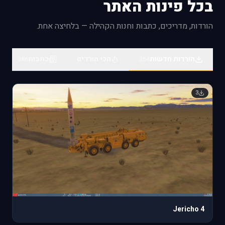
בכל פינות האתר
@everyone **Dear Fighter Pilots, Partners and
Friends,** The [DCS: F-14B Upgrade by Heatblur
הורדות, מדריכים, כתבות וחנות הקהילה — בלחיצה אחת.
Simulations]
ttps://www.digitalcombatsimulator.com/en/shop/modules/f-
14bu) is now available for pre-orde
הורדות חדשות
הכי מורדים
כתבות
386
254
3
Jericho 4