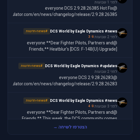
לפני 1 שבועות
@everyone DCS 2.9.28.26385 Hot Fix
batsimulator.com/en/news/changelog/release/2.9.28.26385/
DCS World by Eagle Dynamics #news
#news-חדשות
לפני 2 שבועות
📎 3
@everyone **Dear Fighter Pilots, Partners and
Friends,** Heatblur's [DCS: F-14B(U) Upgrade]
ttps://www.digitalcombatsimulator.com/en/shop/modules/f-
14bu/) is here, and it brings the Tomcat into the
DCS World by Eagle Dynamics #updates
#news-חדשות
לפני 2 שבועות
@everyone DCS 2.9.28.26283
batsimulator.com/en/news/changelog/release/2.9.28.26283/
DCS World by Eagle Dynamics #news
#news-חדשות
לפני 3 שבועות
📎 4
@everyone **Dear Fighter Pilots, Partners and
Friends,** This week, the DCS community comes
together in support of one of our own. Operation
הצטרפו לשיחה →
Wags is a community-wide charity event backing Matt
DCS World by Eagle Dynamics #news
#news-חדשות
"Wags