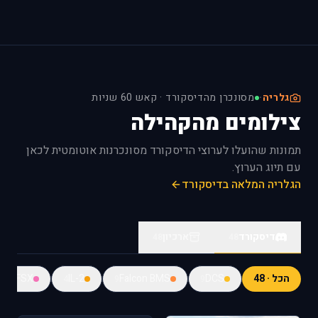
גלריה
·
מסונכרן מהדיסקורד · קאש 60 שניות
צילומים מהקהילה
תמונות שהועלו לערוצי הדיסקורד מסונכרנות אוטומטית לכאן
עם תיוג הערוץ.
הגלריה המלאה בדיסקורד
דיסקורד
ארכיון
48
48
הכל · 48
DCS
Falcon BMS
IL-2
FSX
9
4
9
9