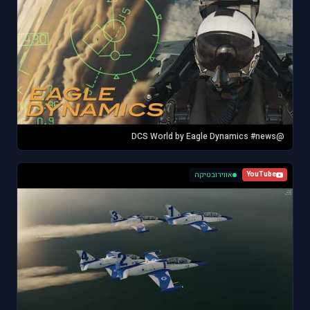
@DCS World by Eagle Dynamics #news
אווירובטיקה
YouTube