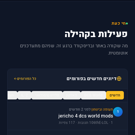
חי כעת
פעילות בקהילה
מה שקורה באתר ובדיסקורד ברגע זה. שניהם מתעדכנים
אוטומטית.
דיונים חדשים בפורומים
כל הפורומים
חדשים
DCS World
פאלקון
פלייט סימולטור
IL-2
תעופה / מ
תעופה וביטחון
·
לפני 2 חודשים
1
jericho 4 dcs world mods
106thE-LOL · 1 תגובות · 117 צפיות