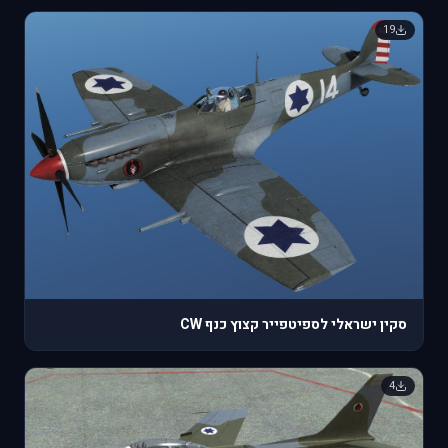
19
סקין ישראלי לספיטפייר קצוץ כנף CW
4