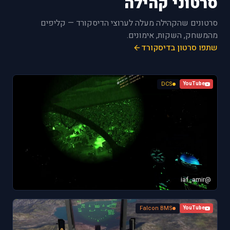
סרטוני קהילה
סרטונים שהקהילה מעלה לערוצי הדיסקורד — קליפים
מהמשחק, השקות, אימונים.
שתפו סרטון בדיסקורד
DCS
YouTube
@iaf_amir
Falcon BMS
YouTube