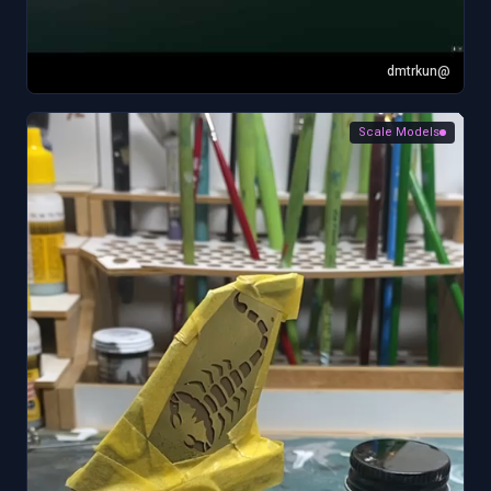
@dmtrkun
Scale Models