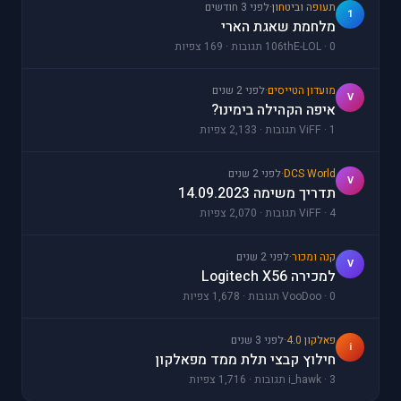
תעופה וביטחון
·
לפני 3 חודשים
1
מלחמת שאגת הארי
106thE-LOL · 0 תגובות · 169 צפיות
מועדון הטייסים
·
לפני 2 שנים
V
איפה הקהילה בימינו?
ViFF · 1 תגובות · 2,133 צפיות
DCS World
·
לפני 2 שנים
V
תדריך משימה 14.09.2023
ViFF · 4 תגובות · 2,070 צפיות
קנה ומכור
·
לפני 2 שנים
V
למכירה Logitech X56
VooDoo · 0 תגובות · 1,678 צפיות
פאלקון 4.0
·
לפני 3 שנים
i
חילוץ קבצי תלת ממד מפאלקון
i_hawk · 3 תגובות · 1,716 צפיות