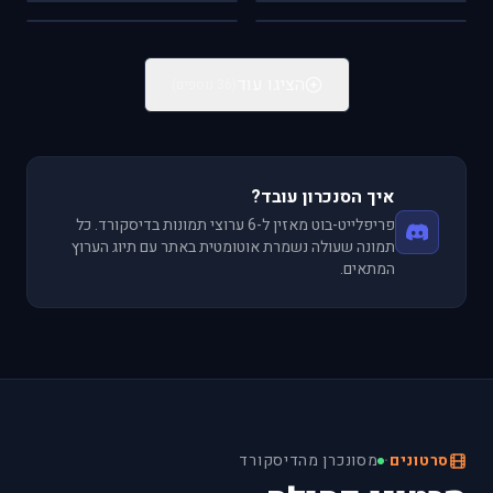
FSX
IL-2
הקוקפיט הביתי
Scale Models
הציגו עוד
(36 נוספים)
איך הסנכרון עובד?
פריפלייט-בוט מאזין ל-6 ערוצי תמונות בדיסקורד. כל
תמונה שעולה נשמרת אוטומטית באתר עם תיוג הערוץ
המתאים.
סרטונים
·
מסונכרן מהדיסקורד