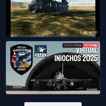
@iaf_amir
Falcon BMS
YouTube
@ihawk.