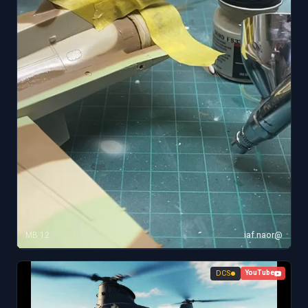
12 MB
@iaf.naor
DCS
YouTube