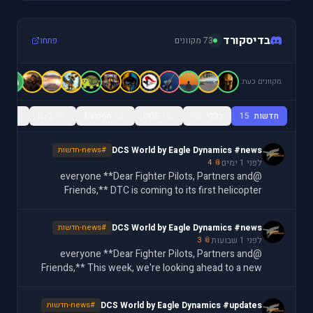
בדיסקורד
73 מקוונים
פתחו
מקוונים כעת:
חדשות
15
כללי
15
15
DCS
15
Falcon
15
IL-2
15
ls
DCS World by Eagle Dynamics #news
#news-חדשות
לפני 1 ימים
📎 4
@everyone **Dear Fighter Pilots, Partners and
Friends,** DTC is coming to its first helicopter
module. The DCS: AH-64D's Data Transfer Cartridge
brings an expansive feature set to the [DCS: AH-64D](
DCS World by Eagle Dynamics #news
#news-חדשות
לפני 1 שבועות
📎 3
@everyone **Dear Fighter Pilots, Partners and
Friends,** This week, we're looking ahead to a new
Data Transfer Cartridge feature for the F-16C:
customizable MFD color settings, letting you assign
DCS World by Eagle Dynamics #updates
#news-חדשות
ov