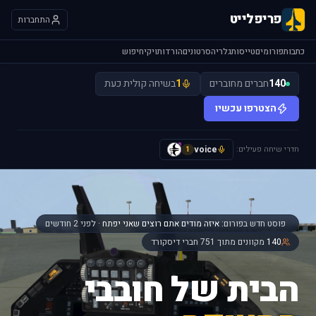
פריפלייט
התחברות
כתבות
פורומים
טייסות
גלריה
סרטונים
הורדות
ויקי
חיפוש
140
חברים מחוברים
1
בשיחה קולית כעת
הצטרפו עכשיו
חדרי שיחה פעילים:
voice
y
1
פוסט חדש בפורום:
איזה מודים אתם רוצים שאני יפתח
· לפני 2 חודשים
140
מקוונים מתוך 751 חברי דיסקורד
הבית של חובבי