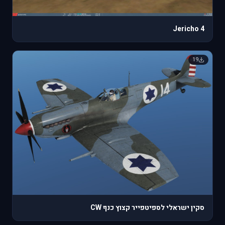
Jericho 4
19
סקין ישראלי לספיטפייר קצוץ כנף CW