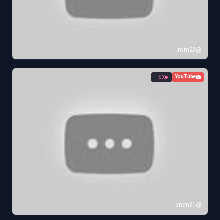
@rom29_
FSX
YouTube
@anan91