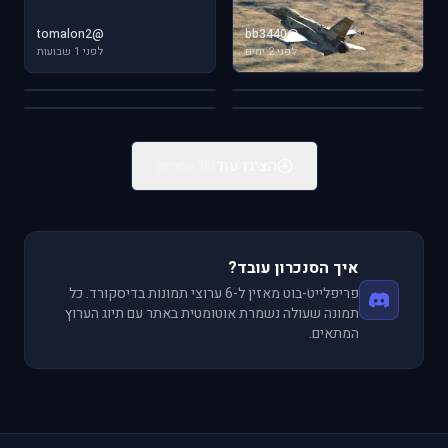
@tomalon2
@bb3440
@tomalon2
לפני 2 ימים
@tomalon2
לפני 1 שבועות
@tomalon2
לפני 1 שבועות
@tomalon2
לפני 1 שבועות
לפני 1 שבועות
לפני 1 שבועות
FSX
IL-2
הקוקפיט הביתי
Scale Models
הציגו עוד
(36 נוספים)
איך הסנכרון עובד?
פריפלייט-בוט מאזין ל-6 ערוצי תמונות בדיסקורד. כל
תמונה שעולה נשמרת אוטומטית באתר עם תיוג הערוץ
המתאים.