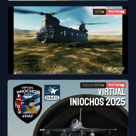
DCS
YouTube
@iaf_amir
Falcon BMS
YouTube