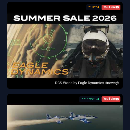
חדשות
YouTube
@DCS World by Eagle Dynamics #news
אווירובטיקה
YouTube