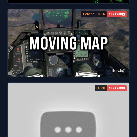
Falcon BMS
YouTube
@ihawk.
IL-2
YouTube