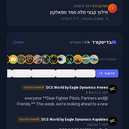
פאלקון 4.0
·
לפני 3 שנים
i
חילוץ קבצי תלת ממד מפאלקון
i_hawk · 3 תגובות · 1,711 צפיות
בדיסקורד
140 מקוונים
פתחו
מקוונים כעת:
חדשות
15
כללי
15
15
DCS
15
Falcon
15
IL-2
15
ls
DCS World by Eagle Dynamics #news
#news-חדשות
לפני 6 ימים
📎 3
@everyone **Dear Fighter Pilots, Partners and
Friends,** This week, we're looking ahead to a new
Data Transfer Cartridge feature for the F-16C:
customizable MFD color settings, letting you assign
DCS World by Eagle Dynamics #updates
#news-חדשות
ov
לפני 1 שבועות