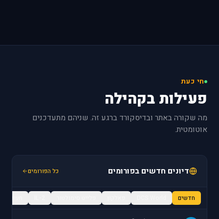
חי כעת
פעילות בקהילה
מה שקורה באתר ובדיסקורד ברגע זה. שניהם מתעדכנים
אוטומטית.
דיונים חדשים בפורומים
כל הפורומים
חדשים
DCS World
פאלקון
פלייט סימולטור
IL-2
תעופה / מ