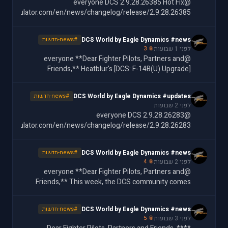
@everyone DCS 2.9.28.26385 Hot Fix
batsimulator.com/en/news/changelog/release/2.9.28.26385/
DCS World by Eagle Dynamics #news
#news-חדשות
לפני 1 שבועות
📎 3
@everyone **Dear Fighter Pilots, Partners and
Friends,** Heatblur's [DCS: F-14B(U) Upgrade]
ttps://www.digitalcombatsimulator.com/en/shop/modules/f-
14bu/) is here, and it brings the Tomcat into the
DCS World by Eagle Dynamics #updates
#news-חדשות
לפני 2 שבועות
@everyone DCS 2.9.28.26283
batsimulator.com/en/news/changelog/release/2.9.28.26283/
DCS World by Eagle Dynamics #news
#news-חדשות
לפני 2 שבועות
📎 4
@everyone **Dear Fighter Pilots, Partners and
Friends,** This week, the DCS community comes
together in support of one of our own. Operation
Wags is a community-wide charity event backing Matt
DCS World by Eagle Dynamics #news
#news-חדשות
"Wags
לפני 3 שבועות
📎 5