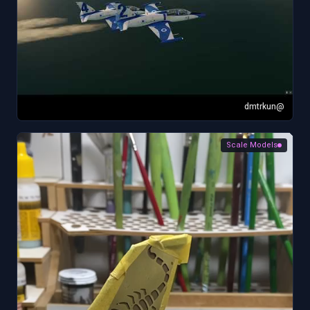
@dmtrkun
Scale Models