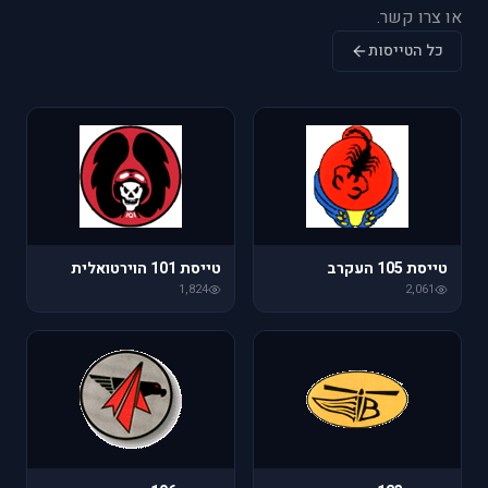
או צרו קשר.
כל הטייסות
טייסת 105 העקרב
טייסת 101 הוירטואלית
1,824
2,061