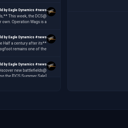
ld by Eagle Dynamics #news
r own. Operation Wags is a
 event backing Matt "Wags
ld by Eagle Dynamics #news
its
rogfoot remains one of the
st battle-tested airframes
ld by Eagle Dynamics #news
ing the [DCS Summer Sale]
iscount/) with 50% off all
Eagl
ld by Eagle Dynamics #news
ntinues with another week
l Eagle Dynamics products a
by Eagle Dynamics #updates
t Fix DCS 2.9.27.25340.1