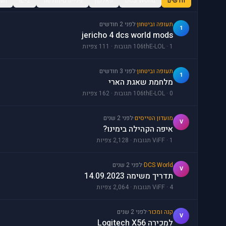
חדשים
DCS World
פאלקון
פלייט סימולטור
IL-2
תעו
תעופה וביטחון
·
לפני 2 חודשים
1
jericho 4 dcs world mods
106thE-LOL · 1 תגובות · 111 צפיות
תעופה וביטחון
·
לפני 3 חודשים
1
מלחמת שאגת הארי
106thE-LOL · 0 תגובות · 162 צפיות
מועדון הטייסים
·
לפני 2 שנים
V
איפה הקהילה בימינו?
ViFF · 1 תגובות · 2,128 צפיות
DCS World
·
לפני 2 שנים
V
תדריך משימה 14.09.2023
ViFF · 4 תגובות · 2,064 צפיות
קנה ומכור
·
לפני 2 שנים
V
למכירה Logitech X56