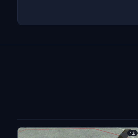
@everyone **Dear Fighter Pilots, Partners and Friends,** The [DCS: F-14B Upgrade by
Heatblur Simulations](https://www.digitalcombatsimulat
14bu) is
DCS Wor
#news-חדשות
לפני 2 חודשים
📎 5
@everyone **Dear Fighter Pilots, Partners and Friends,** This is your Last chance to
preorder the 
(https://www.digitalcombatsimulator.com/en/shop/mo
4