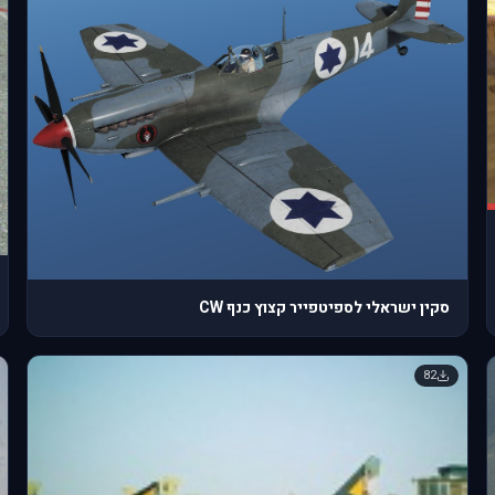
סקין ישראלי לספיטפייר קצוץ כנף CW
82