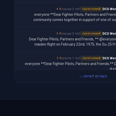
DCS Wor
#news-חדשות
לפני 2 שבועות
📎 4
@everyone **Dear Fighter Pilots, Partners and Friends,** This week, the DCS
community comes together in support of one of ou
community-wide charity
DCS Wor
#news-חדשות
לפני 3 שבועות
📎 5
**Dear Fighter Pilots, Partners and Friends, ** @everyone Half a century after 
maiden flight on February 22nd, 1975, the Su-25 F
toughest, mo
DCS Wor
#news-חדשות
לפני 1 חודשים
📎 5
@everyone **Dear Fighter Pilots, Partners and Friends,** Discover new battlefields
dur
(https://www.digitalcombatsimulator.com/en/support/faq/d
הצטרפו לשיחה →
DCS Wor
#news-חדשות
לפני 1 חודשים
📎 4
@everyone **Dear Fighter Pilots, Partners and Friends,** The [DCS Summer Sale]
(https://www.digitalcombatsimulator.com/en/shop/) co
with 50% off al
DCS World 
#news-חדשות
לפני 1 חודשים
@everyone Ho