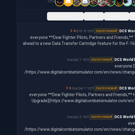
+121
Scale Models
15
IL-2
15
Falcon
15
DCS Wor
#news-חדשות
לפני 6 ימים
📎 3
@everyone **Dear Fighter Pilots, Partners and Friends,** This week, we're looking
ahead to a new Data Transfer Cartridge feature for the F-1
set
DCS World 
#news-חדשות
לפני 1 שבועות
@everyone 
https://www.digitalcombatsimulator.com/en/news/change
DCS Wor
#news-חדשות
לפני 1 שבועות
📎 3
@everyone **Dear Fighter Pilots, Partners and Friends,** Heatblur's [DCS: F-14B(U)
Upgrade](https://www.digitalcombatsimulator.com/en
here, and it
DCS World 
#news-חדשות
לפני 2 שבועות
@ev
https://www.digitalcombatsimulator.com/en/news/change