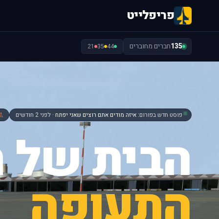
פריפלייט
135
חברים מחוברים
21
35
44
פוסט חדש בפורום:
איזה מודים אתם רוצים שאני יפתח
· לפני 2 חודשים
הבית של ח
התעופה