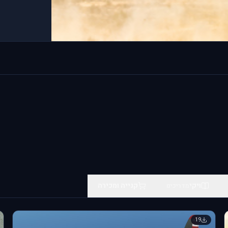
or.com/en/shop/modules/f-
 now available for pre-orde
ld by Eagle Dynamics #news
[DCS: F-100D Super Sabre]
dules/f-100d/) by **Grinn
ויקי
קנייה ומכירה
מדריכים
19