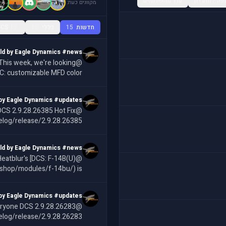
פה / מועדון
עוד מהפורומים
מקוונים כעת:
חדשות
15
כללי
15
15
DCS
ld by Eagle Dynamics #news
6C: customizable MFD color
tings, letting you assign ov
by Eagle Dynamics #updates
DCS 2.9.28.26385 Hot Fix
log/release/2.9.28.26385/
ld by Eagle Dynamics #news
/shop/modules/f-14bu/) is
 brings the Tomcat into the
by Eagle Dynamics #updates
eryone DCS 2.9.28.26283
log/release/2.9.28.26283/