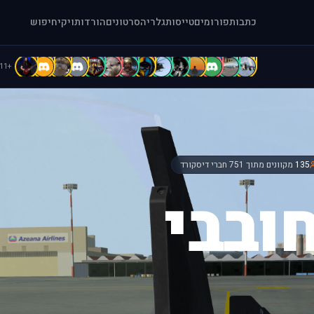
כתבות
פורומים
טייסות
גלריה
סרטונים
הורדות
ויקי
חיפוש
b
B
B
b
b
A
A
A
A
A
A
a
[
[
+111
135
מקוונים מתוך 751 חברי דיסקורד
ובבי