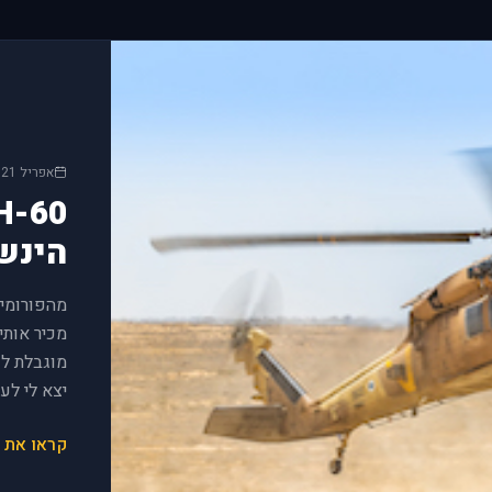
g/release/2.9.27.25340.1/
by Eagle Dynamics #updates
yone DCS 2.9.27.25183.5
g/release/2.9.27.25183.5/
אפריל 2021
ld by Eagle Dynamics #news
) has begun! For a limited
gle Dynamics-developed air
הינש
by Eagle Dynamics #updates
eryone DCS 2.9.27.24969
log/release/2.9.27.24969/
מוגבלת לכ
ld by Eagle Dynamics #news
יצא לי לעב
abre by Grinnelli Designs]
קראו את 
modules/f-100d/) is now a
ld by Eagle Dynamics #news