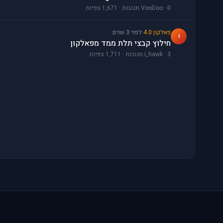
VooDoo · 0 תגובות · 1,671 צפיות
פאלקון 4.0
·
לפני 3 שנים
i
חילוץ קבצי תלת ממד מפאלקון
i_hawk · 3 תגובות · 1,711 צפיות