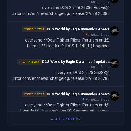
לפני 1 שבועות
@everyone DCS 2.9.28.26385 Hot Fix
batsimulator.com/en/news/changelog/release/2.9.28.26385/
DCS World by Eagle Dynamics #news
#news-חדשות
לפני 2 שבועות
📎 3
@everyone **Dear Fighter Pilots, Partners and
Friends,** Heatblur's [DCS: F-14B(U) Upgrade]
ttps://www.digitalcombatsimulator.com/en/shop/modules/f-
14bu/) is here, and it brings the Tomcat into the
DCS World by Eagle Dynamics #updates
#news-חדשות
לפני 2 שבועות
@everyone DCS 2.9.28.26283
batsimulator.com/en/news/changelog/release/2.9.28.26283/
DCS World by Eagle Dynamics #news
#news-חדשות
לפני 3 שבועות
📎 4
@everyone **Dear Fighter Pilots, Partners and
Friends,** This week, the DCS community comes
together in support of one of our own. Operation
הצטרפו לשיחה →
Wags is a community-wide charity event backing Matt
DCS World by Eagle Dynamics #news
#news-חדשות
"Wags