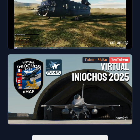
@iaf_amir
Falcon BMS
YouTube
@ihawk.