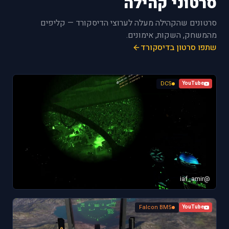
סרטוני קהילה
סרטונים שהקהילה מעלה לערוצי הדיסקורד — קליפים
מהמשחק, השקות, אימונים.
שתפו סרטון בדיסקורד
DCS
YouTube
@iaf_amir
Falcon BMS
YouTube