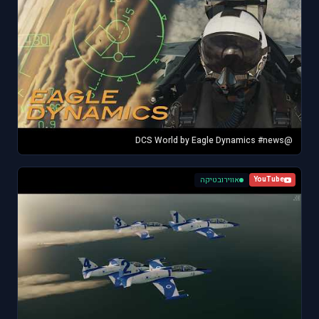
@DCS World by Eagle Dynamics #news
אווירובטיקה
YouTube