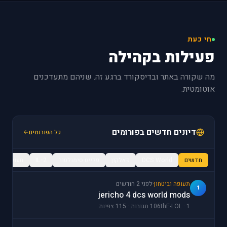
חי כעת
פעילות בקהילה
מה שקורה באתר ובדיסקורד ברגע זה. שניהם מתעדכנים
אוטומטית.
דיונים חדשים בפורומים
כל הפורומים
חדשים
DCS World
פאלקון
פלייט סימולטור
IL-2
תעופה / מ
תעופה וביטחון
·
לפני 2 חודשים
1
jericho 4 dcs world mods
106thE-LOL · 1 תגובות · 115 צפיות