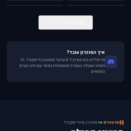
FSX
IL-2
הקוקפיט הביתי
Scale Models
הציגו עוד
(36 נוספים)
איך הסנכרון עובד?
פריפלייט-בוט מאזין ל-6 ערוצי תמונות בדיסקורד. כל
תמונה שעולה נשמרת אוטומטית באתר עם תיוג הערוץ
המתאים.
סרטונים
·
מסונכרן מהדיסקורד