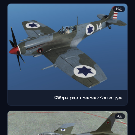
19
סקין ישראלי לספיטפייר קצוץ כנף CW
4