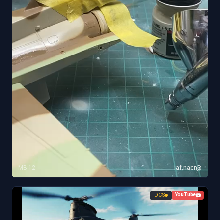
12 MB
@iaf.naor
DCS
YouTube