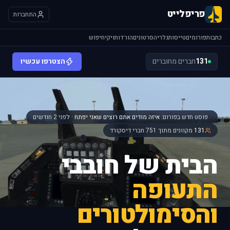
פריפלייט
התחברות
כתבות
פורומים
טייסות
גלריה
סרטונים
הורדות
ויקי
חיפוש
131
חברים מחוברים
הצטרפו עכשיו
פוסט חדש בפורום:
איזה מודים אתם רוצים שאני יפתח
· לפני 2 חודשים
131
מקוונים מתוך 751 חברי דיסקורד
הבית של חובבי
התעופה
והסימולטורים