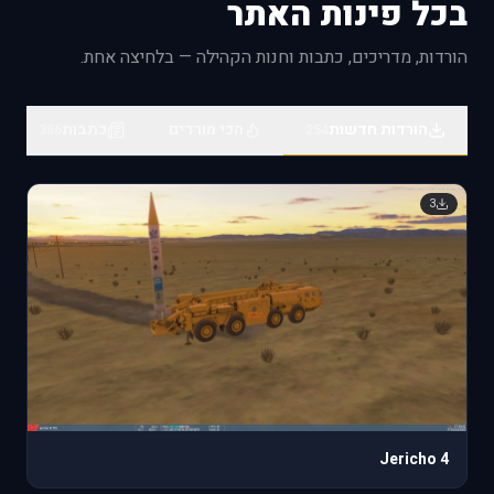
בכל פינות האתר
@everyone **Dear Fighter Pilots, Partners and
Friends,** The [DCS: F-14B Upgrade by Heatblur
הורדות, מדריכים, כתבות וחנות הקהילה — בלחיצה אחת.
Simulations]
ttps://www.digitalcombatsimulator.com/en/shop/modules/f-
14bu) is now available for pre-orde
הורדות חדשות
הכי מורדים
כתבות
386
254
3
Jericho 4