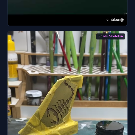
@dmtrkun
Scale Models