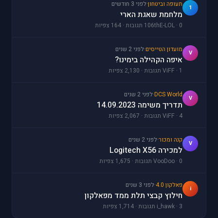
תעופה וביטחון
·
לפני 3 חודשים
1
מלחמת שאגת הארי
106thE-LOL · 0 תגובות · 164 צפיות
מועדון הטייסים
·
לפני 2 שנים
V
איפה הקהילה בימינו?
ViFF · 1 תגובות · 2,130 צפיות
DCS World
·
לפני 2 שנים
V
תדריך משימה 14.09.2023
ViFF · 4 תגובות · 2,067 צפיות
קנה ומכור
·
לפני 2 שנים
V
למכירה Logitech X56
VooDoo · 0 תגובות · 1,675 צפיות
פאלקון 4.0
·
לפני 3 שנים
i
חילוץ קבצי תלת ממד מפאלקון
i_hawk · 3 תגובות · 1,714 צפיות