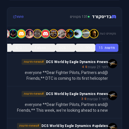
בדיסקורד
131 מקוונים
פתחו
מקוונים כעת:
חדשות
15
כללי
15
15
DCS
15
Falcon
15
IL-2
15
ls
DCS World by Eagle Dynamics #news
#news-חדשות
לפני 21 שעות
📎 4
@everyone **Dear Fighter Pilots, Partners and
Friends,** DTC is coming to its first helicopter
module. The DCS: AH-64D's Data Transfer Cartridge
brings an expansive feature set to the [DCS: AH-64D](
DCS World by Eagle Dynamics #news
#news-חדשות
לפני 1 שבועות
📎 3
@everyone **Dear Fighter Pilots, Partners and
Friends,** This week, we're looking ahead to a new
Data Transfer Cartridge feature for the F-16C:
customizable MFD color settings, letting you assign
DCS World by Eagle Dynamics #updates
#news-חדשות
ov