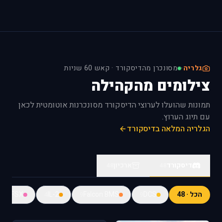
גלריה
·
מסונכרן מהדיסקורד · קאש 60 שניות
צילומים מהקהילה
תמונות שהועלו לערוצי הדיסקורד מסונכרנות אוטומטית לכאן
עם תיוג הערוץ.
הגלריה המלאה בדיסקורד
דיסקורד
ארכיון
48
48
הכל · 48
DCS
Falcon BMS
IL-2
FSX
9
4
9
9