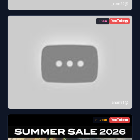
@rom29_
FSX
YouTube
@anan91
חדשות
YouTube