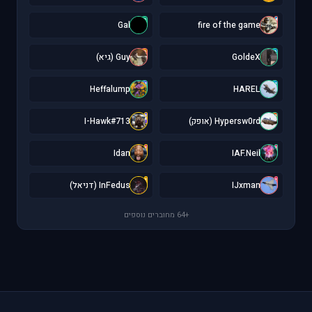
G
f
Gal
fire of the game
G
G
GoldeX
Guy (גיא)
H
H
Heffalump
HAREL
I
H
Hypersw0rd (אופק)
I-Hawk#713
I
I
Idan
IAF.Neil
I
I
IJxman
InFedus (דניאל)
+64 מחוברים נוספים