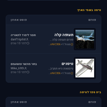
טיסה בשמי הארץ
פורום
פוסט אחרון
תעופה קלה
חומר לימוד לתאוריה
danf16pilot
פורום תעופה קלה מתמחה בכל האפשרויות הקיימות: טייס ליום אחד, טיסה בשמי ישראל, חברות תעופה, בתי ספר לטיסה, רשיון טייס ואפילו טיסות רומנטיות.
לפני 10 שנים
מנהל:
+1
SoNiC306
,
Mike_69th
,
loven
טיסנים
בחור מוכשר ומשועמם
Mike_69th
טיסנאות היא תחביב יקר, בואו לקבל תמיכה ומידע על טיסנים יד שניה, חנות טיסנים, טיסנים למתחילים וכמובן לשתף את החברים בחוויות. הצטרפו לפורום טיסנים!
לפני 10 שנים
מנהל:
+1
SoNiC306
,
Mike_69th
,
Iaf_Assaf
בית ספר לטיסה
פורום
פוסט אחרון