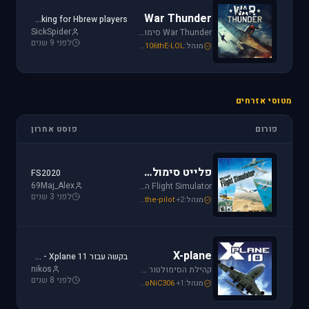
War Thunder
Looking for Hbrew players...
SickSpider
War Thunder סימולטור טיסה קרבי השייך לתקופת מלחמת העולם השנייה, לכותר אפשרות לתפקד בקשת רחבה של רמות ריאליזם החל מאפשרות Arcade ועד לסימולטור של ממש.
לפני 9 שנים
מנהל:
106thE-LOL
,
SoNiC306
,
Mike_69th
מטוסי אזרחים
פורום
פוסט אחרון
פלייט סימולטור
FS2020
69Maj_Alex
Flight Simulator הוא סימולטור טיסה הפופולארי והריאליסטי ביותר בתחום התעופה האזרחית. שתף וקבל תמיכה עבור שדות תעופה, סינרים, צביעות ומטוסים עבור FSX ו-FS2004.
לפני 3 שנים
מנהל:
+2
the-pilot
,
SoNiC306
,
Mike_69th
X-plane
בקשה עבור Xplane 11 - צביעה של חברת ישראייר למטוס FF A320
nikos
קהילת הסימולטור X-plane, סימולטור העתיד של התעופה האזרחית. בפורום תוכלו לקבל מידע ותמיכה. אז קדימה, תפסו את הג'ויסטיק והצטרפו לחוויה.
לפני 8 שנים
מנהל:
+1
SoNiC306
,
RADIAL
,
Mike_69th