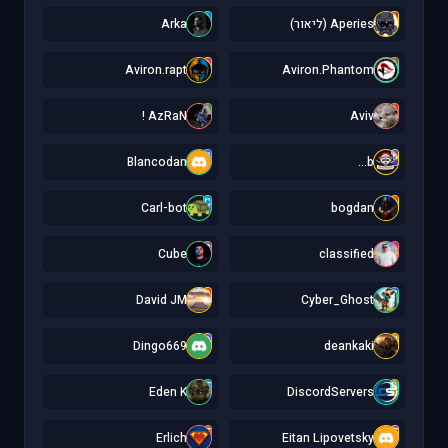
A
A
Aperies (ליאור)
Arka
A
A
Aviron.rapt
Aviron.Phantom
A
A
AzRaN !
Aviv
B
b
Blancodan
b...
C
b
Carl-bot
bogdan
C
c
Cube
classified
D
C
David JM
Cyber_Ghost
D
d
Dingo669
deankaki
E
D
Eden K
DiscordServers
E
E
Erlich
Eitan Lipovetsky