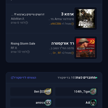
ארמא 3
דרושים טייסים בארמא !!! Sayeret Matkal Clan
AdxMan
סימולטור Arma מדמה את לוחמת שדה הקרב ברמה ריאליסטית גבוהה. בנוסף, ארמא משלב בין לוחמה אווירית ללוחמת שדה קרקעית.
לפני 6 שנים
מנהל:
+1
SoNiC306
,
Mike_69th
,
galzohar
רד אורקסטרה
Rising Storm Sale
RF
מדמה החי"ר הטוב ביותר שיצא למלחמת העולם השנייה. המשחק היחידי שמחזיר אותך לחזית המזרחית. כולל לוחמת חי"ר ושריון.
לפני 10 שנים
מנהל:
+2
RF
,
Or
,
Mike_69th
מחוברים כעת
103 בדיסקורד
הצטרפו לדיסקורד
[
1
[ED] Ben
104th_Tiger
a
A
amircs
Adi