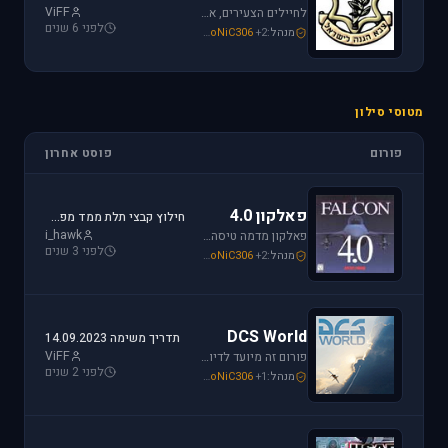
ViFF
לחיילים הצעירים, אלו שעומדים ללבוש מדי זית ואלה שעדין קמים בבוקר לבית ספר, את כל הפרטים אודות הגיוס תמצאו כאן.
לפני 6 שנים
מנהל:
+2
SoNiC306
,
Mike_69th
,
loven
מטוסי סילון
פורום
פוסט אחרון
פאלקון 4.0
חילוץ קבצי תלת ממד מפאלקון
i_hawk
פאלקון מדמה טיסה בצורה ריאליסטית ומתקדמת במטוס ה-F-16. מתקשים? זקוקים לעזרה? רוצים לשתף תמונה או וידיאו מהטיסה שלכם ב- Falcon זהו הפורום המתאים.
לפני 3 שנים
מנהל:
+2
SoNiC306
,
Mike_69th
,
i_hawk
DCS World
תדריך משימה 14.09.2023
ViFF
פורום זה מיועד לדיון בסדרת הסימולטורים Digital Combat Simulator וכן בסדרת Lock On Modern Air Combat. מחפשים תמיכה? או סתם רוצים לשתף מידע ותמונות זהו המקום הנכון.
לפני 2 שנים
מנהל:
+1
SoNiC306
,
Or
,
Mike_69th