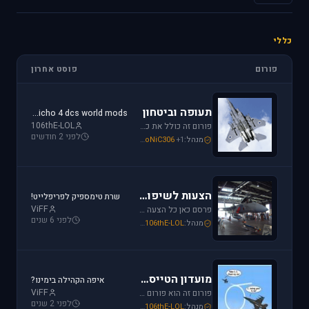
כללי
פורום
פוסט אחרון
תעופה וביטחון
jericho 4 dcs world mods
106thE-LOL
פורום זה כולל את כל נושאי התעופה האזרחית, הצבאית והבטחון בארץ ובעולם. ניתן לדון בכל נושא אקטואלי או היסטורי בתחומים אלו.
לפני 2 חודשים
מנהל:
+1
SoNiC306
,
Or
,
Mike_69th
הצעות לשיפור / הערות ומתן פידבק
שרת טימספיק לפריפלייט!
ViFF
פרסם כאן כל הצעה לשיפור שברצונך לראות מתגשמת או הערות לגבי דברים שברצונך לראות נעלמים או מציקים לך.
לפני 6 שנים
מנהל:
106thE-LOL
,
SoNiC306
,
Mike_69th
מועדון הטייסים
איפה הקהילה בימינו?
ViFF
פורום זה הוא פורום (OT (Off Topic פרסם כאן כל הודעה שמתחשקת לך וראויה לדיון.
לפני 2 שנים
מנהל:
106thE-LOL
,
SoNiC306
,
Mike_69th