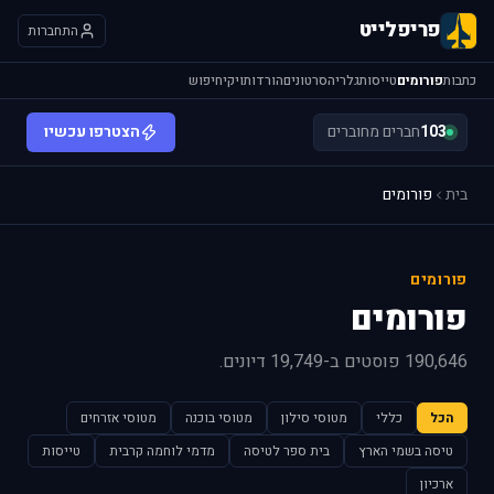
פריפלייט
התחברות
כתבות
פורומים
טייסות
גלריה
סרטונים
הורדות
ויקי
חיפוש
103
חברים מחוברים
הצטרפו עכשיו
בית
פורומים
פורומים
פורומים
190,646 פוסטים ב-19,749 דיונים.
הכל
כללי
מטוסי סילון
מטוסי בוכנה
מטוסי אזרחים
טיסה בשמי הארץ
בית ספר לטיסה
מדמי לוחמה קרבית
טייסות
ארכיון