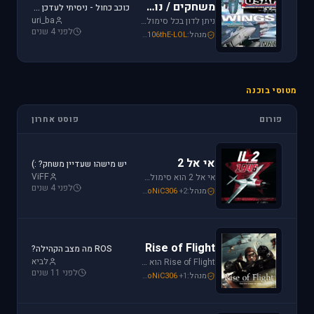
משחקים / נוסטלגיה
כוכב כחול - ניסיתי לעדכן את לגירסה 1.1 וקיבלתי הודעת שגיאה.
uri_ba
ניתן לדון בכל סימולטור טיסה או משחקים שאינם בגדר סימולטורים אשר אין להם פורום נפרד ובסימולטורים נוסטלגיים כגון: אף-15, אף-18, חיל האויר האמריקני, כוכב כחול - "חיל האויר הישראלי" וסטרייק פייטרס.
לפני 4 שנים
מנהל:
106thE-LOL
,
SoNiC306
,
Mike_69th
מטוסי בוכנה
פורום
פוסט אחרון
אי אל 2
יש מישהו שעדיין משחק? :)
ViFF
אי אל 2 הוא סימולטור מלחמת העולם השניה מבית Oleg Maddox. טוס בספיטפייר ומוסטנג ושנה את ההיסטוריה במלחמות מעל שמי אירופה, צפון אפריקה והמזרח הרחוק.
לפני 4 שנים
מנהל:
+2
SoNiC306
,
Or
,
Mike_69th
Rise of Flight
ROS מה מצב הקהילה?
לביא
Rise of Flight הוא סימולטור מלחמת העולם הראשונה הטוב ביותר שיש! טוס בשמים הווירטואליים במטוסים האגדיים, Sopwith Camel, S.E.5a, Albatros D.Va וה-Fokker Dr.1 שטסו בהם אבירי מלחמת העולם. השמיים הווירטואליים צריכים אותך!
לפני 11 שנים
מנהל:
+1
SoNiC306
,
Or
,
Mike_69th