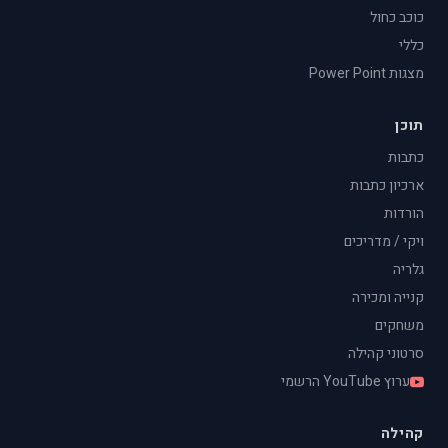
כוכב כחול
כללי
מצגות Power Point
תוכן
כתבות
ארכיון כתבות
הורדות
ויקי / מדריכים
גלריה
קנייה ומכירה
משחקים
סרטוני קהילה
ערוץ YouTube הרשמי
קהילה