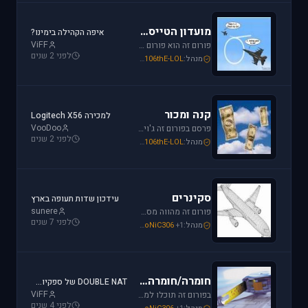
מועדון הטייסים
איפה הקהילה בימינו?
ViFF
פורום זה הוא פורום (OT (Off Topic פרסם כאן כל הודעה שמתחשקת לך וראויה לדיון.
לפני 2 שנים
מנהל:
106thE-LOL
,
SoNiC306
,
Mike_69th
קנה ומכור
למכירה Logitech X56
VooDoo
פרסם בפורום זה ג'ויסטיק, מצערת, פדלים, הגה, trackIR, מערכות הוטאס או כל אביזרי משחק נוספים שברצונך למכור או לרכוש. חברות מובילות בתחום: Saitek, CH, Microsoft, Logitech, Hotas.
לפני 2 שנים
מנהל:
106thE-LOL
,
SoNiC306
,
Mike_69th
סקינרים
עידכון שדות תעופה בארץ
sunere
פורום זה מהווה מסגרת לקהילת יוצרי הסקינים. כאן תוכלו למצוא כלים שימושיים להכנת סקינים, לקבל ידע על עשיית סקין וכמובן לצפות ולתת פידבק על עבודות סקינים בתהליך.
לפני 7 שנים
מנהל:
+1
SoNiC306
,
Mike_69th
,
EzoniczZ
חומרה/חומרה ביתית
DOUBLE NAT של ספקיות אינטרנט - והפרעה לטיסות אונליין
ViFF
בפורום זה תוכלו למצוא מידע על בניית קוקפיטים ביתיים, חיבור מסכי LCD קטנים בתור מכשירי עזר ועוד. בנוסף, זהו הפורום לשאלות לגבי ג'ויסטיקים, כרטיסי מסך בניית מחשב וכו'.
לפני 4 שנים