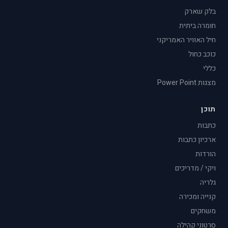
בלק שארק
חומרה ביתית
חיל האוויר האמריקני
כוכב כחול
כללי
מצגות Power Point
תוכן
כתבות
ארכיון כתבות
הורדות
ויקי / מדריכים
גלריה
קנייה ומכירה
משחקים
סרטוני קהילה