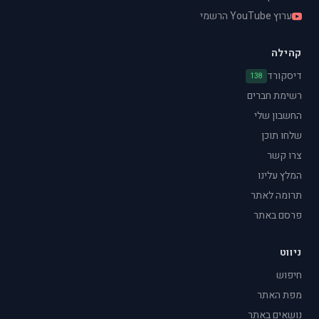
ערוץ YouTube הרשמי
קהילה
דיסקורד
138
רשימת חברים
החשבון שלי
שלחו תוכן
צרו קשר
המלץ עלינו
תרומה לאתר
פרסם באתר
ניווט
חיפוש
מפת האתר
נושאים באתר