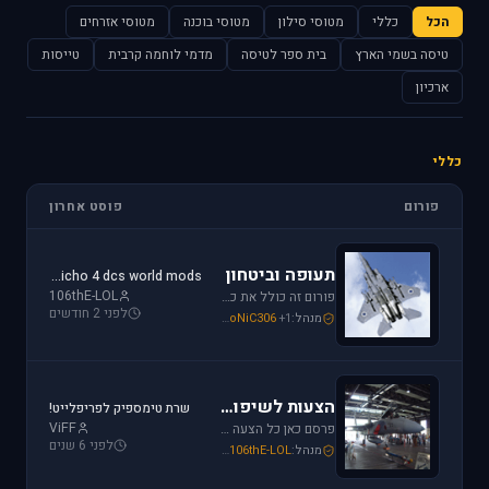
הכל
כללי
מטוסי סילון
מטוסי בוכנה
מטוסי אזרחים
טיסה בשמי הארץ
בית ספר לטיסה
מדמי לוחמה קרבית
טייסות
ארכיון
כללי
פורום
פוסט אחרון
תעופה וביטחון
jericho 4 dcs world mods
106thE-LOL
פורום זה כולל את כל נושאי התעופה האזרחית, הצבאית והבטחון בארץ ובעולם. ניתן לדון בכל נושא אקטואלי או היסטורי בתחומים אלו.
לפני 2 חודשים
מנהל:
+1
SoNiC306
,
Or
,
Mike_69th
הצעות לשיפור / הערות ומתן פידבק
שרת טימספיק לפריפלייט!
ViFF
פרסם כאן כל הצעה לשיפור שברצונך לראות מתגשמת או הערות לגבי דברים שברצונך לראות נעלמים או מציקים לך.
לפני 6 שנים
מנהל:
106thE-LOL
,
SoNiC306
,
Mike_69th