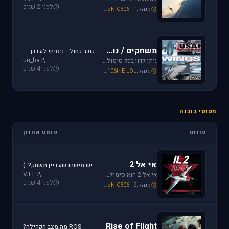
לפני 2 שנים
מנהל:
+1
SoNiC306
,
Or
,
Mike_69th
משחקים / נוסטלגיה
כוכב כחול - ניסיתי לעדכן את לגירסה 1.1 וקיבלתי הודעת שגיאה.
uri_ba
ניתן לדון בכל סימולטור טיסה או משחקים שאינם בגדר סימולטורים אשר אין להם פורום נפרד ובסימולטורים נוסטלגיים כגון: אף-15, אף-18, חיל האויר האמריקני, כוכב כחול - "חיל האויר הישראלי" וסטרייק פייטרס.
לפני 4 שנים
מנהל:
106thE-LOL
,
SoNiC306
,
Mike_69th
מטוסי בוכנה
פורום
פוסט אחרון
אי אל 2
יש מישהו שעדיין משחק? :)
ViFF
אי אל 2 הוא סימולטור מלחמת העולם השניה מבית Oleg Maddox. טוס בספיטפייר ומוסטנג ושנה את ההיסטוריה במלחמות מעל שמי אירופה, צפון אפריקה והמזרח הרחוק.
לפני 4 שנים
מנהל:
+2
SoNiC306
,
Or
,
Mike_69th
Rise of Flight
ROS מה מצב הקהילה?