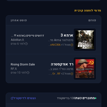
מדמי לוחמה קרבית
פורום
פוסט אחרון
ארמא 3
דרושים טייסים בארמא !!! Sayeret Matkal Clan
AdxMan
סימולטור Arma מדמה את לוחמת שדה הקרב ברמה ריאליסטית גבוהה. בנוסף, ארמא משלב בין לוחמה אווירית ללוחמת שדה קרקעית.
לפני 6 שנים
מנהל:
+1
SoNiC306
,
Mike_69th
,
galzohar
רד אורקסטרה
Rising Storm Sale
RF
מדמה החי"ר הטוב ביותר שיצא למלחמת העולם השנייה. המשחק היחידי שמחזיר אותך לחזית המזרחית. כולל לוחמת חי"ר ושריון.
לפני 10 שנים
מנהל:
+2
RF
,
Or
,
Mike_69th
מחוברים כעת
138 בדיסקורד
הצטרפו לדיסקורד