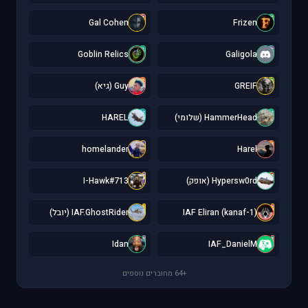
G
F
Gal Cohen
Frizen
G
G
Goblin Relics
Galigola
G
G
GREIF
Guy (גיא)
H
H
HammerHead (שלומי)
HAREL
h
H
homelander
Harel
I
H
Hypersw0rd (אופק)
I-Hawk#713
I
I
IAF Eliran (kanaf-1)
IAF.GhostRider (יובל)
I
I
Idan
IAF_DanielM
+64 מחוברים נוספים