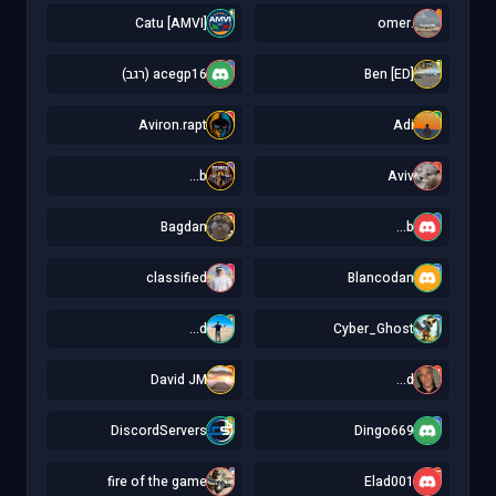
[
.
[AMVI] Catu
.omer
a
[
[ED] Ben
acegp16 (רגב)
A
A
Aviron.rapt
Adi
b
A
b...
Aviv
B
b
Bagdan
b...
c
B
classified
Blancodan
d
C
d...
Cyber_Ghost
D
d
David JM
d...
D
D
DiscordServers
Dingo669
f
E
fire of the game
Elad001