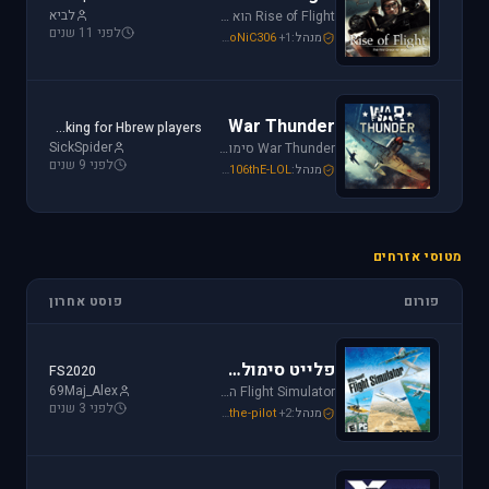
לביא
Rise of Flight הוא סימולטור מלחמת העולם הראשונה הטוב ביותר שיש! טוס בשמים הווירטואליים במטוסים האגדיים, Sopwith Camel, S.E.5a, Albatros D.Va וה-Fokker Dr.1 שטסו בהם אבירי מלחמת העולם. השמיים הווירטואליים צריכים אותך!
לפני 11 שנים
מנהל:
+1
SoNiC306
,
Or
,
Mike_69th
War Thunder
Looking for Hbrew players...
SickSpider
War Thunder סימולטור טיסה קרבי השייך לתקופת מלחמת העולם השנייה, לכותר אפשרות לתפקד בקשת רחבה של רמות ריאליזם החל מאפשרות Arcade ועד לסימולטור של ממש.
לפני 9 שנים
מנהל:
106thE-LOL
,
SoNiC306
,
Mike_69th
מטוסי אזרחים
פורום
פוסט אחרון
פלייט סימולטור
FS2020
69Maj_Alex
Flight Simulator הוא סימולטור טיסה הפופולארי והריאליסטי ביותר בתחום התעופה האזרחית. שתף וקבל תמיכה עבור שדות תעופה, סינרים, צביעות ומטוסים עבור FSX ו-FS2004.
לפני 3 שנים
מנהל:
+2
the-pilot
,
SoNiC306
,
Mike_69th