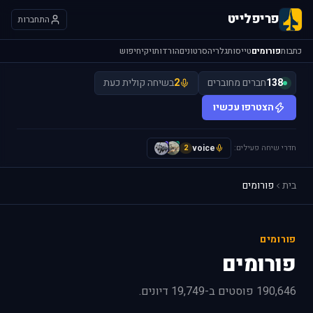
פריפלייט
התחברות
כתבות
פורומים
טייסות
גלריה
סרטונים
הורדות
ויקי
חיפוש
138
חברים מחוברים
2
בשיחה קולית כעת
הצטרפו עכשיו
חדרי שיחה פעילים:
voice
H
S
2
בית
פורומים
פורומים
פורומים
190,646 פוסטים ב-19,749 דיונים.