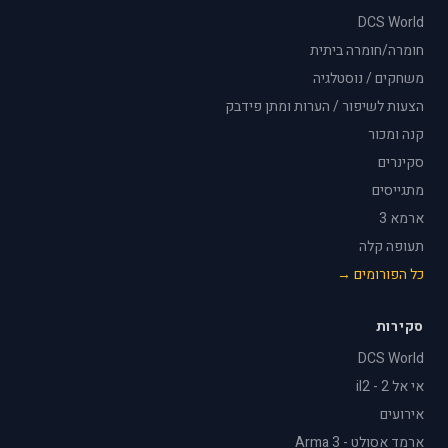
DCS World
חומרה/חומרה ביתית
משחקים / נוסטלגיה
הצעות לשיפור / הערות ומתן פידבק
קנה ומכור
סקינרים
מתגייסים
ארמא 3
תעופה קלה
כל הפורומים →
סקירות
DCS World
אי אל 2 - il2
אירועים
ארמד אסולט - Arma 3