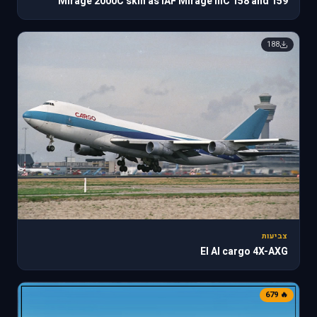
Mirage 2000C skin as IAF Mirage IIIC 158 and 159
188
צביעות
El Al cargo 4X-AXG
🔥 679