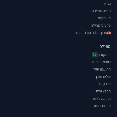
גלריה
קנייה ומכירה
משחקים
סרטוני קהילה
ערוץ YouTube הרשמי
קהילה
דיסקורד
80
רשימת חברים
החשבון שלי
שלחו תוכן
צרו קשר
המלץ עלינו
תרומה לאתר
פרסם באתר