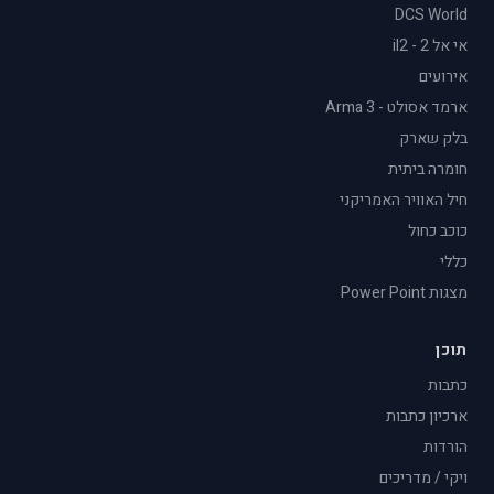
DCS World
אי אל 2 - il2
אירועים
ארמד אסולט - Arma 3
בלק שארק
חומרה ביתית
חיל האוויר האמריקני
כוכב כחול
כללי
מצגות Power Point
תוכן
כתבות
ארכיון כתבות
הורדות
ויקי / מדריכים