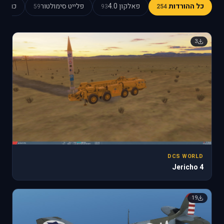
כל ההורדות
פאלקון 4.0
פלייט סימולטור
כוכב כ
59
93
254
3
DCS WORLD
Jericho 4
19