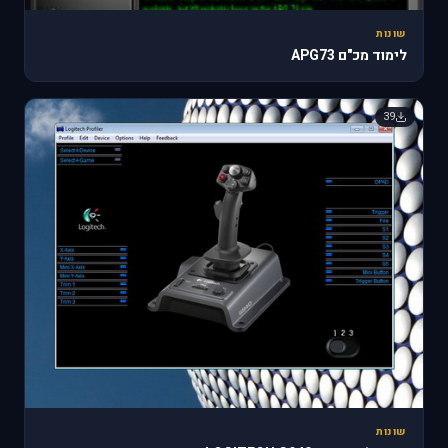
שונות
לימוד מכ"ם APG73
39
שונות