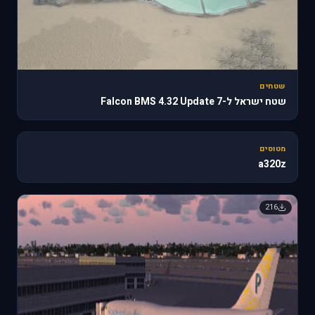
שטחים
שטח ישראל ל-Falcon BMS 4.32 Update 7
🔥 818
מטוסים
a320z
216