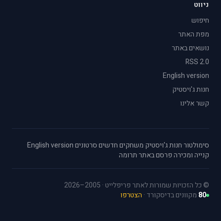
ניווט
חיפוש
מפת האתר
נושאים באתר
RSS 2.0
English version
חנות ג'ויסטיק
קשר אלינו
סימולטור
·
חנות ג'ויסטיק
·
משחקים חדשים
·
סרטונים
·
English version
·
קנייה ומכירה
·
פרסם באתר
·
תרומה
© כל הזכויות שמורות לאתר פריפלייט · 2005–2026
80
מקוונים בדיסקורד ·
הצטרפו