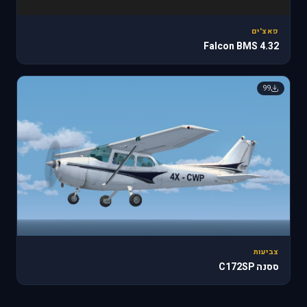
פאצ'ים
Falcon BMS 4.32
99
צביעות
ססנה C172SP