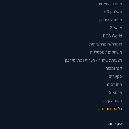
מועדון הטייסים
פאלקון 4.0
תעופה וביטחון
אי אל 2
DCS World
חומרה/חומרה ביתית
משחקים / נוסטלגיה
הצעות לשיפור / הערות ומתן פידבק
קנה ומכור
סקינרים
מתגייסים
ארמא 3
תעופה קלה
כל הפורומים →
סקירות