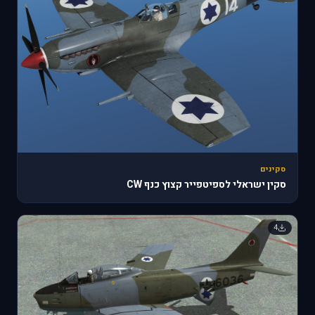
סקינים
סקין ישראלי לספיטפייר קצוץ כנף CW
4