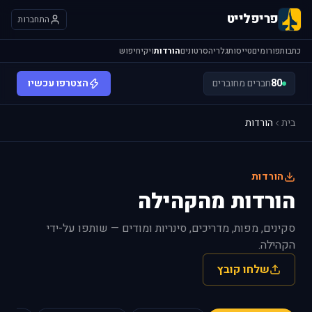
פריפלייט
התחברות
כתבות
פורומים
טייסות
גלריה
סרטונים
הורדות
ויקי
חיפוש
80
חברים מחוברים
הצטרפו עכשיו
בית
הורדות
הורדות
הורדות מהקהילה
סקינים, מפות, מדריכים, סינריות ומודים — שותפו על-ידי
הקהילה.
שלחו קובץ