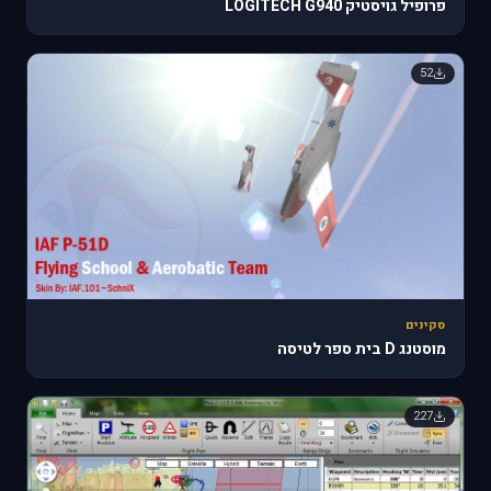
פרופיל גויסטיק LOGITECH G940
52
סקינים
מוסטנג D בית ספר לטיסה
227