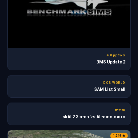
פאלקון 4.0
BMS Update 2
31
DCS WORLD
SAM List Small
🔥 610
סינרים
תנועת מטוסי AI על בסיס skAI 2.3
🔥 1,249