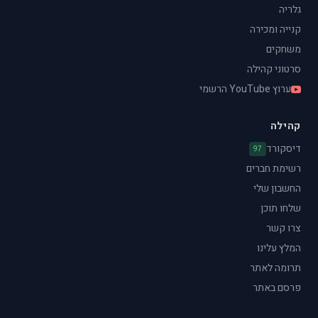
גלריה
קנייה ומכירה
משחקים
סרטוני קהילה
ערוץ YouTube הרשמי
קהילה
דיסקורד
97
רשימת חברים
החשבון שלי
שלחו תוכן
צרו קשר
המלץ עלינו
תרומה לאתר
פרסם באתר