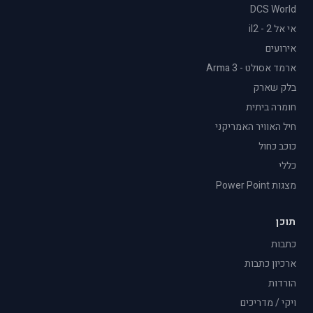
DCS World
אי אל 2 - il2
אירועים
ארמד אסולט - Arma 3
בלק שארק
חומרה ביתית
חיל האוויר האמריקני
כוכב כחול
כללי
מצגות Power Point
תוכן
כתבות
ארכיון כתבות
הורדות
ויקי / מדריכים