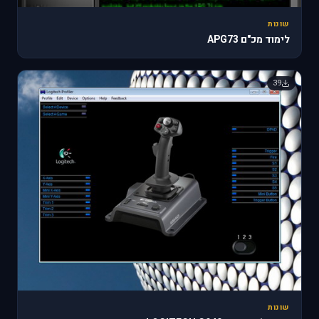
שונות
לימוד מכ"ם APG73
39
שונות