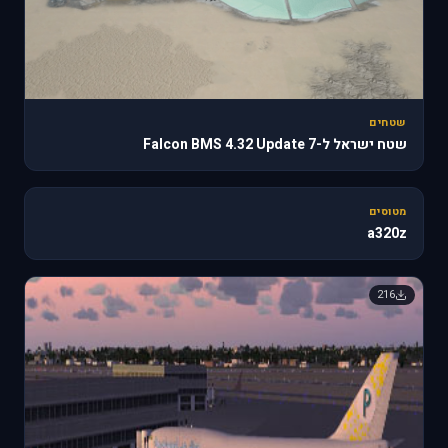
שטחים
שטח ישראל ל-Falcon BMS 4.32 Update 7
🔥 818
מטוסים
a320z
216