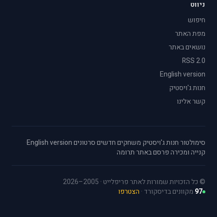
ניווט
חיפוש
מפת האתר
נושאים באתר
RSS 2.0
English version
חנות ג'ויסטיק
קשר אלינו
סימולטור
·
חנות ג'ויסטיק
·
משחקים חדשים
·
סרטונים
·
English version
·
קנייה ומכירה
·
פרסם באתר
·
תרומה
© כל הזכויות שמורות לאתר פריפלייט · 2005–2026
97
מקוונים בדיסקורד ·
הצטרפו