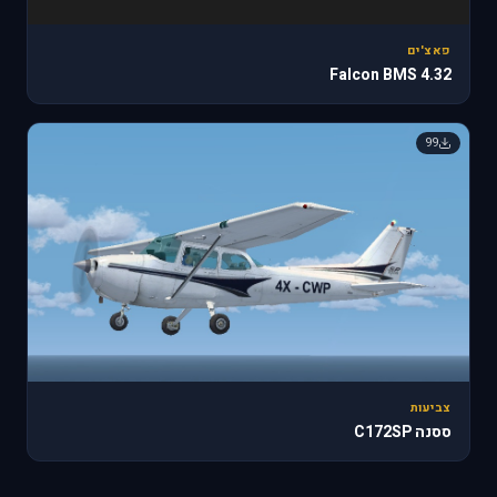
פאצ'ים
Falcon BMS 4.32
99
צביעות
ססנה C172SP