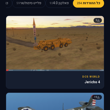
כל ההורדות
פאלקון 4.0
פלייט סימולטור
כוכב כ
59
93
254
3
DCS WORLD
Jericho 4
19