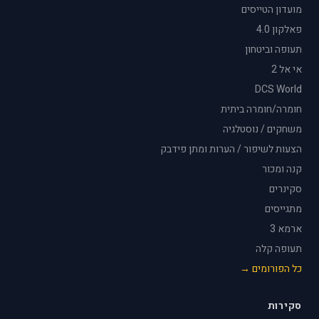
מועדון הטייסים
פאלקון 4.0
תעופה וביטחון
אי אל 2
DCS World
חומרה/חומרה ביתית
משחקים / נוסטלגיה
הצעות לשיפור / הערות ומתן פידבק
קנה ומכור
סקינרים
מתגייסים
ארמא 3
תעופה קלה
כל הפורומים →
סקירות