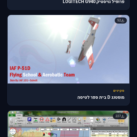
פרופיל גויסטיק LOGITECH G940
52
סקינים
מוסטנג D בית ספר לטיסה
227