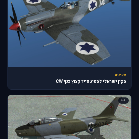
סקינים
סקין ישראלי לספיטפייר קצוץ כנף CW
4