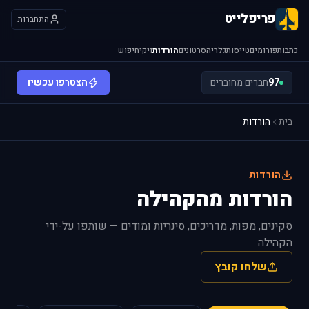
פריפלייט
התחברות
כתבות
פורומים
טייסות
גלריה
סרטונים
הורדות
ויקי
חיפוש
97
חברים מחוברים
הצטרפו עכשיו
בית
הורדות
הורדות
הורדות מהקהילה
סקינים, מפות, מדריכים, סינריות ומודים — שותפו על-ידי
הקהילה.
שלחו קובץ