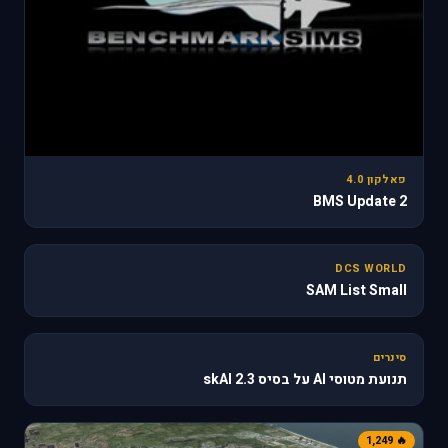
פאלקון 4.0
BMS Update 2
31
DCS WORLD
SAM List Small
🔥 610
סינרים
תנועת מטוסי AI על בסיס skAI 2.3
🔥 1,249