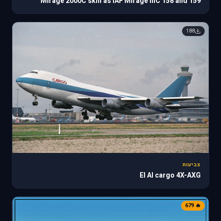
Mirage 2000C skin as IAF Mirage IIIC 158 and 159
188
צביעות
El Al cargo 4X-AXG
🔥 679